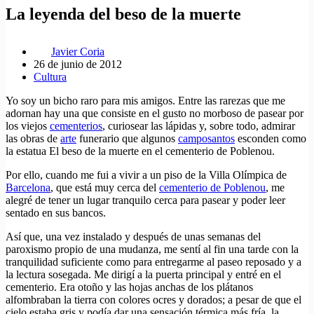
La leyenda del beso de la muerte
Javier Coria
26 de junio de 2012
Cultura
Yo soy un bicho raro para mis amigos. Entre las rarezas que me
adornan hay una que consiste en el gusto no morboso de pasear por
los viejos
cementerios
, curiosear las lápidas y, sobre todo, admirar
las obras de
arte
funerario que algunos
camposantos
esconden como
la estatua El beso de la muerte en el cementerio de Poblenou.
Por ello, cuando me fui a vivir a un piso de la Villa Olímpica de
Barcelona
, que está muy cerca del
cementerio de Poblenou
, me
alegré de tener un lugar tranquilo cerca para pasear y poder leer
sentado en sus bancos.
Así que, una vez instalado y después de unas semanas del
paroxismo propio de una mudanza, me sentí al fin una tarde con la
tranquilidad suficiente como para entregarme al paseo reposado y a
la lectura sosegada. Me dirigí a la puerta principal y entré en el
cementerio. Era otoño y las hojas anchas de los plátanos
alfombraban la tierra con colores ocres y dorados; a pesar de que el
cielo estaba gris y podía dar una sensación térmica más fría, la