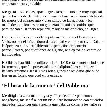
temperatura era agradable.
Me gustan esos cielos tapados gris claro, dan una luz muy especial
que lo baña todo de plata; la cercanía del mar se adivinaba detrás de
los muros del camposanto y el graznido de las gaviotas y los
maullidos ocasionales de un gato eran los únicos sonidos que
perturbaban el silencio sepulcral, y nunca mejor dicho, del lugar.
Esta necrópolis es conocida popularmente como el Cementerio
Viejo, por ser el más antiguo de la ciudad y el primero civil. Data de
la época en que se prohibieron los pequeños cementerios
parroquiales y, por cuestiones de higiene, se alejaron del centro de
las ciudades.
El Obispo Pau Sitjar bendijo en el año 1819 esta pequeña ciudad de
los muertos, que fue proyectada por el diplomático y arquitecto
italiano Antonio Ginesi. Estos son algunos de los datos que pude
leer en un folleto que cogí en la entrada.
‘El beso de la muerte’ del Poblenou
Me dirigí a la zona más antigua y allí, rodeado de panteones
neogóticos, me senté a leer un viejo libro hermoseado con cuidados
grabados. Entonces una viejecita que daba de comer a los gatos se