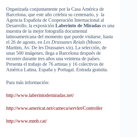
Organizada conjuntamente por la Casa América de
Barcelona, que este año celebra su centenario, y la
Agencia Española de Cooperación Internacional al
Desarrollo, la exposición
Laberinto de Miradas
es una
muestra de la mejor fotografía documental
latinoamericana
del momento que puede visitarse, hasta
el 26 de agosto, en
Les
Drassanes
Reials
(Museo
Maritim
,
Av
. De les
Drassanes
s/n). La selección, de
unas 500 imágenes, llega a Barcelona después de
recorrer durante tres años una veintena de países.
Presenta el trabajo de 76 artistas y 16 colectivos de
América Latina, España y Portugal. Entrada gratuita.
Para más información:
http
://
www.laberintodemiradas.net
/
http
://
www.americat.net
/
cameca
/
servlet
/
Controller
http
://
www.mmb.cat
/