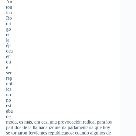
An
ton
ina
Ro
dri
go
en
la
ép
oca
en
qu
e
ser
rep
ubl
ica
no
no
est
aba
de
moda, es más, era casi una provocación radical para los
partidos de la llamada izquierda parlamentaria que hoy
se tornaron fervientes republicanos; cuando algunos de