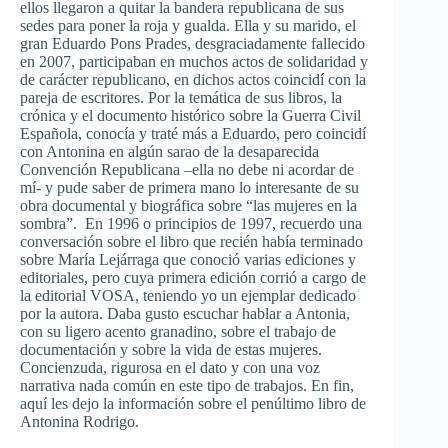
ellos llegaron a quitar la bandera republicana de sus
sedes para poner la roja y gualda. Ella y su marido, el
gran Eduardo Pons Prades, desgraciadamente fallecido
en 2007, participaban en muchos actos de solidaridad y
de carácter republicano, en dichos actos coincidí con la
pareja de escritores. Por la temática de sus libros, la
crónica y el documento histórico sobre la Guerra Civil
Española, conocía y traté más a Eduardo, pero coincidí
con Antonina en algún sarao de la desaparecida
Convención Republicana –ella no debe ni acordar de
mí- y pude saber de primera mano lo interesante de su
obra documental y biográfica sobre “las mujeres en la
sombra”. En 1996 o principios de 1997, recuerdo una
conversación sobre el libro que recién había terminado
sobre María Lejárraga que conoció varias ediciones y
editoriales, pero cuya primera edición corrió a cargo de
la editorial VOSA, teniendo yo un ejemplar dedicado
por la autora. Daba gusto escuchar hablar a Antonia,
con su ligero acento granadino, sobre el trabajo de
documentación y sobre la vida de estas mujeres.
Concienzuda, rigurosa en el dato y con una voz
narrativa nada común en este tipo de trabajos. En fin,
aquí les dejo la información sobre el penúltimo libro de
Antonina Rodrigo.