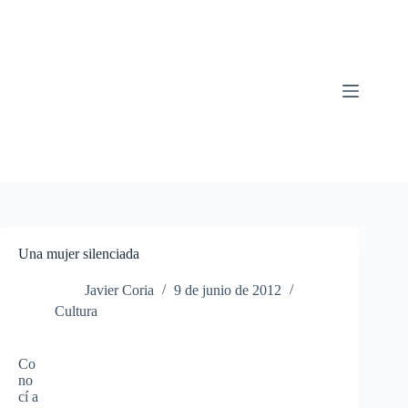
Saltar
al
contenido
Una mujer silenciada
Javier Coria
9 de junio de 2012
Cultura
Co
no
cí a