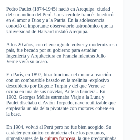
Pedro Paulet (1874-1945) nació en Arequipa, ciudad
del sur andino del Perú. Un sacerdote francés lo educó
en el amor a Dios y a la Patria. En la adolescencia
conoció el importante observatorio astronómico que la
Universidad de Harvard instaló Arequipa.
A los 20 años, con el encargo de volver y modernizar su
país, fue becado por su gobierno para estudiar
Ingeniería y Arquitectura en Francia mientras Julio
Verne vivía su ocaso.
En París, en 1897, hizo funcionar el motor a reacción
con un combustible basado en la melinita -explosivo
descubierto por Eugene Turpin y del que Verne se
ocupa en una de sus novelas, Ante la bandera-. En
1902, Georges Méliès estrenaba Viaje a la Luna y
Paulet diseñaba el Avión Torpedo, nave reutilizable que
emplearía un ala delta pivotante con motores-cohete en
la base.
En 1904, volvió al Perú pero no fue bien acogido. Su
carácter germánico contradecía el de los peruanos,
simpatizantes de la
cultura francesa
, la que predominaba