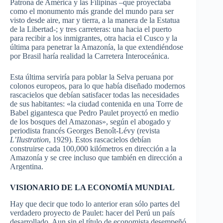
Patrona de América y las Filipinas –que proyectaba
como el monumento más grande del mundo para ser
visto desde aire, mar y tierra, a la manera de la Estatua
de la Libertad-; y tres carreteras: una hacia el puerto
para recibir a los inmigrantes, otra hacia el Cusco y la
última para penetrar la Amazonía, la que extendiéndose
por Brasil haría realidad la Carretera Interoceánica.
Esta última serviría para poblar la Selva peruana por
colonos europeos, para lo que había diseñado modernos
rascacielos que debían satisfacer todas las necesidades
de sus habitantes: «la ciudad contenida en una Torre de
Babel gigantesca que Pedro Paulet proyectó en medio
de los bosques del Amazonas», según el abogado y
periodista francés Georges Benoît-Lévy (revista
L’Ilustration
, 1929). Estos rascacielos debían
construirse cada 100,000 kilómetros en dirección a la
Amazonía y se cree incluso que también en dirección a
Argentina.
VISIONARIO DE LA ECONOMÍA MUNDIAL
Hay que decir que todo lo anterior eran sólo partes del
verdadero proyecto de Paulet: hacer del Perú un país
desarrollado. Aun sin el título de economista desempeñó