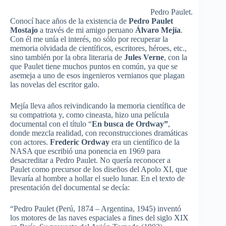
Pedro Paulet.
Conocí hace años de la existencia de
Pedro Paulet
Mostajo
a través de mi amigo peruano
Álvaro Mejía
.
Con él me unía el interés, no sólo por recuperar la
memoria olvidada de científicos, escritores, héroes, etc.,
sino también por la obra literaria de
Jules Verne
, con la
que Paulet tiene muchos puntos en común, ya que se
asemeja a uno de esos ingenieros vernianos que plagan
las novelas del escritor galo.
Mejía lleva años reivindicando la memoria científica de
su compatriota y, como cineasta, hizo una película
documental con el título “
En busca de Ordway”
,
donde mezcla realidad, con reconstrucciones dramáticas
con actores.
Frederic Ordway
era un científico de la
NASA que escribió una ponencia en 1969 para
desacreditar a Pedro Paulet. No quería reconocer a
Paulet como precursor de los diseños del Apolo XI, que
llevaría al hombre a hollar el suelo lunar. En el texto de
presentación del documental se decía:
“Pedro Paulet (Perú, 1874 – Argentina, 1945) inventó
los motores de las naves espaciales a fines del siglo XIX