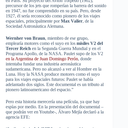
en París. Su proyecto del Avión Torpedo (1902),
precursor de los jets que romperían la barrera del sonido
en 1947, no fue comprendido en su país. Pero, desde
1927, él sería reconocido como pionero de los viajes
espaciales, principalmente por
Max Valier
, de la
Sociedad Astronáutica Alemana.
Wernher von Braun
, miembro de ese grupo,
emplearía motores como el suyo en los
misiles V2 del
Tercer Reich
en la Segunda Guerra Mundial y en el
Programa Apollo, de la NASA. Paulet supo de los V2
en la Argentina de Juan Domingo Perón
, donde
intentaba fundar una industria aeronáutica
sudamericana. Pero no alcanzó a ver al Hombre en la
Luna. Hoy la NASA produce motores como el suyo
para los viajes espaciales futuros: Paulet se había
adelantado dos siglos. Este documental es un tributo al
pionero latinoamericano del espacio.”
Pero esta historia merecería una película, ya que hay
espías por medio. En la presentación del documental –
que podrán ver en Youtube-, Álvaro Mejía declaró a la
agencia EFE: