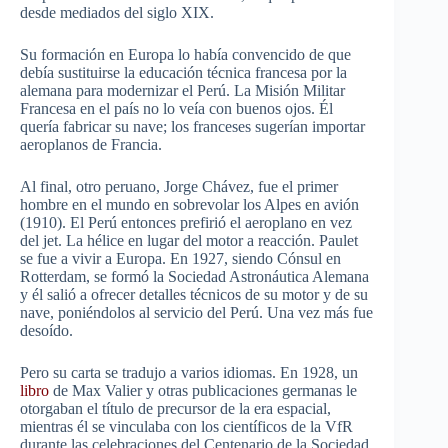
desde mediados del siglo XIX.
Su formación en Europa lo había convencido de que
debía sustituirse la educación técnica francesa por la
alemana para modernizar el Perú. La Misión Militar
Francesa en el país no lo veía con buenos ojos. Él
quería fabricar su nave; los franceses sugerían importar
aeroplanos de Francia.
Al final, otro peruano, Jorge Chávez, fue el primer
hombre en el mundo en sobrevolar los Alpes en avión
(1910). El Perú entonces prefirió el aeroplano en vez
del jet. La hélice en lugar del motor a reacción. Paulet
se fue a vivir a Europa. En 1927, siendo Cónsul en
Rotterdam, se formó la Sociedad Astronáutica Alemana
y él salió a ofrecer detalles técnicos de su motor y de su
nave, poniéndolos al servicio del Perú. Una vez más fue
desoído.
Pero su carta se tradujo a varios idiomas. En 1928, un
libro
de Max Valier y otras publicaciones germanas le
otorgaban el título de precursor de la era espacial,
mientras él se vinculaba con los científicos de la VfR
durante las celebraciones del Centenario de la Sociedad