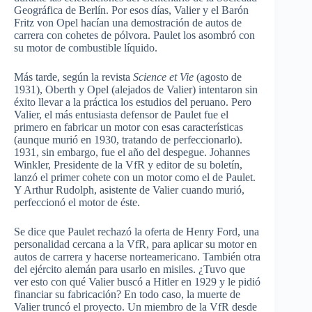
Geográfica de Berlín. Por esos días, Valier y el Barón
Fritz von Opel hacían una demostración de autos de
carrera con cohetes de pólvora. Paulet los asombró con
su motor de combustible líquido.
Más tarde, según la revista
Science et Vie
(agosto de
1931), Oberth y Opel (alejados de Valier) intentaron sin
éxito llevar a la práctica los estudios del peruano. Pero
Valier, el más entusiasta defensor de Paulet fue el
primero en fabricar un motor con esas características
(aunque murió en 1930, tratando de perfeccionarlo).
1931, sin embargo, fue el año del despegue. Johannes
Winkler, Presidente de la VfR y editor de su boletín,
lanzó el primer cohete con un motor como el de Paulet.
Y Arthur Rudolph, asistente de Valier cuando murió,
perfeccionó el motor de éste.
Se dice que Paulet rechazó la oferta de Henry Ford, una
personalidad cercana a la VfR, para aplicar su motor en
autos de carrera y hacerse norteamericano. También otra
del ejército alemán para usarlo en misiles. ¿Tuvo que
ver esto con qué Valier buscó a Hitler en 1929 y le pidió
financiar su fabricación? En todo caso, la muerte de
Valier truncó el proyecto. Un miembro de la VfR desde