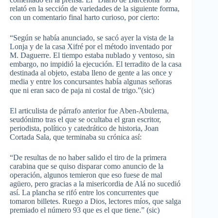
relató en la sección de variedades de la siguiente forma,
con un comentario final harto curioso, por cierto:
“Según se había anunciado, se sacó ayer la vista de la
Lonja y de la casa Xifré por el método inventado por
M. Daguerre. El tiempo estaba nublado y ventoso, sin
embargo, no impidió la ejecución. El terradito de la casa
destinada al objeto, estaba lleno de gente a las once y
media y entre los concursantes había algunas señoras
que ni eran saco de paja ni costal de trigo.”(sic)
El articulista de párrafo anterior fue Aben-Abulema,
seudónimo tras el que se ocultaba el gran escritor,
periodista, político y catedrático de historia, Joan
Cortada Sala, que terminaba su crónica así:
“De resultas de no haber salido el tiro de la primera
carabina que se quiso disparar como anuncio de la
operación, algunos temieron que eso fuese de mal
agüero, pero gracias a la misericordia de Alá no sucedió
así. La plancha se rifó entre los concurrentes que
tomaron billetes. Ruego a Dios, lectores míos, que salga
premiado el número 93 que es el que tiene.” (sic)