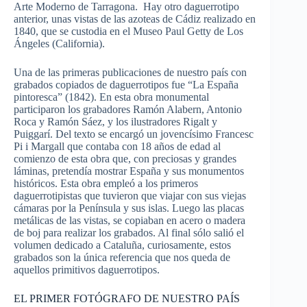
Arte Moderno de Tarragona. Hay otro daguerrotipo
anterior, unas vistas de las azoteas de Cádiz realizado en
1840, que se custodia en el Museo Paul Getty de Los
Ángeles (California).
Una de las primeras publicaciones de nuestro país con
grabados copiados de daguerrotipos fue “La España
pintoresca” (1842). En esta obra monumental
participaron los grabadores Ramón Alabern, Antonio
Roca y Ramón Sáez, y los ilustradores Rigalt y
Puiggarí. Del texto se encargó un jovencísimo Francesc
Pi i Margall que contaba con 18 años de edad al
comienzo de esta obra que, con preciosas y grandes
láminas, pretendía mostrar España y sus monumentos
históricos. Esta obra empleó a los primeros
daguerrotipistas que tuvieron que viajar con sus viejas
cámaras por la Península y sus islas. Luego las placas
metálicas de las vistas, se copiaban en acero o madera
de boj para realizar los grabados. Al final sólo salió el
volumen dedicado a Cataluña, curiosamente, estos
grabados son la única referencia que nos queda de
aquellos primitivos daguerrotipos.
EL PRIMER FOTÓGRAFO DE NUESTRO PAÍS