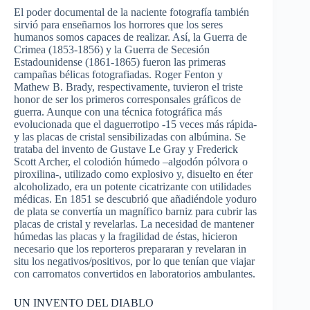
El poder documental de la naciente fotografía también
sirvió para enseñarnos los horrores que los seres
humanos somos capaces de realizar. Así, la Guerra de
Crimea (1853-1856) y la Guerra de Secesión
Estadounidense (1861-1865) fueron las primeras
campañas bélicas fotografiadas. Roger Fenton y
Mathew B. Brady, respectivamente, tuvieron el triste
honor de ser los primeros corresponsales gráficos de
guerra. Aunque con una técnica fotográfica más
evolucionada que el daguerrotipo -15 veces más rápida-
y las placas de cristal sensibilizadas con albúmina. Se
trataba del invento de Gustave Le Gray y Frederick
Scott Archer, el colodión húmedo –algodón pólvora o
piroxilina-, utilizado como explosivo y, disuelto en éter
alcoholizado, era un potente cicatrizante con utilidades
médicas. En 1851 se descubrió que añadiéndole yoduro
de plata se convertía un magnífico barniz para cubrir las
placas de cristal y revelarlas. La necesidad de mantener
húmedas las placas y la fragilidad de éstas, hicieron
necesario que los reporteros prepararan y revelaran in
situ los negativos/positivos, por lo que tenían que viajar
con carromatos convertidos en laboratorios ambulantes.
UN INVENTO DEL DIABLO