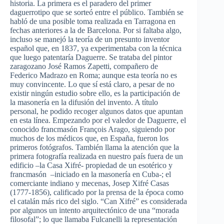
historia. La primera es el paradero del primer
daguerrotipo que se sorteó entre el público. También se
habló de una posible toma realizada en Tarragona en
fechas anteriores a la de Barcelona. Por si faltaba algo,
incluso se manejó la teoría de un presunto inventor
español que, en 1837, ya experimentaba con la técnica
que luego patentaría Daguerre. Se trataba del pintor
zaragozano José Ramos Zapetti, compañero de
Federico Madrazo en Roma; aunque esta teoría no es
muy convincente. Lo que sí está claro, a pesar de no
existir ningún estudio sobre ello, es la participación de
la masonería en la difusión del invento. A título
personal, he podido recoger algunos datos que apuntan
en esta línea. Empezando por el valedor de Daguerre, el
conocido francmasón François Arago, siguiendo por
muchos de los médicos que, en España, fueron los
primeros fotógrafos. También llama la atención que la
primera fotografía realizada en nuestro país fuera de un
edificio –la Casa Xifré- propiedad de un esotérico y
francmasón –iniciado en la masonería en Cuba-; el
comerciante indiano y mecenas, Josep Xifré Casas
(1777-1856), calificado por la prensa de la época como
el catalán más rico del siglo. “Can Xifré” es considerada
por algunos un intento arquitectónico de una “morada
filosofal”; lo que llamaba Fulcanelli la representación