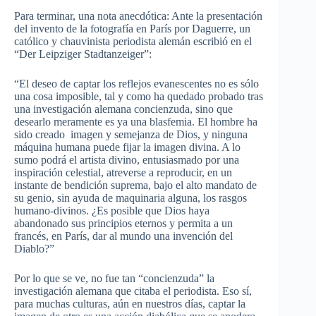
Para terminar, una nota anecdótica: Ante la presentación
del invento de la fotografía en París por Daguerre, un
católico y chauvinista periodista alemán escribió en el
“Der Leipziger Stadtanzeiger”:
“El deseo de captar los reflejos evanescentes no es sólo
una cosa imposible, tal y como ha quedado probado tras
una investigación alemana concienzuda, sino que
desearlo meramente es ya una blasfemia. El hombre ha
sido creado imagen y semejanza de Dios, y ninguna
máquina humana puede fijar la imagen divina. A lo
sumo podrá el artista divino, entusiasmado por una
inspiración celestial, atreverse a reproducir, en un
instante de bendición suprema, bajo el alto mandato de
su genio, sin ayuda de maquinaria alguna, los rasgos
humano-divinos. ¿Es posible que Dios haya
abandonado sus principios eternos y permita a un
francés, en París, dar al mundo una invención del
Diablo?”
Por lo que se ve, no fue tan “concienzuda” la
investigación alemana que citaba el periodista. Eso sí,
para muchas culturas, aún en nuestros días, captar la