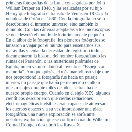
primeras fotografías de la Luna conseguidas por John
William Draper en 1840, y las realizadas por su hijo
Henry que fotografió el tránsito de Venus en 1874, y la
nebulosa de Orión en 1880. Con la fotografía no sólo
descubrimos el inmenso universo, sino también lo
diminuto. Con las cámaras adaptadas a los microscopios
se nos desveló el mundo de lo infinitamente pequeño.
En el albor de la fotografía, los pioneros fotógrafos se
lanzaron a viajar por el mundo para enseñarnos sus
maravillas y tenían la necesidad de registrarlo todo…
documentaron la historia del hombre fotografiando las
ruinas del Partenón, o las misteriosas pirámides de
Egipto, no en vano se llamó al invento el “Espejo con
memoria”. Aunque quizás, el más maravilloso viaje que
nos proporcionó la fotografía fue hacia un paisaje
interior, un paisaje que había permanecido oculto a
nuestros ojos durante miles de años, se trataba de
nuestro propio cuerpo. Cuando en el siglo XIX, algunos
científicos descubrieron que ciertas radiaciones
electromagnéticas invisibles eran capaces de atravesar
los cuerpos opacos y a su vez impresionar una placa
fotográfica, una nueva exploración se abría ante
nosotros, exploración que se confirmó cuando Wilhelm
Conrad Röntgen descubrió los Rayos X.