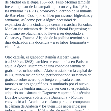
de Madrid en la etapa 1867-68. Felip Monlau también
fue el impulsor de la campaña que con el grito: “¡Abajo
las murallas!” (1841), promovió el derribo de la muralla
de Barcelona. Cosa que se hizo por razones higiénicas y
sanitarias, así como por la lógica necesidad de
expansión de una ciudad que crecía a marchas forzadas.
Monlau fue miembro del Partido Liberal Progresista; su
activismo revolucionario lo llevó a ser deportado a
Canarias y Francia. Alejado de la política terminó sus
días dedicados a la docencia y a su labor humanista y
científica.
Otro catalán, el grabador Ramón Alabern Casas
(ca.1830-ca.1868), también se encontraba en París en
aquella época. Miembro de una conocida familia de
grabadores ochocentista, Alabern estaba en la capital de
la luz, nunca mejor dicho, perfeccionando su técnica de
grabado sobre acero, que luego emplearía en sus
famosos mapas geográficos. Asombrado por el nuevo
invento que tendría mucho que ver con su especialidad,
adquirió una cámara de Daguerre y aprendió la técnica.
Los dos pioneros volvieron a Barcelona y Monlau
convenció a la Academia catalana para que compraran
la cámara de Alabern y los utensilios necesarios; por
todo ello se pagaron 1946 reales de vellón –aleación de