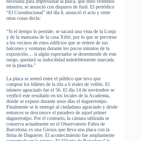
necesaria para impresionar la placa, que duró veintidós
minutos, se anunció con disparos de fusil. El periódico
“El Constitucional” del día 8, anunció el acto y entre
otras cosas decía:
“Si el tiempo lo permite, se sacará una vista de la Lonja
y de la manzana de la casa Xifré, por lo que se previene
a los vecinos de estos edificios que se retiren de sus
balcones y ventanas durante los pocos minutos de la
exposición… si algún espectador se desentiende de este
ruego, quedará su indocilidad indeleblemente marcada
en la plancha.”
La placa se sorteó entre el público que tuvo que
comprar los billetes de la rifa a 6 reales de vellón. El
número agraciado fue el 56. El día 14 de noviembre se
verificó este resultado en los locales de la Academia,
donde se expuso durante unos días el daguerrotipo.
Finalmente se le entregó al ciudadano agraciado y desde
entonces se desconoce el paradero de aquel primer
daguerrotipo. Por el contrario, la cámara utilizada se
conserva actualmente en el Observatorio Fabra de
Barcelona; es una Giroux que lleva una placa con la
firma de Daguerre. El acontecimiento fue ampliamente
comentado en la prensa. El “Diario de Barcelona” lo