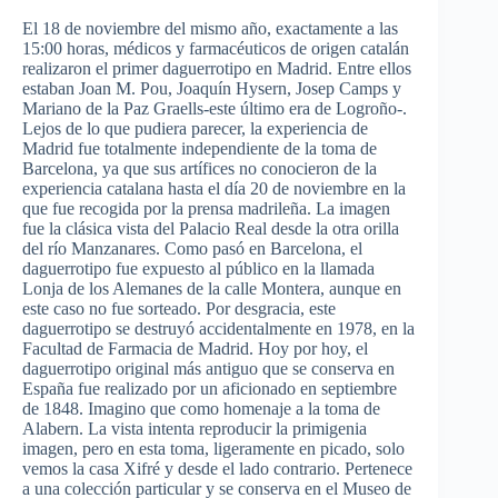
El 18 de noviembre del mismo año, exactamente a las
15:00 horas, médicos y farmacéuticos de origen catalán
realizaron el primer daguerrotipo en Madrid. Entre ellos
estaban Joan M. Pou, Joaquín Hysern, Josep Camps y
Mariano de la Paz Graells-este último era de Logroño-.
Lejos de lo que pudiera parecer, la experiencia de
Madrid fue totalmente independiente de la toma de
Barcelona, ya que sus artífices no conocieron de la
experiencia catalana hasta el día 20 de noviembre en la
que fue recogida por la prensa madrileña. La imagen
fue la clásica vista del Palacio Real desde la otra orilla
del río Manzanares. Como pasó en Barcelona, el
daguerrotipo fue expuesto al público en la llamada
Lonja de los Alemanes de la calle Montera, aunque en
este caso no fue sorteado. Por desgracia, este
daguerrotipo se destruyó accidentalmente en 1978, en la
Facultad de Farmacia de Madrid. Hoy por hoy, el
daguerrotipo original más antiguo que se conserva en
España fue realizado por un aficionado en septiembre
de 1848. Imagino que como homenaje a la toma de
Alabern. La vista intenta reproducir la primigenia
imagen, pero en esta toma, ligeramente en picado, solo
vemos la casa Xifré y desde el lado contrario. Pertenece
a una colección particular y se conserva en el Museo de