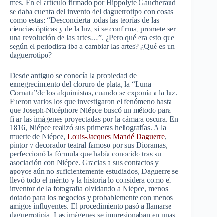
mes. En el artículo firmado por Hippolyte Gaucheraud
se daba cuenta del invento del daguerrotipo con cosas
como estas: “Desconcierta todas las teorías de las
ciencias ópticas y de la luz, si se confirma, promete ser
una revolución de las artes…”. ¿Pero qué era esto que
según el periodista iba a cambiar las artes? ¿Qué es un
daguerrotipo?
Desde antiguo se conocía la propiedad de
ennegrecimiento del cloruro de plata, la “Luna
Cornata”de los alquimistas, cuando se exponía a la luz.
Fueron varios los que investigaron el fenómeno hasta
que Joseph-Nicéphore Niépce buscó un método para
fijar las imágenes proyectadas por la cámara oscura. En
1816, Niépce realizó sus primeras heliografías. A la
muerte de Niépce,
Louis-Jacques Mandé Daguerre
,
pintor y decorador teatral famoso por sus Dioramas,
perfeccionó la fórmula que había conocido tras su
asociación con Niépce. Gracias a sus contactos y
apoyos aún no suficientemente estudiados, Daguerre se
llevó todo el mérito y la historia lo considera como el
inventor de la fotografía olvidando a Niépce, menos
dotado para los negocios y probablemente con menos
amigos influyentes. El procedimiento pasó a llamarse
daguerrotipia. Las imágenes se impresionaban en unas