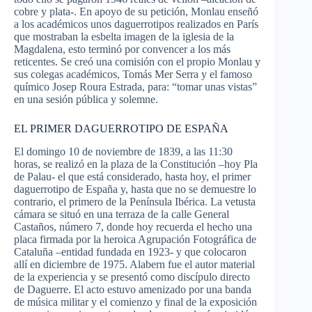
cobre y plata-. En apoyo de su petición, Monlau enseñó
a los académicos unos daguerrotipos realizados en París
que mostraban la esbelta imagen de la iglesia de la
Magdalena, esto terminó por convencer a los más
reticentes. Se creó una comisión con el propio Monlau y
sus colegas académicos, Tomás Mer Serra y el famoso
químico Josep Roura Estrada, para: “tomar unas vistas”
en una sesión pública y solemne.
EL PRIMER DAGUERROTIPO DE ESPAÑA
El domingo 10 de noviembre de 1839, a las 11:30
horas, se realizó en la plaza de la Constitución –hoy Pla
de Palau- el que está considerado, hasta hoy, el primer
daguerrotipo de España y, hasta que no se demuestre lo
contrario, el primero de la Península Ibérica. La vetusta
cámara se situó en una terraza de la calle General
Castaños, número 7, donde hoy recuerda el hecho una
placa firmada por la heroica Agrupación Fotográfica de
Cataluña –entidad fundada en 1923- y que colocaron
allí en diciembre de 1975. Alabern fue el autor material
de la experiencia y se presentó como discípulo directo
de Daguerre. El acto estuvo amenizado por una banda
de música militar y el comienzo y final de la exposición