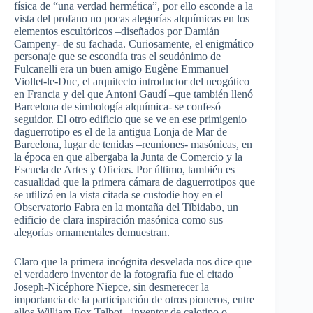
física de “una verdad hermética”, por ello esconde a la
vista del profano no pocas alegorías alquímicas en los
elementos escultóricos –diseñados por Damián
Campeny- de su fachada. Curiosamente, el enigmático
personaje que se escondía tras el seudónimo de
Fulcanelli era un buen amigo Eugène Emmanuel
Viollet-le-Duc, el arquitecto introductor del neogótico
en Francia y del que Antoni Gaudí –que también llenó
Barcelona de simbología alquímica- se confesó
seguidor. El otro edificio que se ve en ese primigenio
daguerrotipo es el de la antigua Lonja de Mar de
Barcelona, lugar de tenidas –reuniones- masónicas, en
la época en que albergaba la Junta de Comercio y la
Escuela de Artes y Oficios. Por último, también es
casualidad que la primera cámara de daguerrotipos que
se utilizó en la vista citada se custodie hoy en el
Observatorio Fabra en la montaña del Tibidabo, un
edificio de clara inspiración masónica como sus
alegorías ornamentales demuestran.
Claro que la primera incógnita desvelada nos dice que
el verdadero inventor de la fotografía fue el citado
Joseph-Nicéphore Niepce, sin desmerecer la
importancia de la participación de otros pioneros, entre
ellos William Fox Talbot -inventor de calotipo o