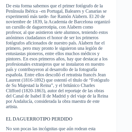
De esta forma sabemos que el primer fotógrafo de la
Península Ibérica –en Portugal, Baleares y Canarias se
experimentó más tarde- fue Ramón Alabern. El 20 de
noviembre de 1839, la Academia de Barcelona organizó
un cursillo de daguerrotipia, con Alabern como
profesor, al que asistieron siete alumnos, teniendo estos
anónimos ciudadanos el honor de ser los primeros
fotógrafos aficionados de nuestro país. Alabern fue el
primero, pero muy pronto le siguieron una legión de
entusiastas pioneros, entre ellos muchos médicos y
pintores. En esos primeros años, hay que destacar a los
profesionales extranjeros que se instalaron en nuestro
país y contribuyeron al desarrollo de la fotografía
española. Entre ellos descolló el retratista francés Jean
Laurent (1816-1892) que ostentó el título de “Fotógrafo
de Su Majestad la Reina”, y el británico Charles
Clifford (1820-1863), autor del reportaje de las obras
del Canal de Isabel II de Madrid y del viaje de la Reina
por Andalucía, considerada la obra maestra de este
artista.
EL DAGUERROTIPO PERDIDO
No son pocas las incógnitas que aún rodean esta