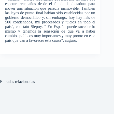
esperar
trece
años
desde
el fin de la
dictadura
para
mover
una
situación
que
parecía
inamovible
.
También
las
leyes
de
punto
final
habían
sido
establecidas
por
un
gobierno
democrático
y, sin embargo,
hoy
hay
más
de
500
condenados
, mil
procesados
y
juicios
en
todo
el
país”
,
constató
Slepoy
. “ En
España
puede
suceder
lo
mismo
y
tenemos
la
sensación
de
que
va
a
haber
cambios
políticos
muy
importantes
y
muy
pronto en
este
pais
que
van a
favorecer
esta
causa”
,
auguró
.
Entradas relacionadas