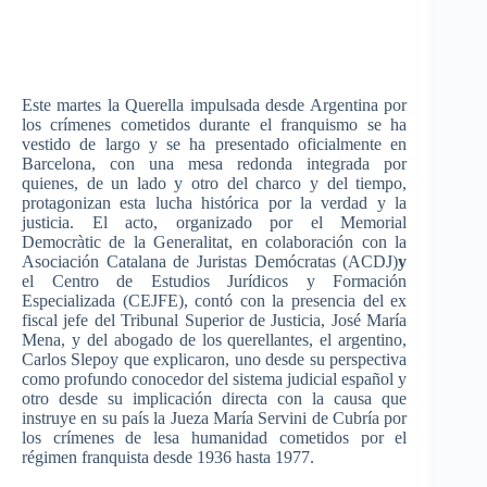
Este martes la Querella impulsada desde Argentina por
los crímenes cometidos durante el franquismo se ha
vestido de largo y se ha presentado oficialmente en
Barcelona, con una mesa redonda integrada por
quienes, de un lado y otro del charco y del tiempo,
protagonizan esta lucha histórica por la verdad y la
justicia. El acto,
organizado
por
el Memorial
Democràtic
de la
Generalitat
, en
colaboración
con la
Asociación
Catalana
de
Juristas
Demócratas
(
ACDJ
)
y
el Centro de
Estudios
Jurídicos
y
Formación
Especializada
(
CEJFE
),
contó
con la
presencia
del ex
fiscal
jefe
del Tribunal Superior de
Justicia
,
José
María
Mena, y del
abogado
de los
querellantes
, el
argentino
,
Carlos
Slepoy
que
explicaron
,
uno
desde
su
perspectiva
como
profundo
conocedor
del
sistema
judicial
español
y
otro
desde
su
implicación
directa
con la
causa
que
instruye
en
su
país
la
Jueza
María
Servini
de
Cubría
por
los
crímenes
de
lesa
humanidad
cometidos
por
el
régimen
franquista
desde
1936
hasta
1977.