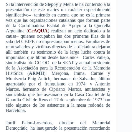
Si la
intervención
de
Slepoy
y Mena le ha
conferido
a la
presentación
de
este
martes
un
carácter
especialmente
significativo
–
teniendo
en
cuenta
que
no
es
la
primera
vez
que
las
organizaciones
catalanas
que
forman
parte
de la
Coordinadora
Estatal
de
Apoyo
a la
Querella
Argentina (
CeAQUA
)
realizan
un
acto
dedicado
a la
causa
–
quienes
ocupaban
las
dos
primeras
filas
de la
sala
del
CEJFE
no
impresionaban
menos
.
Familiares
de
represaliados
y
víctimas
directas
de la
dictadura
dejaron
allí
también
su
testimonio
de la
larga
lucha
contra la
impunidad
que
libran
desde
hace
años
.
Carles
Vallejo,
sindicalista
de CC.OO. de la SEAT y actual
presidente
de la
Asociación
para
la
Recuperación
de la
Memoria
Histórica
(
ARMH
);
Merçona
,
Imma
,
Carme
y
Montserrta
Puig
Antich
,
hermanas
de Salvador,
último
agarrotado
por
el
franquismo
en 1974, y Antonio
Martos
,
hermano
de
Cipriano
Martos
,
antifascista
y
sindicalista
que
fue
asesinado
en la Casa
Cuartel
de la
Guardia Civil de
Reus
el 17 de
septiembre
de 1973
han
sido
algunos
de los
asistentes
a la mesa
redonda
de
Barcelona.
Jordi
Palou-Loverdos
, director del Memorial
Democràtic
, ha
inaugurado
la
presentación
recordando