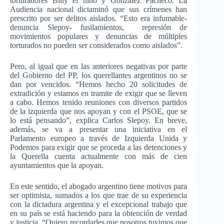
torturadores Billy el niño y González Pacheco. La
Audiencia nacional dictaminó que sus crímenes han
prescrito por ser delitos aislados. “Esto era infumable-
denuncia Slepoy- fusilamientos, represión de
movimientos populares y denuncias de múltiples
torturados no pueden ser considerados como aislados”.
Pero
, al
igual
que
en
las
anteriores
negativas
por
parte
del
Gobierno
del PP, los
querellantes
argentinos
no se
dan
por
vencidos
.
“Hemos
hecho
20 solicitudes de
extradición
y
estamos
en
tramite
de
exigir
que
se
lleven
a
cabo
.
Hemos
tenido
reuniones
con
diversos
partidos
de la
izquierda
que
nos
apoyan
y con el
PSOE
,
que
se
lo
está
pensando”
,
explica
Carlos
Slepoy
. En
breve
,
además
, se
va
a
presentar
una
iniciativa
en el
Parlamento
europeo
a
través
de
Izquierda
Unida
y
Podemos
para
exigir
que
se
proceda
a
las
detenciones
y
la
Querella
cuenta
actualmente
con
más
de
cien
ayuntamientos
que
la
apoyan
.
En
este
sentido
, el
abogado
argentino
tiene
motivos
para
ser
optimista
,
sumados
a los
que
trae
de
su
experiencia
con la
dictadura
argentina
y el
excepcional
trabajo
que
en
su
país
se
está
haciendo
para
la
obtención
de
verdad
y
justicia
.
“Quiero
recordarles
que
nosotros
tuvimos
que