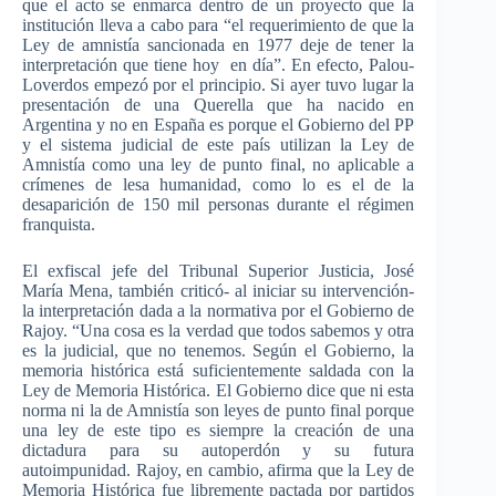
que
el
acto
se
enmarca
dentro
de un
proyecto
que
la
institución
lleva
a
cabo
para
“el
requerimiento
de
que
la
Ley
de
amnistía
sancionada
en 1977
deje
de
tener
la
interpretación
que
tiene
hoy
en
día”
. En
efecto
,
Palou-
Loverdos
empezó
por
el
principio
. Si
ayer
tuvo
lugar
la
presentación
de
una
Querella
que
ha
nacido
en
Argentina y no en
España
es
porque
el
Gobierno
del PP
y el
sistema
judicial de
este
país
utilizan
la
Ley
de
Amnistía
como
una
ley
de
punto
final, no
aplicable
a
crímenes
de
lesa
humanidad
,
como
lo
es
el de la
desaparición
de 150 mil personas
durante
el
régimen
franquista
.
El exfiscal jefe del Tribunal Superior Justicia, José
María Mena, también criticó- al iniciar su intervención-
la interpretación dada a la normativa por el Gobierno de
Rajoy. “Una cosa es la verdad que todos sabemos y otra
es la judicial, que no tenemos. Según el Gobierno, la
memoria histórica está suficientemente saldada con la
Ley de Memoria Histórica. El Gobierno dice que ni esta
norma ni la de Amnistía son leyes de punto final porque
una ley de este tipo es siempre la creación de una
dictadura para su autoperdón y su futura
autoimpunidad. Rajoy, en cambio, afirma que la Ley de
Memoria Histórica fue libremente pactada por partidos