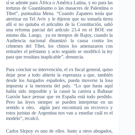
sí se admite para África o América Latina, y no para las
torturas de Guantánamo o las masacres de Palestiina o
Tibet”, puntualiza Mena. “Cuando Zapatero tenía que
aterrizar en Tel Aviv y le dijeron que no tomaría tierra
allí si no quitaba el articulito de la Constitución, salió
una reforma parcial del artículo 23.4 en el BOE ese
mismo día. Luego, ya en tiempos de Rajoy, cuando la
Audiencia nacional dinamizó la causa contra los
crímenes del Tíbet, los chinos los amenazaron con
retirarles el préstamo y acto seguido se modificó la ley
para que resultara inaplicable”, denuncia.
Para concluir su intervención, el ex fiscal general, quiso
dejar pese a todo abierta la esperanza a que, también
desde los Juzgados españoles, pueda moverse la losa
impuesta a la memoria del país. “Lo que hasta aquí
había sido imposible y la causó la carrera a Baltasar
Garzón hace pensar que en España está todo perdido.
Pero las leyes siempre se pueden interpretar en un
sentido u otro, algún juez encontrará un recoveco y
estos juristas de Argentina nos van a enseñar cuál es el
modelo”, recalcó.
Carlos Slepoy es uno de ellos. Junto a otros abogados,