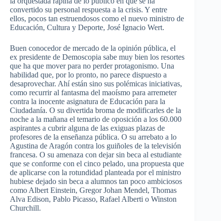
la orquestada rapiña de lo público en que se ha
convertido su personal respuesta a la crisis. Y entre
ellos, pocos tan estruendosos como el nuevo ministro de
Educación, Cultura y Deporte, José Ignacio Wert.
Buen conocedor de mercado de la opinión pública, el
ex presidente de Demoscopia sabe muy bien los resortes
que ha que mover para no perder protagonismo. Una
habilidad que, por lo pronto, no parece dispuesto a
desaprovechar. Ahí están sino sus polémicas iniciativas,
como recurrir al fantasma del maoísmo para arremeter
contra la inocente asignatura de Educación para la
Ciudadanía. O su divertida broma de modificarles de la
noche a la mañana el temario de oposición a los 60.000
aspirantes a cubrir alguna de las exiguas plazas de
profesores de la enseñanza pública. O su arrebato a lo
Agustina de Aragón contra los guiñoles de la televisión
francesa. O su amenaza con dejar sin beca al estudiante
que se conforme con el cinco pelado, una propuesta que
de aplicarse con la rotundidad planteada por el ministro
hubiese dejado sin beca a alumnos tan poco ambiciosos
como Albert Einstein, Gregor Johan Mendel, Thomas
Alva Edison, Pablo Picasso, Rafael Alberti o Winston
Churchill.