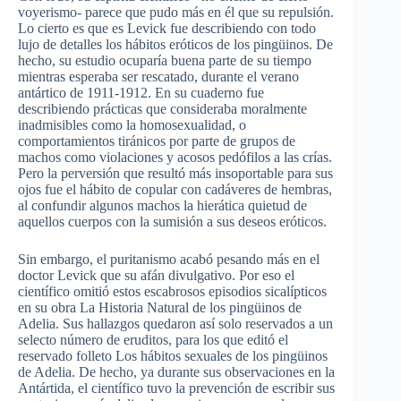
voyerismo- parece que pudo más en él que su repulsión.
Lo cierto es que es Levick fue describiendo con todo
lujo de detalles los hábitos eróticos de los pingüinos. De
hecho, su estudio ocuparía buena parte de su tiempo
mientras esperaba ser rescatado, durante el verano
antártico de 1911-1912. En su cuaderno fue
describiendo prácticas que consideraba moralmente
inadmisibles como la homosexualidad, o
comportamientos tiránicos por parte de grupos de
machos como violaciones y acosos pedófilos a las crías.
Pero la perversión que resultó más insoportable para sus
ojos fue el hábito de copular con cadáveres de hembras,
al confundir algunos machos la hierática quietud de
aquellos cuerpos con la sumisión a sus deseos eróticos.
Sin embargo, el puritanismo acabó pesando más en el
doctor Levick que su afán divulgativo. Por eso el
científico omitió estos escabrosos episodios sicalípticos
en su obra La Historia Natural de los pingüinos de
Adelia. Sus hallazgos quedaron así solo reservados a un
selecto número de eruditos, para los que editó el
reservado folleto Los hábitos sexuales de los pingüinos
de Adelia. De hecho, ya durante sus observaciones en la
Antártida, el científico tuvo la prevención de escribir sus