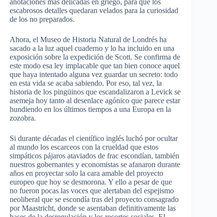
anotaciones más delicadas en griego, para que los
escabrosos detalles quedaran velados para la curiosidad
de los no preparados.
Ahora, el Museo de Historia Natural de Londrés ha
sacado a la luz aquel cuaderno y lo ha incluido en una
exposición sobre la expedición de Scott. Se confirma de
este modo esa ley implacable que tan bien conoce aquel
que haya intentado alguna vez guardar un secreto: todo
en esta vida se acaba sabiendo. Por eso, tal vez, la
historia de los pingüinos que escandalizaron a Levick se
asemeja hoy tanto al desenlace agónico que parece estar
hundiendo en los últimos tiempos a una Europa en la
zozobra.
Si durante décadas el científico inglés luchó por ocultar
al mundo los escarceos con la crueldad que estos
simpáticos pájaros ataviados de frac escondían, también
nuestros gobernantes y economistas se afanaron durante
años en proyectar solo la cara amable del proyecto
europeo que hoy se desmorona. Y ello a pesar de que
no fueron pocas las voces que alertaban del espejismo
neoliberal que se escondía tras del proyecto consagrado
por Maastricht, donde se asentaban definitivamente las
bases de la desregulación y los recortes sociales. El