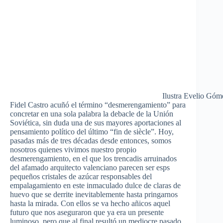
Ilustra Evelio Góm
Fidel Castro acuñó el término “desmerengamiento” para
concretar en una sola palabra la debacle de la Unión
Soviética, sin duda una de sus mayores aportaciones al
pensamiento político del último “fin de siècle”. Hoy,
pasadas más de tres décadas desde entonces, somos
nosotros quienes vivimos nuestro propio
desmerengamiento, en el que los trencadis arruinados
del afamado arquitecto valenciano parecen ser esps
pequeños cristales de azúcar responsables del
empalagamiento en este inmaculado dulce de claras de
huevo que se derrite inevitablemente hasta pringarnos
hasta la mirada. Con ellos se va hecho añicos aquel
futuro que nos aseguraron que ya era un presente
luminoso, pero que al final resultó un mediocre pasado