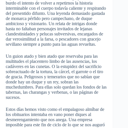
burdo el intento de volver a repetirnos la historia
interminable con el cuerpo todavía caliente y respirando
del presentido difunto. Una leyenda demasiado gastada
de monarca pérfido pero campechano, de duque
ambicioso y visionario. Un relata de intrigas donde
hasta no faltaban personajes invitados de lejanas
clandestinidades y pelucas subversivas, encargados de
dar verosimilitud a la farsa, o pescadores con gracejo
sevillano siempre a punto para las aguas revueltas.
Un guion atado y bien atado que reservaba para las
multitudes el placentero limbo de las ausencias, los
cadáveres en las cunetas. O la estupidez del sacrificio
sobreactuado de la tortura, la cárcel, el garrote o el tiro
de gracia. Peligrosos y temerarios que no sabían que
donde hay un duque y un rey, sobran las
muchedumbres. Para ellas solo quedan los fondos de las
tabernas, las charangas y verbenas, o las páginas de
sucesos.
Estos días hemos visto como el empalagoso almíbar de
los obituarios intentaba en vano poner diques al
desmerengamiento que nos anega. Una empresa
imposible para este fin de ciclo de lo que se nos auguró