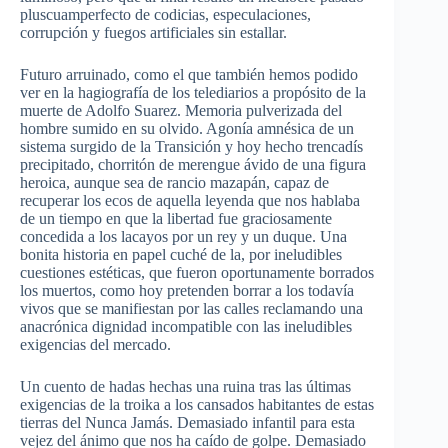
pluscuamperfecto de codicias, especulaciones,
corrupción y fuegos artificiales sin estallar.
Futuro arruinado, como el que también hemos podido
ver en la hagiografía de los telediarios a propósito de la
muerte de Adolfo Suarez. Memoria pulverizada del
hombre sumido en su olvido. Agonía amnésica de un
sistema surgido de la Transición y hoy hecho trencadís
precipitado, chorritón de merengue ávido de una figura
heroica, aunque sea de rancio mazapán, capaz de
recuperar los ecos de aquella leyenda que nos hablaba
de un tiempo en que la libertad fue graciosamente
concedida a los lacayos por un rey y un duque. Una
bonita historia en papel cuché de la, por ineludibles
cuestiones estéticas, que fueron oportunamente borrados
los muertos, como hoy pretenden borrar a los todavía
vivos que se manifiestan por las calles reclamando una
anacrónica dignidad incompatible con las ineludibles
exigencias del mercado.
Un cuento de hadas hechas una ruina tras las últimas
exigencias de la troika a los cansados habitantes de estas
tierras del Nunca Jamás. Demasiado infantil para esta
vejez del ánimo que nos ha caído de golpe. Demasiado