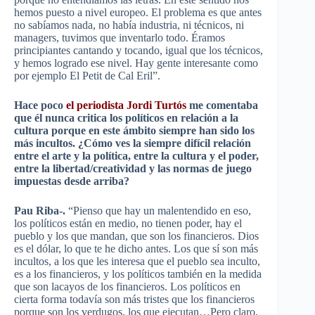
hemos puesto a nivel europeo. El problema es que antes
no sabíamos nada, no había industria, ni técnicos, ni
managers, tuvimos que inventarlo todo. Éramos
principiantes cantando y tocando, igual que los técnicos,
y hemos logrado ese nivel. Hay gente interesante como
por ejemplo El Petit de Cal Eril”.
Hace poco
el periodista Jordi Turtós
me comentaba
que él nunca critica los políticos en relación a la
cultura porque en este ámbito siempre han sido los
más incultos. ¿Cómo ves la siempre difícil relación
entre el arte y la política, entre la cultura y el poder,
entre la libertad/creatividad y las normas de juego
impuestas desde arriba?
Pau Riba-.
“Pienso que hay un malentendido en eso,
los políticos están en medio, no tienen poder, hay el
pueblo y los que mandan, que son los financieros. Dios
es el dólar, lo que te he dicho antes. Los que sí son más
incultos, a los que les interesa que el pueblo sea inculto,
es a los financieros, y los políticos también en la medida
que son lacayos de los financieros. Los políticos en
cierta forma todavía son más tristes que los financieros
porque son los verdugos, los que ejecutan…Pero claro,