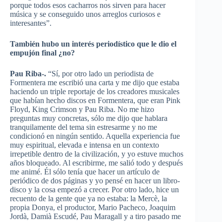
porque todos esos cacharros nos sirven para hacer
música y se conseguido unos arreglos curiosos e
interesantes”.
También hubo un interés periodístico que le dio el
empujón final ¿no?
Pau Riba-.
“Sí, por otro lado un periodista de
Formentera me escribió una carta y me dijo que estaba
haciendo un triple reportaje de los creadores musicales
que habían hecho discos en Formentera, que eran Pink
Floyd, King Crimson y Pau Riba. No me hizo
preguntas muy concretas, sólo me dijo que hablara
tranquilamente del tema sin estresarme y no me
condicionó en ningún sentido. Aquella experiencia fue
muy espiritual, elevada e intensa en un contexto
irrepetible dentro de la civilización, y yo estuve muchos
años bloqueado. Al escribirme, me salió todo y después
me animé. Él sólo tenía que hacer un artículo de
periódico de dos páginas y yo pensé en hacer un libro-
disco y la cosa empezó a crecer. Por otro lado, hice un
recuento de la gente que ya no estaba: la Mercè, la
propia Donya, el productor, Mario Pacheco, Joaquim
Jordà, Damià Escudé, Pau Maragall y a tiro pasado me