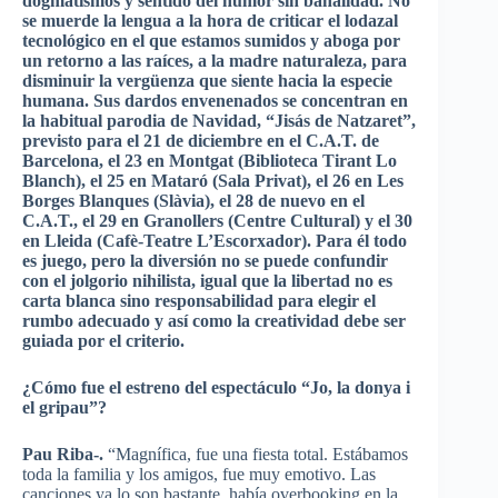
dogmatismos y sentido del humor sin banalidad. No
se muerde la lengua a la hora de criticar el lodazal
tecnológico en el que estamos sumidos y aboga por
un retorno a las raíces, a la madre naturaleza, para
disminuir la vergüenza que siente hacia la especie
humana. Sus dardos envenenados se concentran en
la habitual parodia de Navidad, “Jisás de Natzaret”,
previsto para el 21 de diciembre en el C.A.T. de
Barcelona, el 23 en Montgat (Biblioteca Tirant Lo
Blanch), el 25 en Mataró (Sala Privat), el 26 en Les
Borges Blanques (Slàvia), el 28 de nuevo en el
C.A.T., el 29 en Granollers (Centre Cultural) y el 30
en Lleida (Cafè-Teatre L’Escorxador). Para él todo
es juego, pero la diversión no se puede confundir
con el jolgorio nihilista, igual que la libertad no es
carta blanca sino responsabilidad para elegir el
rumbo adecuado y así como la creatividad debe ser
guiada por el criterio.
¿Cómo fue el estreno del espectáculo “Jo, la donya i
el gripau”?
Pau Riba-.
“Magnífica, fue una fiesta total. Estábamos
toda la familia y los amigos, fue muy emotivo. Las
canciones ya lo son bastante, había overbooking en la