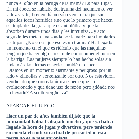
nunca el oído en la barriga de la mamá? Es para flipar.
En mi época se hablaba del trauma del nacimiento, ver
la luz y salir, hoy en día no sólo ven la luz que son
aquellos focos horribles sino que lo primero que hacen
es limpiarles la grasa que es antibiótica y que la
absorben durante unos días y les inmuniza…y acto
seguido les meten una sonda por la nariz para limpiarles
las tripas. ¿No crees que eso es un trauma? Ha llegado
un momento en el que es ridículo que las máquinas
tengan que hacer algo tan simple como poner el oído en
la barriga. Las mujeres siempre lo han hecho solas sin
nada más, las demás especies también lo hacen…
Estamos en un momento alarmante y peligroso por un
lado y gilipollas y vergonzante por otro. Nos estuvieron
vendiendo que somos la única especie que ha
evolucionado y que tiene uso de razón pero ¿dónde nos
ha llevado? A sentir vergüenza”.
APARCAR EL JUEGO
Hace un par de años también dijiste que la
humanidad había trabajado mucho y que ya había
llegado la hora de jugar y divertirse, pero teniendo
en cuenta el contexto actual de precariedad esta
teoría no es la más apropiada.