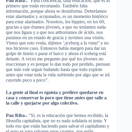
Pau Riba-.
“Falta conciencia, falta educación, que es lo
primero que están recortando. También falta
información, porque ahora se desinforma. Deberíamos
estar alarmados y acojonados, es un momento histórico
para estar alarmados. Nosotros, los hippies, en los 60,
gracias a que éramos jóvenes, a que no teníamos nada
que nos ligara y a que nos atiborramos de ácido, nos
pusimos en un estado de gracia y tuvimos una visión.
Vimos que esto venía, dijimos ‘¡iceberg a la vista!’ y no
nos hicieron caso. Entonces había margen para dar un
golpe de timón o parar el barco y ahora el iceberg está
delante. A veces me pregunto por qué los jóvenes no
reaccionan y es porque lo dan todo por perdido, piensan
que más vale seguir bailando hasta que todo explote
antes que estar toda la vida sufriendo por algo que se irá
cayendo poco a poco”.
La gente al final es egoísta y prefiere quedarse en
casa y conservar lo poco que tiene antes que salir a
la calle y quejarse por algo colectivo.
Pau Riba-.
“Sí, es la educación que hemos recibido, la
filosofía capitalista, que no es nada solidaria ni justa. Y
todo eso que están haciendo para salvar el capitalismo y
el euro es para salvarse unos cuantos, nos están