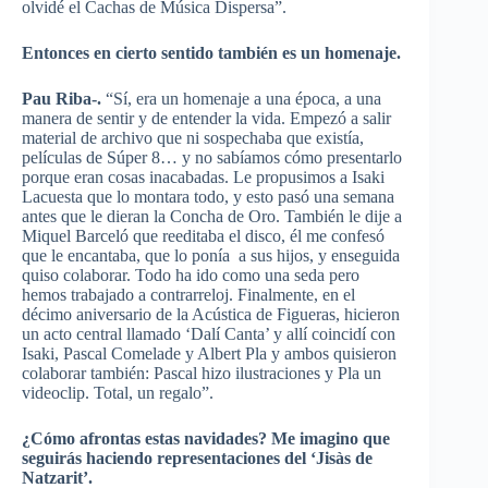
olvidé el Cachas de Música Dispersa”.
Entonces en cierto sentido también es un homenaje.
Pau Riba-.
“Sí, era un homenaje a una época, a una
manera de sentir y de entender la vida. Empezó a salir
material de archivo que ni sospechaba que existía,
películas de Súper 8… y no sabíamos cómo presentarlo
porque eran cosas inacabadas. Le propusimos a Isaki
Lacuesta que lo montara todo, y esto pasó una semana
antes que le dieran la Concha de Oro. También le dije a
Miquel Barceló que reeditaba el disco, él me confesó
que le encantaba, que lo ponía a sus hijos, y enseguida
quiso colaborar. Todo ha ido como una seda pero
hemos trabajado a contrarreloj. Finalmente, en el
décimo aniversario de la Acústica de Figueras, hicieron
un acto central llamado ‘Dalí Canta’ y allí coincidí con
Isaki, Pascal Comelade y Albert Pla y ambos quisieron
colaborar también: Pascal hizo ilustraciones y Pla un
videoclip. Total, un regalo”.
¿Cómo afrontas estas navidades? Me imagino que
seguirás haciendo representaciones del ‘Jisàs de
Natzarit’.