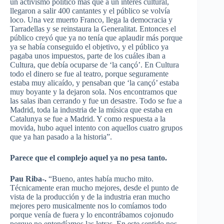
un activismo político más que a un interés cultural,
llegaron a salir 400 cantantes y el público se volvía
loco. Una vez muerto Franco, llega la democracia y
Tarradellas y se reinstaura la Generalitat. Entonces el
público creyó que ya no tenía que aplaudir más porque
ya se había conseguido el objetivo, y el público ya
pagaba unos impuestos, parte de los cuáles iban a
Cultura, que debía ocuparse de ‘la cançó’. En Cultura
todo el dinero se fue al teatro, porque seguramente
estaba muy alicaído, y pensaban que ‘la cançó’ estaba
muy boyante y la dejaron sola. Nos encontramos que
las salas iban cerrando y fue un desastre. Todo se fue a
Madrid, toda la industria de la música que estaba en
Catalunya se fue a Madrid. Y como respuesta a la
movida, hubo aquel intento con aquellos cuatro grupos
que ya han pasado a la historia”.
Parece que el complejo aquel ya no pesa tanto.
Pau Riba-.
“Bueno, antes había mucho mito.
Técnicamente eran mucho mejores, desde el punto de
vista de la producción y de la industria eran mucho
mejores pero musicalmente nos lo comíamos todo
porque venía de fuera y lo encontrábamos cojonudo
porque no entendíamos las letras. En este sentido nos