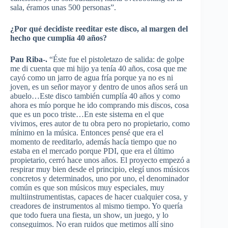
sala, éramos unas 500 personas”.
¿Por qué decidiste reeditar este disco, al margen del
hecho que cumplía 40 años?
Pau Riba-.
“Éste fue el pistoletazo de salida: de golpe
me di cuenta que mi hijo ya tenía 40 años, cosa que me
cayó como un jarro de agua fría porque ya no es ni
joven, es un señor mayor y dentro de unos años será un
abuelo…Este disco también cumplía 40 años y como
ahora es mío porque he ido comprando mis discos, cosa
que es un poco triste…En este sistema en el que
vivimos, eres autor de tu obra pero no propietario, como
mínimo en la música. Entonces pensé que era el
momento de reeditarlo, además hacía tiempo que no
estaba en el mercado porque PDI, que era el último
propietario, cerró hace unos años. El proyecto empezó a
respirar muy bien desde el principio, elegí unos músicos
concretos y determinados, uno por uno, el denominador
común es que son músicos muy especiales, muy
multiinstrumentistas, capaces de hacer cualquier cosa, y
creadores de instrumentos al mismo tiempo. Yo quería
que todo fuera una fiesta, un show, un juego, y lo
conseguimos. No eran ruidos que metimos allí sino