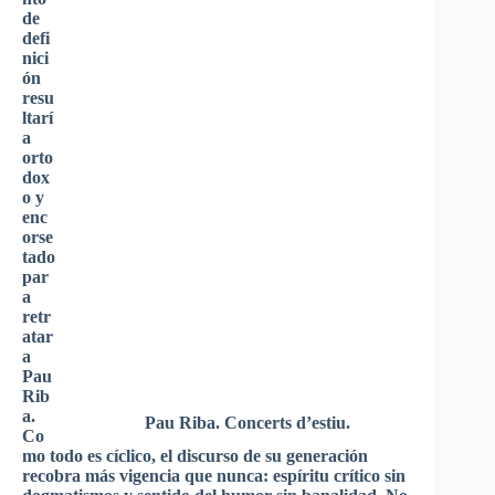
de
defi
nici
ón
resu
ltarí
a
orto
dox
o y
enc
orse
tado
par
a
retr
atar
a
Pau
Rib
a.
Pau Riba. Concerts d’estiu.
Co
mo todo es cíclico, el discurso de su generación
recobra más vigencia que nunca: espíritu crítico sin