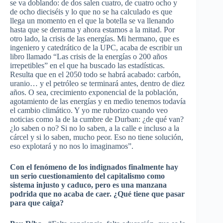
se va doblando: de dos salen cuatro, de cuatro ocho y
de ocho dieciséis y lo que no se ha calculado es que
llega un momento en el que la botella se va llenando
hasta que se derrama y ahora estamos a la mitad. Por
otro lado, la crisis de las energías. Mi hermano, que es
ingeniero y catedrático de la UPC, acaba de escribir un
libro llamado “Las crisis de la energías o 200 años
irrepetibles” en el que ha buscado las estadísticas.
Resulta que en el 2050 todo se habrá acabado: carbón,
uranio… y el petróleo se terminará antes, dentro de diez
años. O sea, crecimiento exponencial de la población,
agotamiento de las energías y en medio tenemos todavía
el cambio climático. Y yo me ruborizo cuando veo
noticias como la de la cumbre de Durban: ¿de qué van?
¿lo saben o no? Si no lo saben, a la calle e incluso a la
cárcel y si lo saben, mucho peor. Eso no tiene solución,
eso explotará y no nos lo imaginamos”.
Con el fenómeno de los indignados finalmente hay
un serio cuestionamiento del capitalismo como
sistema injusto y caduco, pero es una manzana
podrida que no acaba de caer. ¿Qué tiene que pasar
para que caiga?