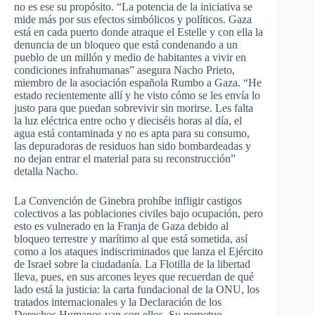
no es ese su propósito. “La potencia de la iniciativa se
mide más por sus efectos simbólicos y políticos. Gaza
está en cada puerto donde atraque el Estelle y con ella la
denuncia de un bloqueo que está condenando a un
pueblo de un millón y medio de habitantes a vivir en
condiciones infrahumanas” asegura Nacho Prieto,
miembro de la asociación española Rumbo a Gaza. “He
estado recientemente allí y he visto cómo se les envía lo
justo para que puedan sobrevivir sin morirse. Les falta
la luz eléctrica entre ocho y dieciséis horas al día, el
agua está contaminada y no es apta para su consumo,
las depuradoras de residuos han sido bombardeadas y
no dejan entrar el material para su reconstrucción”
detalla Nacho.
La Convención de Ginebra prohíbe infligir castigos
colectivos a las poblaciones civiles bajo ocupación, pero
esto es vulnerado en la Franja de Gaza debido al
bloqueo terrestre y marítimo al que está sometida, así
como a los ataques indiscriminados que lanza el Ejército
de Israel sobre la ciudadanía. La Flotilla de la libertad
lleva, pues, en sus arcones leyes que recuerdan de qué
lado está la justicia: la carta fundacional de la ONU, los
tratados internacionales y la Declaración de los
Derechos Humanos van con ellos. Su perpetuo