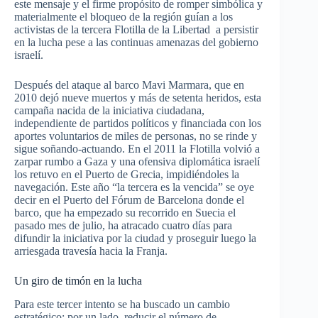
este mensaje y el firme propósito de romper simbólica y
materialmente el bloqueo de la región guían a los
activistas de la tercera Flotilla de la Libertad a persistir
en la lucha pese a las continuas amenazas del gobierno
israelí.
Después del ataque al barco Mavi Marmara, que en
2010 dejó nueve muertos y más de setenta heridos, esta
campaña nacida de la iniciativa ciudadana,
independiente de partidos políticos y financiada con los
aportes voluntarios de miles de personas, no se rinde y
sigue soñando-actuando. En el 2011 la Flotilla volvió a
zarpar rumbo a Gaza y una ofensiva diplomática israelí
los retuvo en el Puerto de Grecia, impidiéndoles la
navegación. Este año “la tercera es la vencida” se oye
decir en el Puerto del Fórum de Barcelona donde el
barco, que ha empezado su recorrido en Suecia el
pasado mes de julio, ha atracado cuatro días para
difundir la iniciativa por la ciudad y proseguir luego la
arriesgada travesía hacia la Franja.
Un giro de timón en la lucha
Para este tercer intento se ha buscado un cambio
estratégico: por un lado, reducir el número de