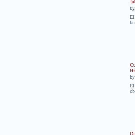
Ju
b
El
bu
Cu
He
b
El
ob
Do