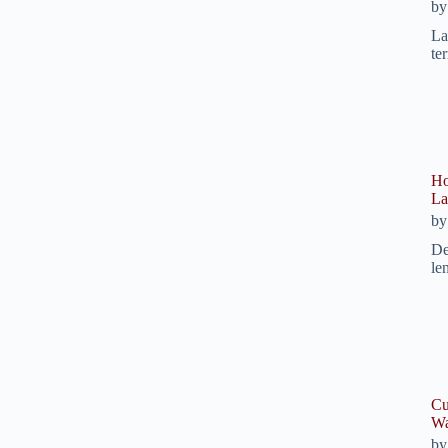
b
La
te
Ho
La
b
De
le
Cu
Wa
b