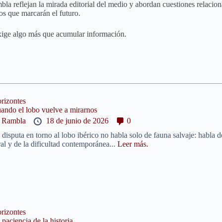
a reflejan la mirada editorial del medio y abordan cuestiones relacionada
íos que marcarán el futuro.
xige algo más que acumular información.
rizontes
ando el lobo vuelve a mirarnos
y
Rambla
18 de junio de 2026
0
 disputa en torno al lobo ibérico no habla solo de fauna salvaje: habla de
ral y de la dificultad contemporánea...
Leer más.
rizontes
 paciencia de la historia