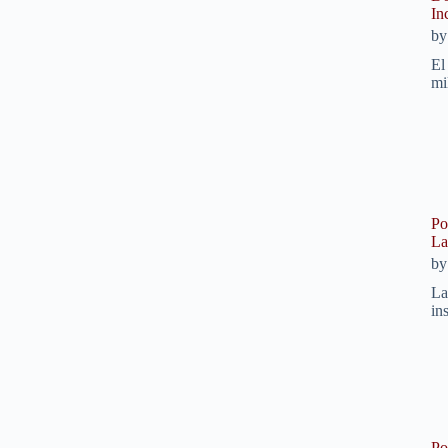
In
b
El
mi
Po
La
b
La
in
Po