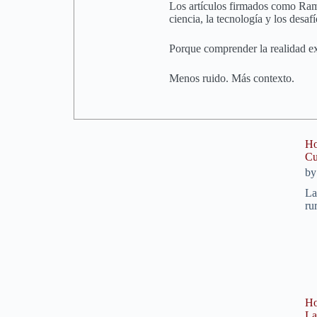
Los artículos firmados como Rambl
ciencia, la tecnología y los desaf
Porque comprender la realidad e
Menos ruido. Más contexto.
Ho
Cu
b
La
ru
Ho
La