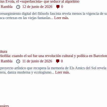
lius Evola, el «superfascista» que seduce al algoritmo
y
Rambla
12 de junio de 2026
0
 resurgimiento digital del filósofo fascista revela menos la vigencia de
sca certezas en las viejas fantasías...
Leer más.
ltura
liofilia: cuando el sol fue una revolución cultural y política en Barcelo
y
Rambla
11 de junio de 2026
0
 proyecto artístico que recupera la memoria de Els Amics del Sol revela
rera, danza moderna y ecologismo...
Leer más.
ssiers