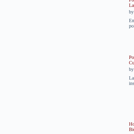
La
b
En
po
Po
Cu
b
La
in
Ho
Bi