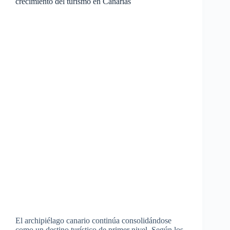
crecimiento del turismo en Canarias
El archipiélago canario continúa consolidándose
como un destino turístico de primer nivel. Según los