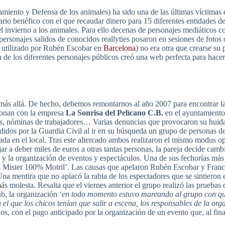
miento y Defensa de los animales) ha sido una de las últimas víctima
io benéfico con el que recaudar dinero para 15 diferentes entidades d
del invierno a los animales. Para ello decenas de personajes mediáticos 
 personajes salidos de conocidos reallyties posaron en sesiones de fot
o utilizado por Rubén Escobar en
Barcelona
) no era otra que crearse su 
 de los diferentes personajes públicos creó una web perfecta para hacer 
o más allá. De hecho, debemos remontarnos al año 2007 para encontrar l
cionan con la empresa
La Sonrisa del Pelícano C.B.
en el ayuntamiento
es, nóminas de trabajadores… Varias denuncias que provocaron su huid
dos por la Guardia Civil al ir en su búsqueda un grupo de personas de 
uada en el local. Tras este altercado ambos realizaron el mismo modus o
ejar a deber miles de euros a otras tantas personas, la pareja decide cam
y la organización de eventos y espectáculos. Una de sus fechorías más
 Mister 100% Motril’. Las causas que apelaron Rubén Escobar y Franci
Una mentira que no aplacó la rabia de los espectadores que se sintieron 
 molesta. Resalta que el viernes anterior el grupo realizó las pruebas 
ub, la organización
‘en todo momento estuvo mareando al grupo con que 
el que los chicos tenían que salir a escena, los responsables de la or
s, con el pago anticipado por la organización de un evento que, al final,