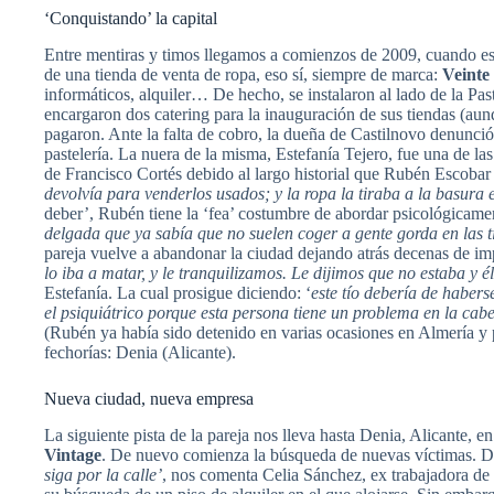
‘Conquistando’ la capital
Entre mentiras y timos llegamos a comienzos de 2009, cuando esta
de una tienda de venta de ropa, eso sí, siempre de marca:
Veinte
informáticos, alquiler… De hecho, se instalaron al lado de la Past
encargaron dos catering para la inauguración de sus tiendas (au
pagaron. Ante la falta de cobro, la dueña de Castilnovo denunció 
pastelería. La nuera de la misma, Estefanía Tejero, fue una de las
de Francisco Cortés debido al largo historial que Rubén Escobar 
devolvía para venderlos usados; y la ropa la tiraba a la basura 
deber’, Rubén tiene la ‘fea’ costumbre de abordar psicológicamen
delgada que ya sabía que no suelen coger a gente gorda en las t
pareja vuelve a abandonar la ciudad dejando atrás decenas de i
lo iba a matar, y le tranquilizamos. Le dijimos que no estaba y 
Estefanía. La cual prosigue diciendo: ‘
este tío debería de habers
el psiquiátrico porque esta persona tiene un problema en la cab
(Rubén ya había sido detenido en varias ocasiones en Almería y p
fechorías: Denia (Alicante).
Nueva ciudad, nueva empresa
La siguiente pista de la pareja nos lleva hasta Denia, Alicante, 
Vintage
. De nuevo comienza la búsqueda de nuevas víctimas. D
siga por la calle’
, nos comenta Celia Sánchez, ex trabajadora de 