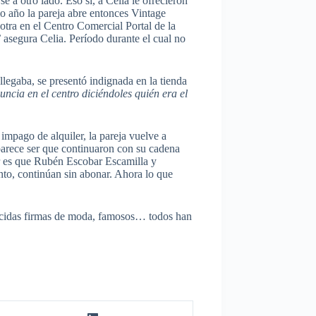
e a otro lado. Eso sí, a Celia le ofrecieron
o año la pareja abre entonces Vintage
otra en el Centro Comercial Portal de la
’
asegura Celia. Período durante el cual no
llegaba, se presentó indignada en la tienda
ncia en el centro diciéndoles quién era el
impago de alquiler, la pareja vuelve a
parece ser que continuaron con su cadena
r es que Rubén Escobar Escamilla y
o, continúan sin abonar. Ahora lo que
onocidas firmas de moda, famosos… todos han