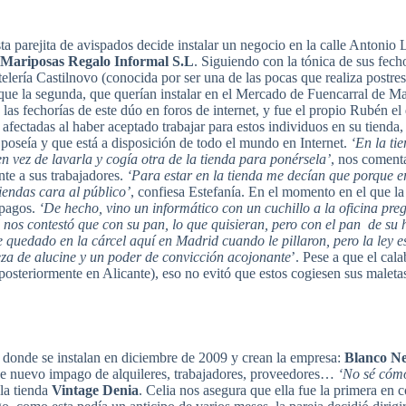
 parejita de avispados decide instalar un negocio en la calle Antonio 
 Mariposas Regalo Informal S.L
. Siguiendo con la tónica de sus fec
elería Castilnovo (conocida por ser una de las pocas que realiza postres 
nque la segunda, que querían instalar en el Mercado de Fuencarral de M
las fechorías de este dúo en foros de internet, y fue el propio Rubén el
 afectadas al haber aceptado trabajar para estos individuos en su tienda, 
poseía y que está a disposición de todo el mundo en Internet.
‘
En la ti
en vez de lavarla y cogía otra de la tienda para ponérsela’
, nos coment
te a sus trabajadores.
‘Para estar en la tienda me decían que porque e
iendas cara al público’
, confiesa Estefanía. En el momento en el que la 
mpagos.
‘De hecho, vino un informático con un cuchillo a la oficina p
él nos contestó que con su pan, lo que quisieran, pero con el pan de su 
e quedado en la cárcel aquí en Madrid cuando le pillaron, pero la ley e
eza de alucine y un poder de convicción acojonante
’. Pese a que el cal
osteriormente en Alicante), eso no evitó que estos cogiesen sus maletas
en donde se instalan en diciembre de 2009 y crean la empresa:
Blanco Ne
e nuevo impago de alquileres, trabajadores, proveedores…
‘No sé cómo
la tienda
Vintage Denia
. Celia nos asegura que ella fue la primera en 