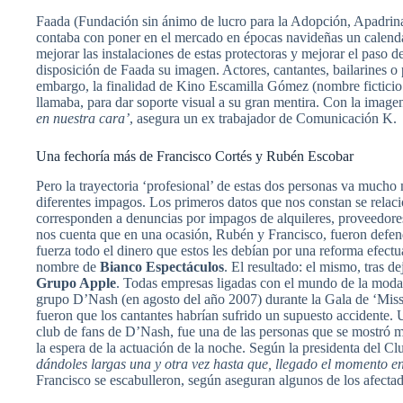
Faada (Fundación sin ánimo de lucro para la Adopción, Apadrina
contaba con poner en el mercado en épocas navideñas un calendar
mejorar las instalaciones de estas protectoras y mejorar el paso 
disposición de Faada su imagen. Actores, cantantes, bailarines o
embargo, la finalidad de Kino Escamilla Gómez (nombre fictici
llamaba, para dar soporte visual a su gran mentira. Con la imagen
en nuestra cara’
, asegura un ex trabajador de Comunicación K.
Una fechoría más de Francisco Cortés y Rubén Escobar
Pero la trayectoria ‘profesional’ de estas dos personas va much
diferentes impagos. Los primeros datos que nos constan se rela
corresponden a denuncias por impagos de alquileres, proveedor
nos cuenta que en una ocasión, Rubén y Francisco, fueron defendi
fuerza todo el dinero que estos les debían por una reforma efect
nombre de
Bianco Espectáculos
. El resultado: el mismo, tras d
Grupo Apple
. Todas empresas ligadas con el mundo de la moda 
grupo D’Nash (en agosto del año 2007) durante la Gala de ‘Miss
fueron que los cantantes habrían sufrido un supuesto accidente. 
club de fans de D’Nash, fue una de las personas que se mostró más
la espera de la actuación de la noche. Según la presidenta del Cl
dándoles largas una y otra vez hasta que, llegado el momento en 
Francisco se escabulleron, según aseguran algunos de los afectado