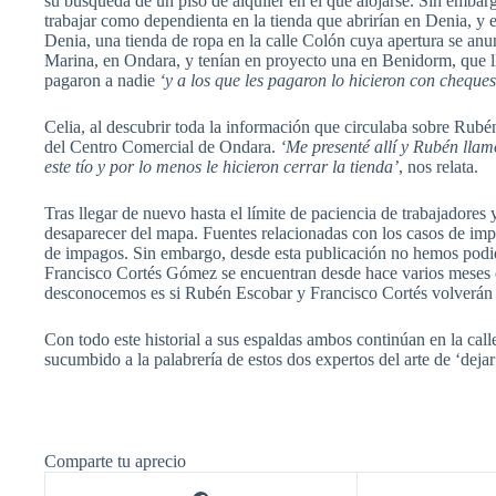
su búsqueda de un piso de alquiler en el que alojarse. Sin embargo
trabajar como dependienta en la tienda que abrirían en Denia, y
Denia, una tienda de ropa en la calle Colón cuya apertura se anun
Marina, en Ondara, y tenían en proyecto una en Benidorm, que l
pagaron a nadie
‘y a los que les pagaron lo hicieron con cheques
Celia, al descubrir toda la información que circulaba sobre Rubé
del Centro Comercial de Ondara.
‘Me presenté allí y Rubén llam
este tío y por lo menos le hicieron cerrar la tienda’
, nos relata.
Tras llegar de nuevo hasta el límite de paciencia de trabajadores
desaparecer del mapa. Fuentes relacionadas con los casos de imp
de impagos. Sin embargo, desde esta publicación no hemos podid
Francisco Cortés Gómez se encuentran desde hace varios meses
desconocemos es si Rubén Escobar y Francisco Cortés volverán a 
Con todo este historial a sus espaldas ambos continúan en la ca
sucumbido a la palabrería de estos dos expertos del arte de ‘dejar
Comparte tu aprecio