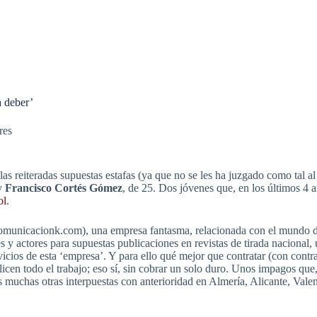
a deber’
res
as reiteradas supuestas estafas (ya que no se les ha juzgado como tal a
 y
Francisco Cortés Gómez
, de 25. Dos jóvenes que, en los últimos 4 
ol
.
unicacionk.com), una empresa fantasma, relacionada con el mundo de 
s y actores para supuestas publicaciones en revistas de tirada nacional,
rvicios de esta ‘empresa’. Y para ello qué mejor que contratar (con contr
alicen todo el trabajo; eso sí, sin cobrar un solo duro. Unos impagos que
 muchas otras interpuestas con anterioridad en Almería, Alicante, Vale