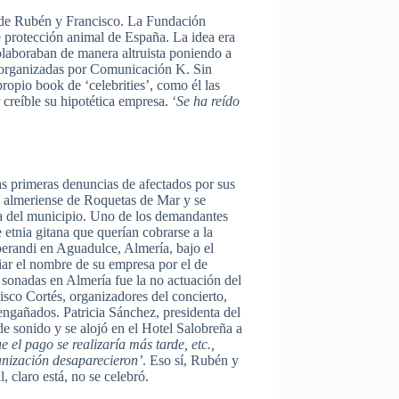
s de Rubén y Francisco. La Fundación
e protección animal de España. La idea era
colaboraban de manera altruista poniendo a
os organizadas por Comunicación K. Sin
propio book de ‘celebrities’, como él las
creíble su hipotética empresa. ‘
Se ha reído
as primeras denuncias de afectados por sus
 almeriense de Roquetas de Mar y se
a del municipio. Uno de los demandantes
etnia gitana que querían cobrarse a la
perandi en Aguadulce, Almería, bajo el
biar el nombre de su empresa por el de
 sonadas en Almería fue la no actuación del
sco Cortés, organizadores del concierto,
engañados. Patricia Sánchez, presidenta del
de sonido y se alojó en el Hotel Salobreña a
el pago se realizaría más tarde, etc.,
ganización desaparecieron’
. Eso sí, Rubén y
 claro está, no se celebró.