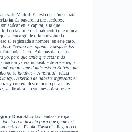
López de Madrid. En esta ocasión se trata
horías jamás pagaron a proveedores,
sin azúcar en la capital) a la que
adrid no la abrieron finalmente) que nunca
 que se encargó de difamar sobre la
eso sí, registrada a nombre, en este caso,
enda se llevaba los pijamas y después los
a Estefanía Tejero. Además de ‘dejar a
ra yo, pero que tenía que estar más
situación ya era imposible de sostener, la
reguntándonos que dónde estaba Rubén, que
hijo no se jugaba; y es normal
’, relata
s la ley. Deberían de haberle ingresado en
abozo ya no era desconocido para ellos
 y se dirigiesen a su nuevo destino de
gro y Rosa S.L.
y las tiendas de ropa
 funciona la justicia para que gente así
conocerles en Denia. Hasta ella llegaron en