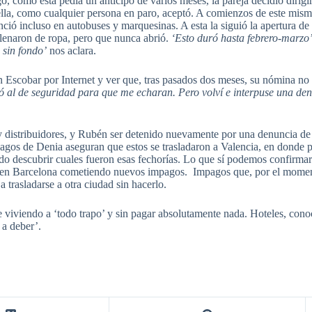
, como esta pedía un anticipo de varios meses, la pareja decidió dirigirs
 ella, como cualquier persona en paro, aceptó. A comienzos de este mism
ció incluso en autobuses y marquesinas. A esta la siguió la apertura de 
lenaron de ropa, pero que nunca abrió.
‘Esto duró hasta febrero-marzo
 sin fondo’
nos aclara.
n Escobar por Internet y ver que, tras pasados dos meses, su nómina no 
ó al de seguridad para que me echaran. Pero volví e interpuse una denu
 y distribuidores, y Rubén ser detenido nuevamente por una denuncia de 
agos de Denia aseguran que estos se trasladaron a Valencia, en donde 
o descubrir cuales fueron esas fechorías. Lo que sí podemos confirma
 en Barcelona cometiendo nuevos impagos. Impagos que, por el moment
trasladarse a otra ciudad sin hacerlo.
lle viviendo a ‘todo trapo’ y sin pagar absolutamente nada. Hoteles, c
 a deber’.