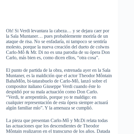
Oh! Si Verdi levantara la cabeza… y se dejara caer por
la Sala Muntaner… pues probablemente moriría de un
ataque de risa. No se enfadaría, ni tampoco se sentiría
molesto, porque la nueva creación del dueto de colwns
Carlo-Mô & Mr. Di no es una parodia de su ópera Don
Carlo, más bien es, como dicen ellos, “otra cosa”.
El punto de partida de la obra, estrenada ayer en la Sala
Muntaner, es la maldición que el actor Theodor Môntain
BahaMôn, bi-tatarabuelo de Carlo-Mô, lanzó sobre el
compositor italiano Giuseppe Verdi cuando éste lo
despidió por su mala actuación como Don Carlo.
“Verdi, te arrepentirás, porque yo te maldigo: en
cualquier representación de esta ópera siempre actuará
algún familiar mío”. Y la amenaza se cumplió.
La pieza que presentan Carlo-Mô y Mr.Di relata todas
las actuaciones que los descendientes de Theodor
Môntain realizaron en el transcurso de los años. Datada