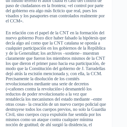
un mismo terreno el autor citaba el caso del control de
paso de ciudadanos en la frontera; «el control por parte
del gobierno era algo más ficticio que real, pues los
visados y los pasaportes eran controlados realmente por
el CCM».
En relación con el papel de la CNT en la formación del
nuevo gobierno Pozo dice haber falsado la hipótesis que
decía algo así como que la CNT catalana se oponía a
cualquier participación en los gobiernos de la República
y de la Generalitat; los archivos –sostiene– muestran
claramente que fueron los miembros mismos de la CNT
los que dieron el primer paso hacia esa participación, de
modo que la Constitución del gobierno de J. Tarradellas
dejó atrás la escisión mencionada y, con ella, la CCM.
Precisamente la disolución de los comités
revolucionarios mediante una serie de decretos
(«cañones contra la revolución») desmanteló los
reductos de poder revolucionario a la vez que
restablecía los mecanismos del estado mediante –entre
otras cosas– la creación de un nuevo cuerpo policial que
destruyese todos los cuerpos previos, no solo la Guardia
Civil, sino cuerpos cuya expulsión fue sentida por los
mismos como un ataque contra cualquier mínima
noción de gratitud; de ahí surgió la disidencia, el