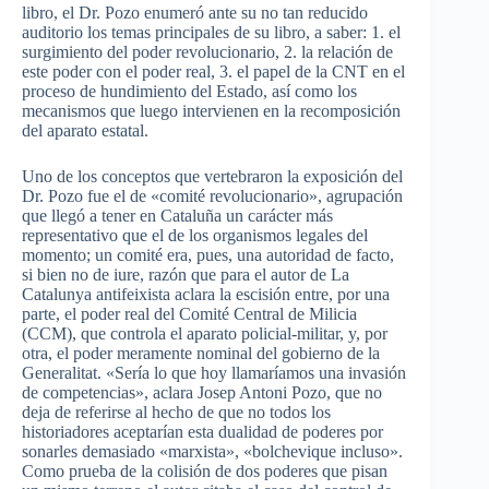
libro, el Dr. Pozo enumeró ante su no tan reducido
auditorio los temas principales de su libro, a saber: 1. el
surgimiento del poder revolucionario, 2. la relación de
este poder con el poder real, 3. el papel de la CNT en el
proceso de hundimiento del Estado, así como los
mecanismos que luego intervienen en la recomposición
del aparato estatal.
Uno de los conceptos que vertebraron la exposición del
Dr. Pozo fue el de «comité revolucionario», agrupación
que llegó a tener en Cataluña un carácter más
representativo que el de los organismos legales del
momento; un comité era, pues, una autoridad de facto,
si bien no de iure, razón que para el autor de La
Catalunya antifeixista aclara la escisión entre, por una
parte, el poder real del Comité Central de Milicia
(CCM), que controla el aparato policial-militar, y, por
otra, el poder meramente nominal del gobierno de la
Generalitat. «Sería lo que hoy llamaríamos una invasión
de competencias», aclara Josep Antoni Pozo, que no
deja de referirse al hecho de que no todos los
historiadores aceptarían esta dualidad de poderes por
sonarles demasiado «marxista», «bolchevique incluso».
Como prueba de la colisión de dos poderes que pisan