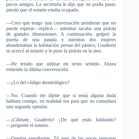
pocos amigos. La secretaria le dijo que no podía pasar,
puesto que el notario estaba ocupado.
―Creo que tengo una conversación pendiente que no
puede esperar―replicó― mientras sacaba una pistola
de grandes dimensiones. A continuación, golpeó la
puerta de una patada y mientras dos mujeres
abandonaban la habitación presas del pánico, Gualterio
se acercó al notario y le puso la pistola en la sien.
―He tenido que utilizar mi sexto sentido. Ahora
entiendo la última conversación.
―¿Lo del código deontológico?
―No. Cuando me dijiste que si tenía alguna duda
hablara contigo, en realidad era para que no consultara
una segunda opinión.
―¡Cálmate, Gualterio! ¿De qué estás hablando?
―preguntó el notario.
―Querías engañarme. Tú eres de las pocas personas