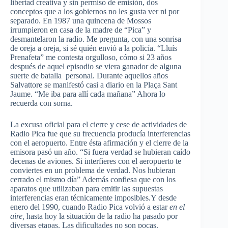
libertad creativa y sin permiso de emisión, dos
conceptos que a los gobiernos no les gusta ver ni por
separado. En 1987 una quincena de Mossos
irrumpieron en casa de la madre de “Pica” y
desmantelaron la radio. Me pregunta, con una sonrisa
de oreja a oreja, si sé quién envió a la policía. “Lluís
Prenafeta” me contesta orgulloso, cómo si 23 años
después de aquel episodio se viera ganador de alguna
suerte de batalla personal. Durante aquellos años
Salvattore se manifestó casi a diario en la Plaça Sant
Jaume. “Me iba para allí cada mañana” Ahora lo
recuerda con sorna.
La excusa oficial para el cierre y cese de actividades de
Radio Pica fue que su frecuencia producía interferencias
con el aeropuerto. Entre ésta afirmación y el cierre de la
emisora pasó un año. “Si fuera verdad se hubieran caído
decenas de aviones. Si interfieres con el aeropuerto te
conviertes en un problema de verdad. Nos hubieran
cerrado el mismo día” Además confiesa que con los
aparatos que utilizaban para emitir las supuestas
interferencias eran técnicamente imposibles.Y desde
enero del 1990, cuando Radio Pica volvió a estar
en el
aire,
hasta hoy la situación de la radio ha pasado por
diversas etapas. Las dificultades no son pocas.