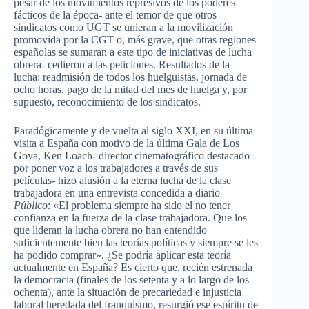
pesar de los movimientos represivos de los poderes
fácticos de la época- ante el temor de que otros
sindicatos como UGT se unieran a la movilización
promovida por la CGT o, más grave, que otras regiones
españolas se sumaran a este tipo de iniciativas de lucha
obrera- cedieron a las peticiones. Resultados de la
lucha: readmisión de todos los huelguistas, jornada de
ocho horas, pago de la mitad del mes de huelga y, por
supuesto, reconocimiento de los sindicatos.
Paradógicamente y de vuelta al siglo XXI, en su última
visita a España con motivo de la última Gala de Los
Goya, Ken Loach- director cinematográfico destacado
por poner voz a los trabajadores a través de sus
películas- hizo alusión a la eterna lucha de la clase
trabajadora en una entrevista concedida a diario
Público
: «El problema siempre ha sido el no tener
confianza en la fuerza de la clase trabajadora. Que los
que lideran la lucha obrera no han entendido
suficientemente bien las teorías políticas y siempre se les
ha podido comprar». ¿Se podría aplicar esta teoría
actualmente en España? Es cierto que, recién estrenada
la democracia (finales de los setenta y a lo largo de los
ochenta), ante la situación de precariedad e injusticia
laboral heredada del franquismo, resurgió ese espíritu de