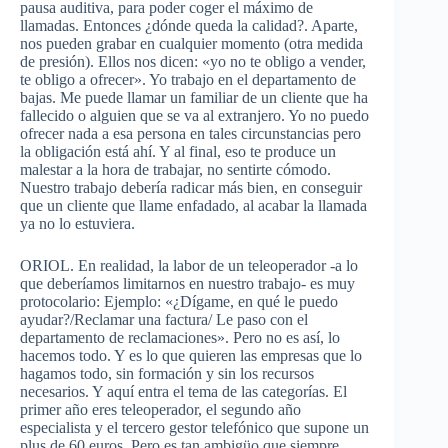
pausa auditiva, para poder coger el máximo de
llamadas. Entonces ¿dónde queda la calidad?. Aparte,
nos pueden grabar en cualquier momento (otra medida
de presión). Ellos nos dicen: «yo no te obligo a vender,
te obligo a ofrecer». Yo trabajo en el departamento de
bajas. Me puede llamar un familiar de un cliente que ha
fallecido o alguien que se va al extranjero. Yo no puedo
ofrecer nada a esa persona en tales circunstancias pero
la obligación está ahí. Y al final, eso te produce un
malestar a la hora de trabajar, no sentirte cómodo.
Nuestro trabajo debería radicar más bien, en conseguir
que un cliente que llame enfadado, al acabar la llamada
ya no lo estuviera.
ORIOL. En realidad, la labor de un teleoperador -a lo
que deberíamos limitarnos en nuestro trabajo- es muy
protocolario: Ejemplo: «¿Dígame, en qué le puedo
ayudar?/Reclamar una factura/ Le paso con el
departamento de reclamaciones». Pero no es así, lo
hacemos todo. Y es lo que quieren las empresas que lo
hagamos todo, sin formación y sin los recursos
necesarios. Y aquí entra el tema de las categorías. El
primer año eres teleoperador, el segundo año
especialista y el tercero gestor telefónico que supone un
plus de 60 euros. Pero es tan ambigüo que siempre