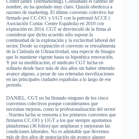
Center (antes Telemarketing). Consultado el cambio de
nombre, no ha quedado muy claro. Quizás obedezca a
razones de marketing. El último convenio colectivo fue
firmado por CC.OO. y UGT con la patronal ACCE (
Asociación Contac Center Española) en 2010 con
expiración en 2014. CGT se desvinculó de la firma al
considerar que dicho acuerdo sólo supone la
continuidad de la explotación y la exclavitud laboral del
sector. Desde su expiración el convenio se retroalimenta
de la Claúsula de Ultraactividad, una especie de bisagra
que lo mantiene vigente hasta su hipotética renovación.
Y por su modificación, el sindicato CGT lucha en
solitario desde hace más de dos años sin haber obtenido
avance alguno, a pesar de sus reiteradas movilizaciones
en las principales ciudades españolas a lo largo de ese
periodo.
DANIEL. CGT no ha firmado ninguno de los cinco
convenios colectivos porque consideramos que
necesitan mejoras, como la profesionalización del sector
. Nuestra lucha se remonta a los primeros convenios que
firmaron CC.OO y UGT a los que siempre aportamos
plataformas (36 folios) que ampliaran y mejoraran las
condiciones laborales. No es admisible que llevemos
más de dos años de negociación sin avance alguno