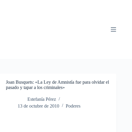
Saltar
al
contenido
Joan Busquets: «La Ley de Amnistía fue para olvidar el
pasado y tapar a los criminales»
Estefanía Pérez
13 de octubre de 2010
Poderes