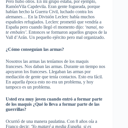
Pero hubo otros. En mi grupo estaba, por ejemplo,
RamónVila Capdevila. Eran gente fogueada, porque
habían hecho la Guerra Civil, luchado contra los
alemanes… En la División Leclerc había muchos
españoles refugiados. Leclerc prometió que vendría a
España pero cuando llegó el momento dijo:
‘nanai, no
te embales’
. Entonces se formaron aquellos grupos de la
Vall d’Arán. Un pequeño ejército pero mal organizado.
¿Cómo conseguían las armas?
Nosotros las armas las teníamos de los maquis
franceses. Nos daban las armas. Durante un tiempo nos
apoyaron los franceses. Llegaban las armas por
mediación de gente que tenía contactos. Esto era fácil.
En aquella época esto no era un problema, y hoy
tampoco es un problema.
Usted era muy joven cuando entró a formar parte
de los maquis ¿Qué lo lleva a formar parte de las
guerrillas?
Ocurrió de una manera paulatina. Con 8 años oía a
Franco decir:
‘Yo mataré a media España, si es