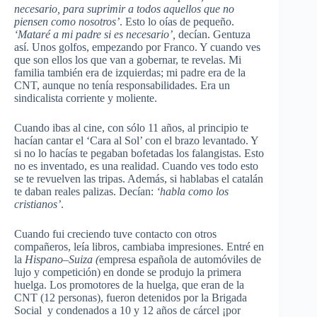
necesario, para suprimir a todos aquellos que no
piensen como nosotros’
. Esto lo oías de pequeño.
‘Mataré a mi padre si es necesario’,
decían. Gentuza
así. Unos golfos, empezando por Franco. Y cuando ves
que son ellos los que van a gobernar, te revelas. Mi
familia también era de izquierdas; mi padre era de la
CNT, aunque no tenía responsabilidades. Era un
sindicalista corriente y moliente.
Cuando ibas al cine, con sólo 11 años, al principio te
hacían cantar el ‘Cara al Sol’ con el brazo levantado. Y
si no lo hacías te pegaban bofetadas los falangistas. Esto
no es inventado, es una realidad. Cuando ves todo esto
se te revuelven las tripas. Además, si hablabas el catalán
te daban reales palizas. Decían:
‘habla como los
cristianos’
.
Cuando fui creciendo tuve contacto con otros
compañeros, leía libros, cambiaba impresiones. Entré en
la
Hispano
–
Suiza (
empresa española de automóviles de
lujo y competición) en donde se produjo la primera
huelga. Los promotores de la huelga, que eran de la
CNT (12 personas), fueron detenidos por la Brigada
Social y condenados a 10 y 12 años de cárcel ¡por