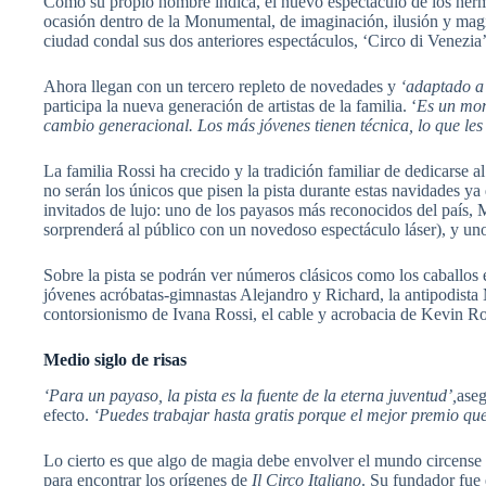
Como su propio nombre indica, el nuevo espectáculo de los herma
ocasión dentro de la Monumental, de imaginación, ilusión y magi
ciudad condal sus dos anteriores espectáculos, ‘Circo di Venezia’ 
Ahora llegan con un tercero repleto de novedades y
‘adaptado a 
participa la nueva generación de artistas de la familia. ‘
Es
un mome
cambio generacional. Los más jóvenes tienen técnica, lo que les f
La familia Rossi ha crecido y la tradición familiar de dedicarse 
no serán los únicos que pisen la pista durante estas navidades ya 
invitados de lujo: uno de los payasos más reconocidos del país, 
sorprenderá al público con un novedoso espectáculo láser), y un
Sobre la pista se podrán ver números clásicos como los caballos
jóvenes acróbatas-gimnastas Alejandro y Richard, la antipodista 
contorsionismo de Ivana Rossi, el cable y acrobacia de Kevin Ro
Medio siglo de risas
‘Para un payaso, la pista es la fuente de la eterna juventud’,
aseg
efecto.
‘Puedes trabajar hasta gratis porque el mejor premio que 
Lo cierto es que algo de magia debe envolver el mundo circense 
para encontrar los orígenes de
Il Circo Italiano
. Su fundador fue 