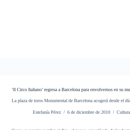
Saltar
al
contenido
‘Il Circo Italiano’ regresa a Barcelona para envolvernos en su 
La plaza de toros Monumental de Barcelona acogerá desde el día 
Estefanía Pérez
6 de diciembre de 2010
Cultur