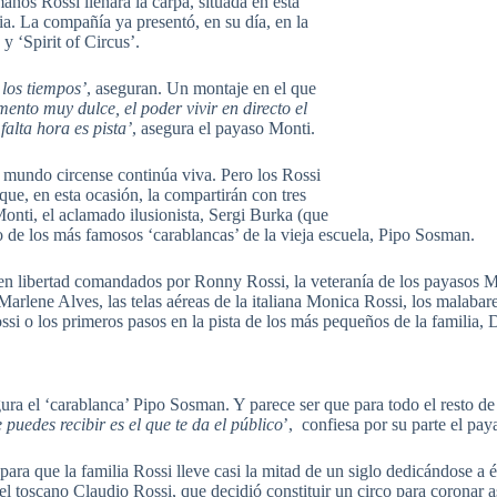
nos Rossi llenará la carpa, situada en esta
a. La compañía ya presentó, en su día, en la
y ‘Spirit of Circus’.
los tiempos’
, aseguran. Un montaje en el que
nto muy dulce, el poder vivir en directo el
alta hora es pista’
, asegura el payaso Monti.
al mundo circense continúa viva. Pero los Rossi
que, en esta ocasión, la compartirán con tres
Monti, el aclamado ilusionista, Sergi Burka (que
o de los más famosos ‘carablancas’ de la vieja escuela, Pipo Sosman.
 en libertad comandados por Ronny Rossi, la veteranía de los payasos M
Marlene Alves, las telas aéreas de la italiana Monica Rossi, los malaba
ssi o los primeros pasos en la pista de los más pequeños de la familia
ura el ‘carablanca’ Pipo Sosman. Y parece ser que para todo el resto de a
puedes recibir es el que te da el
público
’, confiesa por su parte el pa
para que la familia Rossi lleve casi la mitad de un siglo dedicándose 
el toscano Claudio Rossi, que decidió constituir un circo para coronar as