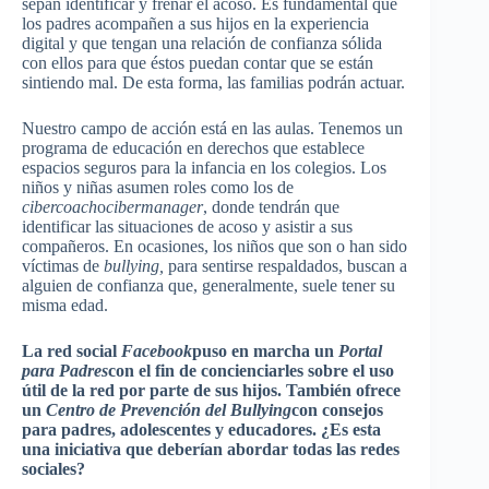
sepan identificar y frenar el acoso. Es fundamental que
los padres acompañen a sus hijos en la experiencia
digital y que tengan una relación de confianza sólida
con ellos para que éstos puedan contar que se están
sintiendo mal. De esta forma, las familias podrán actuar.
Nuestro campo de acción está en las aulas. Tenemos un
programa de educación en derechos que establece
espacios seguros para la infancia en los colegios. Los
niños y niñas asumen roles como los de
cibercoach
o
cibermanager
, donde tendrán que
identificar las situaciones de acoso y asistir a sus
compañeros. En ocasiones, los niños que son o han sido
víctimas de
bullying,
para sentirse respaldados, buscan a
alguien de confianza que, generalmente, suele tener su
misma edad.
La red social
Facebook
puso en marcha un
Portal
para Padres
con el fin de concienciarles sobre el uso
útil de la red por parte de sus hijos. También ofrece
un
Centro de Prevención del Bullying
con consejos
para padres, adolescentes y educadores. ¿Es esta
una iniciativa que deberían abordar todas las redes
sociales?