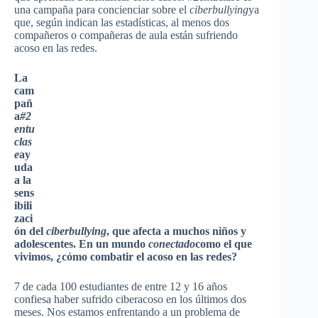
una campaña para concienciar sobre el
ciberbullying
ya
que, según indican las estadísticas, al menos dos
compañeros o compañeras de aula están sufriendo
acoso en las redes.
La
cam
pañ
a
#2
entu
clas
e
ay
uda
a la
sens
ibili
zaci
ón del
ciberbullying
, que afecta a muchos niños y
adolescentes. En un mundo
conectado
como el que
vivimos, ¿cómo combatir el acoso en las redes?
7 de cada 100 estudiantes de entre 12 y 16 años
confiesa haber sufrido ciberacoso en los últimos dos
meses. Nos estamos enfrentando a un problema de