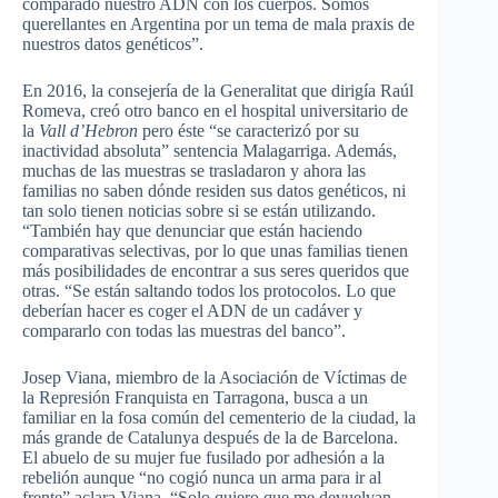
comparado nuestro ADN con los cuerpos. Somos
querellantes en Argentina por un tema de mala praxis de
nuestros datos genéticos”.
En 2016, la consejería de la Generalitat que dirigía Raúl
Romeva, creó otro banco en el hospital universitario de
la
Vall d’Hebron
pero éste “se caracterizó por su
inactividad absoluta” sentencia Malagarriga. Además,
muchas de las muestras se trasladaron y ahora las
familias no saben dónde residen sus datos genéticos, ni
tan solo tienen noticias sobre si se están utilizando.
“También hay que denunciar que están haciendo
comparativas selectivas, por lo que unas familias tienen
más posibilidades de encontrar a sus seres queridos que
otras. “Se están saltando todos los protocolos. Lo que
deberían hacer es coger el ADN de un cadáver y
compararlo con todas las muestras del banco”.
Josep Viana, miembro de la Asociación de Víctimas de
la Represión Franquista en Tarragona, busca a un
familiar en la fosa común del cementerio de la ciudad, la
más grande de Catalunya después de la de Barcelona.
El abuelo de su mujer fue fusilado por adhesión a la
rebelión aunque “no cogió nunca un arma para ir al
frente” aclara Viana. “Solo quiero que me devuelvan