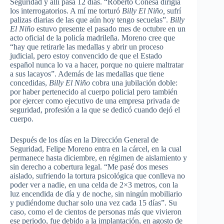
Seguridad y allí pasa 12 días. “Roberto Conesa dirigía
los interrogatorios. A mí me torturó
Billy El Niño,
sufrí
palizas diarias de las que aún hoy tengo secuelas”.
Billy
El Niño
estuvo presente el pasado mes de octubre en un
acto oficial de la policía madrileña. Moreno cree que
“hay que retirarle las medallas y abrir un proceso
judicial, pero estoy convencido de que el Estado
español nunca lo va a hacer, porque no quiere maltratar
a sus lacayos”. Además de las medallas que tiene
concedidas,
Billy El Niño
cobra una jubilación doble:
por haber pertenecido al cuerpo policial pero también
por ejercer como ejecutivo de una empresa privada de
seguridad, profesión a la que se dedicó cuando dejó el
cuerpo.
Después de los días en la Dirección General de
Seguridad, Felipe Moreno entra en la cárcel, en la cual
permanece hasta diciembre, en régimen de aislamiento y
sin derecho a cobertura legal. “Me pasé dos meses
aislado, sufriendo la tortura psicológica que conlleva no
poder ver a nadie, en una celda de 2×3 metros, con la
luz encendida de día y de noche, sin ningún mobiliario
y pudiéndome duchar solo una vez cada 15 días”. Su
caso, como el de cientos de personas más que vivieron
ese periodo, fue debido a la implantación, en agosto de