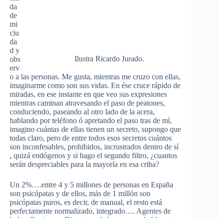
da
de
mi
ciu
da
d y
Ilustra Ricardo Jurado.
obs
erv
o a las personas. Me gusta, mientras me cruzo con ellas,
imaginarme como son sus vidas. En ése cruce rápido de
miradas, en ese instante en que veo sus expresiones
mientras caminan atravesando el paso de peatones,
conduciendo, paseando al otro lado de la acera,
hablando por teléfono ó apretando el paso tras de mí,
imagino cuántas de ellas tienen un secreto, supongo que
todas claro, pero de entre todos esos secretos cuántos
son inconfesables, prohibidos, incrustrados dentro de sí
, quizá endógenos y si hago el segundo filtro, ¿cuantos
serán despreciables para la mayoría en esa criba?
Un 2%….entre 4 y 5 millones de personas en España
son psicópatas y de ellos, más de 1 millón son
psicópatas puros, es decir, de manual, el resto está
perfectamente normalizado, integrado…. Agentes de