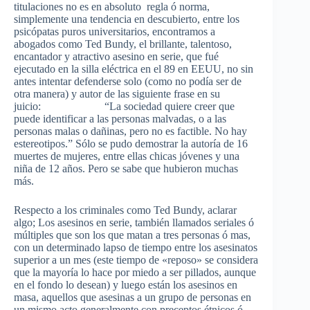
titulaciones no es en absoluto regla ó norma,
simplemente una tendencia en descubierto, entre los
psicópatas puros universitarios, encontramos a
abogados como Ted Bundy, el brillante, talentoso,
encantador y atractivo asesino en serie, que fué
ejecutado en la silla eléctrica en el 89 en EEUU, no sin
antes intentar defenderse solo (como no podía ser de
otra manera) y autor de las siguiente frase en su
juicio: “La sociedad quiere creer que
puede identificar a las personas malvadas, o a las
personas malas o dañinas, pero no es factible. No hay
estereotipos.” Sólo se pudo demostrar la autoría de 16
muertes de mujeres, entre ellas chicas jóvenes y una
niña de 12 años. Pero se sabe que hubieron muchas
más.
Respecto a los criminales como Ted Bundy, aclarar
algo; Los asesinos en serie, también llamados seriales ó
múltiples que son los que matan a tres personas ó mas,
con un determinado lapso de tiempo entre los asesinatos
superior a un mes (este tiempo de «reposo» se considera
que la mayoría lo hace por miedo a ser pillados, aunque
en el fondo lo desean) y luego están los asesinos en
masa, aquellos que asesinas a un grupo de personas en
un mismo acto generalmente con preceptos étnicos ó