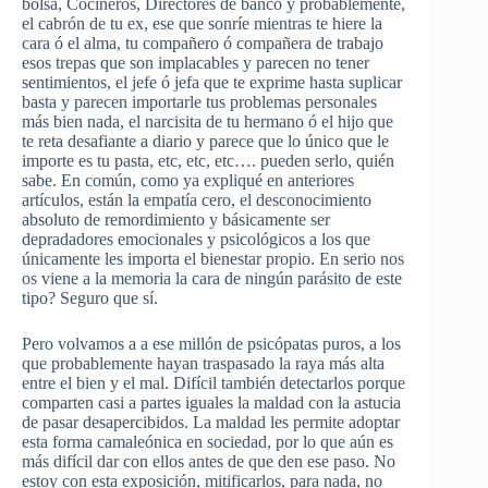
bolsa, Cocineros, Directores de banco y probablemente,
el cabrón de tu ex, ese que sonríe mientras te hiere la
cara ó el alma, tu compañero ó compañera de trabajo
esos trepas que son implacables y parecen no tener
sentimientos, el jefe ó jefa que te exprime hasta suplicar
basta y parecen importarle tus problemas personales
más bien nada, el narcisita de tu hermano ó el hijo que
te reta desafiante a diario y parece que lo único que le
importe es tu pasta, etc, etc, etc…. pueden serlo, quién
sabe. En común, como ya expliqué en anteriores
artículos, están la empatía cero, el desconocimiento
absoluto de remordimiento y básicamente ser
depradadores emocionales y psicológicos a los que
únicamente les importa el bienestar propio. En serio nos
os viene a la memoria la cara de ningún parásito de este
tipo? Seguro que sí.
Pero volvamos a a ese millón de psicópatas puros, a los
que probablemente hayan traspasado la raya más alta
entre el bien y el mal. Difícil también detectarlos porque
comparten casi a partes iguales la maldad con la astucia
de pasar desapercibidos. La maldad les permite adoptar
esta forma camaleónica en sociedad, por lo que aún es
más difícil dar con ellos antes de que den ese paso. No
estoy con esta exposición, mitificarlos, para nada, no