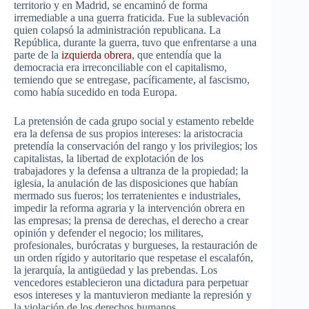
territorio y en Madrid, se encaminó de forma
irremediable a una guerra fraticida. Fue la sublevación
quien colapsó la administración republicana. La
República, durante la guerra, tuvo que enfrentarse a una
parte de la
izquierda obrera
, que entendía que la
democracia era irreconciliable con el capitalismo,
temiendo que se entregase, pacíficamente, al fascismo,
como había sucedido en toda Europa.
La pretensión de cada grupo social y estamento rebelde
era la defensa de sus propios intereses: la aristocracia
pretendía la conservación del rango y los privilegios; los
capitalistas, la libertad de explotación de los
trabajadores y la defensa a ultranza de la propiedad; la
iglesia, la anulación de las disposiciones que habían
mermado sus fueros; los terratenientes e industriales,
impedir la reforma agraria y la intervención obrera en
las empresas; la prensa de derechas, el derecho a crear
opinión y defender el negocio; los militares,
profesionales, burócratas y burgueses, la restauración de
un orden rígido y autoritario que respetase el escalafón,
la jerarquía, la antigüedad y las prebendas. Los
vencedores establecieron una dictadura para perpetuar
esos intereses y la mantuvieron mediante la represión y
la violación de los derechos humanos.