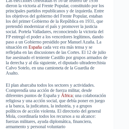
Las elecciones celebradas el 16 de febrero de 1936
dieron la victoria al Frente Popular, constituido por los
principales partidos republicanos y de izquierda. Entre
los objetivos del gobierno del Frente Popular, estaban
los del primer Gobierno de la República en 1931, que
pretendió modernizar el país y promover la justicia
social. Portela Valladares, reconociendo la victoria del
FP entregó el poder a los vencedores legítimos, dando
paso a un Gobierno presidido por Manuel Azaña. La
situación en
España
cada vez era más tensa y se
reflejaba en las discusiones de las Cortes. El 12 de julio
fue asesinado el teniente Castillo por grupos armados de
la derecha y al día siguiente, el diputado ultraderechista
Calvo Sotelo, en una camioneta de la Guardia de
Asalto.
El plan abarcaba todos los sectores y actividades.
Comprendía una acción de fuerza militar, desde
diferentes puntos de España y
África
; una colaboración
religiosa y una acción social, que debía poner en juego
a la banca, la judicatura, la industria, y a grupos
políticos de acción violenta. El directorio del general
Mola, coordinaría todos los recursos a su alcance:
fuerzas militares, ayuda diplomática, financiera,
armamento y personal voluntario