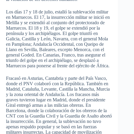
Los días 17 y 18 de julio, estalló la sublevación militar
en Marruecos. El 17, la insurrección militar se inició en
Melilla y se extendió al conjunto del protectorado de
Marruecos. El 18 y 19, el golpe se extendió por la
península y los archipiélagos. El golpe triunfó en
Galicia, Castilla y León, Navarra, con el general Mola
en Pamplona; Andalucía Occidental, con Queipo de
Llano en Sevilla, Baleares, excepto Menorca, con el
general Goded. En Canarias, Franco, tras asegurar el
triunfo del golpe en el archipiélago, se desplazó a
Marruecos para ponerse al frente del ejército de África.
Fracasó en Asturias, Cantabria y parte del País Vasco,
donde el PNV colaboró con la República. También en
Madrid, Cataluña, Levante, Castilla la Mancha, Murcia
y la zona oriental de Andalucía. Los fracasos más
graves tuvieron lugar en Madrid, donde el presidente
Giral entregó armas a las milicias obreras. En
Barcelona, donde la colaboración de los obreros de la
CNT con la Guardia Civil y la Guardia de Asalto abortó
la insurrección. En general, la sublevación no tuvo
apenas respaldo popular y se basó en las fuerzas
militares insurrectas. La capacidad de movilización