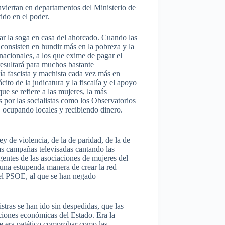
nviertan en departamentos del Ministerio de
ido en el poder.
ar la soga en casa del ahorcado. Cuando las
consisten en hundir más en la pobreza y la
inacionales, a los que exime de pagar el
resultará para muchos bastante
ía fascista y machista cada vez más en
ito de la judicatura y la fiscalía y el apoyo
ue se refiere a las mujeres, la más
s por las socialistas como los Observatorios
do ocupando locales y recibiendo dinero.
y de violencia, de la de paridad, de la de
las campañas televisadas cantando las
rigentes de las asociaciones de mujeres del
 una estupenda manera de crear la red
del PSOE, al que se han negado
istras se han ido sin despedidas, que las
ciones económicas del Estado. Era la
ue era patético comprobar como las