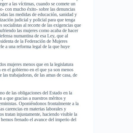
teger a las víctimas, cuando se comete un
ho- con mucho éxito- sobre las denuncias
 todas las medidas de educación, sanidad y
zación judicial y policial para que tenga
 socialistas al recorte de las exigencias que
 sufriendo las mujeres como acaba de hacer
defensa numantina de esa Ley, que al
esidenta de la Federación de Mujeres
rle a una reforma legal de la que huye
dos mujeres menos que en la legislatura
ra en el gobierno en el que ya son menos
 las trabajadoras, de las amas de casa, de
o de las obligaciones del Estado en la
n a que gracias a nuestros méritos y
Feministas. Oponiéndonos frontalmente a la
as carencias en materias laborales y
s tratan injustamente, haciendo visible la
n hemos frenado el avance del imperio del