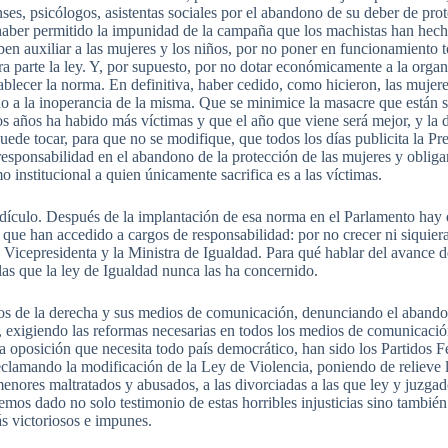
enses, psicólogos, asistentas sociales por el abandono de su deber de pro
 haber permitido la impunidad de la campaña que los machistas han hec
eben auxiliar a las mujeres y los niños, por no poner en funcionamiento
 parte la ley. Y, por supuesto, por no dotar económicamente a la organi
blecer la norma. En definitiva, haber cedido, como hicieron, las mujeres
vado a la inoperancia de la misma. Que se minimice la masacre que están
os años ha habido más víctimas y que el año que viene será mejor, y la 
ede tocar, para que no se modifique, que todos los días publicita la Pr
 responsabilidad en el abandono de la protección de las mujeres y obliga
institucional a quien únicamente sacrifica es a las víctimas.
ridículo. Después de la implantación de esa norma en el Parlamento hay 
s que han accedido a cargos de responsabilidad: por no crecer ni siquie
 Vicepresidenta y la Ministra de Igualdad. Para qué hablar del avance de
 las que la ley de Igualdad nunca las ha concernido.
os de la derecha y sus medios de comunicación, denunciando el abandon
s, exigiendo las reformas necesarias en todos los medios de comunicació
la oposición que necesita todo país democrático, han sido los Partidos 
reclamando la modificación de la Ley de Violencia, poniendo de relieve l
enores maltratados y abusados, a las divorciadas a las que ley y juzgado
mos dado no solo testimonio de estas horribles injusticias sino tambié
ás victoriosos e impunes.