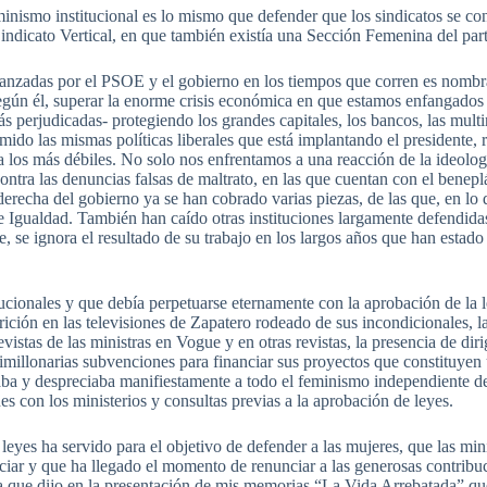
eminismo institucional es lo mismo que defender que los sindicatos se co
indicato Vertical, en que también existía una Sección Femenina del part
canzadas por el PSOE y el gobierno en los tiempos que corren es nombr
gún él, superar la enorme crisis económica en que estamos enfangados 
ás perjudicadas- protegiendo los grandes capitales, los bancos, las mult
mido las mismas políticas liberales que está implantando el presidente, 
 los más débiles. No solo nos enfrentamos a una reacción de la ideolog
ontra las denuncias falsas de maltrato, en las que cuentan con el beneplác
erecha del gobierno ya se han cobrado varias piezas, de las que, en lo q
de Igualdad. También han caído otras instituciones largamente defendida
te, se ignora el resultado de su trabajo en los largos años que han esta
tucionales y que debía perpetuarse eternamente con la aprobación de la le
arición en las televisiones de Zapatero rodeado de sus incondicionales, 
evistas de las ministras en Vogue y en otras revistas, la presencia de di
imillonarias subvenciones para financiar sus proyectos que constituyen
ginaba y despreciaba manifiestamente a todo el feminismo independiente 
 con los ministerios y consultas previas a la aprobación de leyes.
 leyes ha servido para el objetivo de defender a las mujeres, que las min
ciar y que ha llegado el momento de renunciar a las generosas contribu
 la que dijo en la presentación de mis memorias “La Vida Arrebatada” q