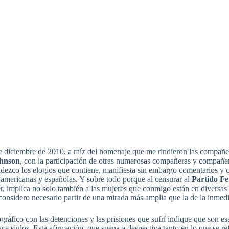
e diciembre de 2010, a raíz del homenaje que me rindieron las compañe
ohnson
, con la participación de otras numerosas compañeras y compañeros
dezco los elogios que contiene, manifiesta sin embargo comentarios y cr
 americanas y españolas. Y sobre todo porque al censurar al
Partido Fe
der, implica no solo también a las mujeres que conmigo están en diversas 
nsidero necesario partir de una mirada más amplia que la de la inmedi
iográfico con las detenciones y las prisiones que sufrí indique que son 
e siglos. Esta afirmación, que suena a despectiva tanto en lo que se re