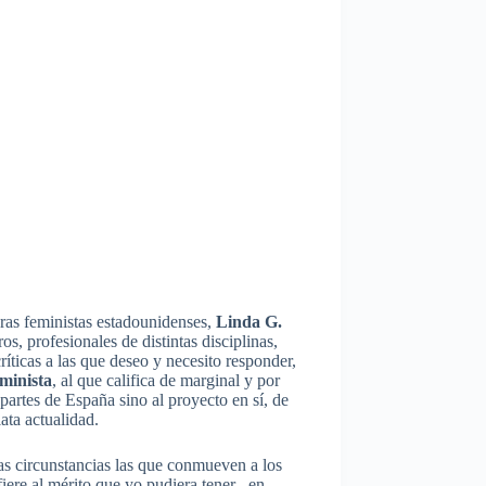
ras feministas estadounidenses,
Linda G.
, profesionales de distintas disciplinas,
íticas a las que deseo y necesito responder,
minista
, al que califica de marginal y por
partes de España sino al proyecto en sí, de
ata actualidad.
esas circunstancias las que conmueven a los
fiere al mérito que yo pudiera tener –en