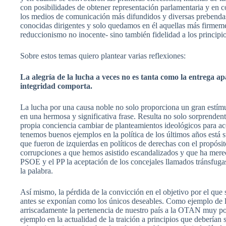
con posibilidades de obtener representación parlamentaria y en
los medios de comunicación más difundidos y diversas prebendas
conocidas dirigentes y solo quedamos en él aquellas más firmeme
reduccionismo no inocente- sino también fidelidad a los principio
Sobre estos temas quiero plantear varias reflexiones:
La alegría de la lucha a veces no es tanta como la entrega ap
integridad comporta.
La lucha por una causa noble no solo proporciona un gran estím
en una hermosa y significativa frase. Resulta no solo sorprende
propia conciencia cambiar de planteamientos ideológicos para a
tenemos buenos ejemplos en la política de los últimos años está
que fueron de izquierdas en políticos de derechas con el propó
corrupciones a que hemos asistido escandalizados y que ha merecid
PSOE y el PP la aceptación de los concejales llamados tránsfugas 
la palabra.
Así mismo, la pérdida de la convicción en el objetivo por el que 
antes se exponían como los únicos deseables. Como ejemplo de la
arriscadamente la pertenencia de nuestro país a la OTAN muy p
ejemplo en la actualidad de la traición a principios que deberían