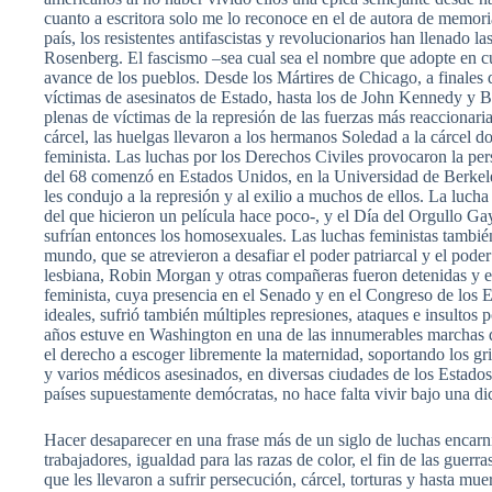
cuanto a escritora solo me lo reconoce en el de autora de memori
país, los resistentes antifascistas y revolucionarios han llenado
Rosenberg. El fascismo –sea cual sea el nombre que adopte en cua
avance de los pueblos. Desde los Mártires de Chicago, a finales
víctimas de asesinatos de Estado, hasta los de John Kennedy y B
plenas de víctimas de la represión de las fuerzas más reaccionari
cárcel, las huelgas llevaron a los hermanos Soledad a la cárcel d
feminista. Las luchas por los Derechos Civiles provocaron la pe
del 68 comenzó en Estados Unidos, en la Universidad de Berkeley.
les condujo a la represión y al exilio a muchos de ellos. La luch
del que hicieron un película hace poco-, y el Día del Orgullo G
sufrían entonces los homosexuales. Las luchas feministas tambié
mundo, que se atrevieron a desafiar el poder patriarcal y el pode
lesbiana, Robin Morgan y otras compañeras fueron detenidas y e
feminista, cuya presencia en el Senado y en el Congreso de los E
ideales, sufrió también múltiples represiones, ataques e insultos
años estuve en Washington en una de las innumerables marchas q
el derecho a escoger libremente la maternidad, soportando los gri
y varios médicos asesinados, en diversas ciudades de los Estado
países supuestamente demócratas, no hace falta vivir bajo una dict
Hacer desaparecer en una frase más de un siglo de luchas encarn
trabajadores, igualdad para las razas de color, el fin de las guer
que les llevaron a sufrir persecución, cárcel, torturas y hasta m