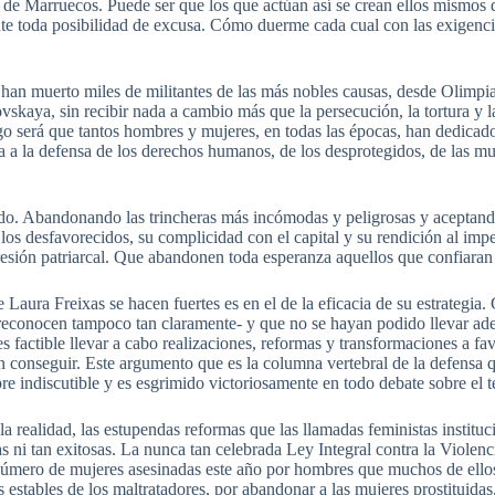
 de Marruecos. Puede ser que los que actúan así se crean ellos mismos 
te toda posibilidad de excusa. Cómo duerme cada cual con las exigenci
ha han muerto miles de militantes de las más nobles causas, desde Olim
kaya, sin recibir nada a cambio más que la persecución, la tortura y l
algo será que tantos hombres y mujeres, en todas las épocas, han dedica
a a la defensa de los derechos humanos, de los desprotegidos, de las muj
dido. Abandonando las trincheras más incómodas y peligrosas y aceptan
 a los desfavorecidos, su complicidad con el capital y su rendición al im
 opresión patriarcal. Que abandonen toda esperanza aquellos que confiaran
 Laura Freixas se hacen fuertes es en el de la eficacia de su estrategia.
 reconocen tampoco tan claramente- y que no se hayan podido llevar ade
 factible llevar a cabo realizaciones, reformas y transformaciones a fa
onseguir. Este argumento que es la columna vertebral de la defensa qu
pre indiscutible y es esgrimido victoriosamente en todo debate sobre el 
la realidad, las estupendas reformas que las llamadas feministas instituc
 ni tan exitosas. La nunca tan celebrada Ley Integral contra la Violenci
 número de mujeres asesinadas este año por hombres que muchos de ello
estables de los maltratadores, por abandonar a las mujeres prostituidas