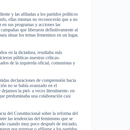
te y las afiliadas a los partidos políticos
iunfo, ellas mismas no reconocerán que a no
ir en sus programas y acciones las
as campañas que liberaron definitivamente al
para situar los temas femeninos en un lugar,
ños en la dictadura, resultaba más
cieron públicas nuestras críticas-
ados de la izquierda oficial, comunistas y
tímidas declaraciones de comprensión hacia
ción no se había avanzado en el
dejarnos la piel- a veces literalmente- en
 que predominaba una colaboración casi
cia del Constitucional sobre la reforma del
ntre las tendencias del feminismo que se
 todo cuando muy poco después de iniciado,
ron por regresar o afiliarse a los partidos