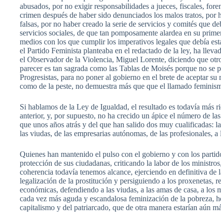
abusados, por no exigir responsabilidades a jueces, fiscales, for
crimen después de haber sido denunciados los malos tratos, por
falsas, por no haber creado la serie de servicios y comités que d
servicios sociales, de que tan pomposamente alardea en su primera
medios con los que cumplir los imperativos legales que debía esta
el Partido Feminista planteaba en el redactado de la ley, ha lle
el Observador de la Violencia, Miguel Lorente, diciendo que otr
parecer es tan sagrada como las Tablas de Moisés porque no se pu
Progresistas, para no poner al gobierno en el brete de aceptar su
como de la peste, no demuestra más que que el llamado feminismo 
Si hablamos de la Ley de Igualdad, el resultado es todavía más 
anterior, y, por supuesto, no ha crecido un ápice el número de la
que unos años atrás y del que han salido dos muy cualificadas: la
las viudas, de las empresarias autónomas, de las profesionales, a
Quienes han mantenido el pulso con el gobierno y con los partid
protección de sus ciudadanas, criticando la labor de los ministro
coherencia todavía tenemos alcance, ejerciendo en definitiva de 
legalización de la prostitución y persiguiendo a los proxenetas, 
económicas, defendiendo a las viudas, a las amas de casa, a los m
cada vez más aguda y escandalosa feminización de la pobreza, he
capitalismo y del patriarcado, que de otra manera estarían aún m