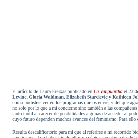
El artículo de Laura Freixas publicado en
La Vanguardia
el 23 d
Levine, Gloria Waldman, Elizabeth Starcievic y Kathleen J
como pudisteis ver en los programas que os envié, y del que agra
no solo por lo que a mi concierne sino también a las compañeras
tanto inútil al carecer de posibilidades algunas de acceder al po
cuyo futuro dependen muchos avances del feminismo. Para ello co
Resulta descalificatorio para mí que al referirse a mi recorrido b
americanos al no haber vivido ellos una épica semejante desde hac