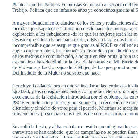
Plantear que los Partidos Feministas se pongan al servicio del f
Trabajo. Política que en infaustos años ya conocimos gracias al S
A mayor abundamiento, alardear de los éxitos y realizaciones al
medidas que Zapatero está tomando desde hace dos años para, se
explotación a los trabajadores -de las que las mujeres serán las m
desastre que ellos mismos han creado, crisis en la que nos han su
incomprensible que se asegure que gracias al PSOE se defiende a
auge, con, entre otras, las campañas a favor de la prostitución y c
de los medios de comunicación, sino que en este brutal giro a la d
escandalosa ha sido eliminar la joya de la corona: el Ministerio 
de Violencia y los Consejos de la Mujer, de los que, por otra par
Del Instituto de la Mujer no se sabe que hace.
Concluyó la edad de oro en que se instalaron las feministas insti
igualdad, y los consiguientes fastos con que se celebraron: la ap
excelencias de la legislación introducida por el gobierno, las entr
PSOE en todo acto público, y por supuesto, la recepción de mult
clientelar y el nicho de votos para el partido. Mientras se mar
subvenciones, presencia en los medios de comunicación, reuniones
Se acabó la fiesta, y al hacer balance resulta que ninguna de esas
entrevistas se han acabado, que las campañas no se pueden finan
periodista Ana Balletbó, afiliada al PSC desde su constitución,