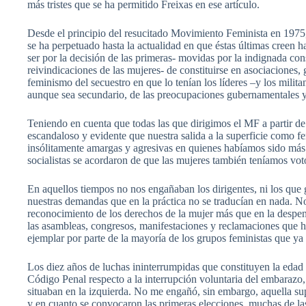
más tristes que se ha permitido Freixas en ese artículo.
Desde el principio del resucitado Movimiento Feminista en 1975, 
se ha perpetuado hasta la actualidad en que éstas últimas creen h
ser por la decisión de las primeras- movidas por la indignada con
reivindicaciones de las mujeres- de constituirse en asociaciones,
feminismo del secuestro en que lo tenían los líderes –y los milit
aunque sea secundario, de las preocupaciones gubernamentales 
Teniendo en cuenta que todas las que dirigimos el MF a partir de
escandaloso y evidente que nuestra salida a la superficie como fe
insólitamente amargas y agresivas en quienes habíamos sido más o 
socialistas se acordaron de que las mujeres también teníamos vot
En aquellos tiempos no nos engañaban los dirigentes, ni los que
nuestras demandas que en la práctica no se traducían en nada. N
reconocimiento de los derechos de la mujer más que en la despenal
las asambleas, congresos, manifestaciones y reclamaciones que 
ejemplar por parte de la mayoría de los grupos feministas que ya
Los diez años de luchas ininterrumpidas que constituyen la edad 
Código Penal respecto a la interrupción voluntaria del embarazo,
situaban en la izquierda. No me engañó, sin embargo, aquella su
y en cuanto se convocaron las primeras elecciones, muchas de las 