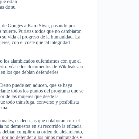
que están
as de su
pia de Gouges a Karo Siwa, pasando por
a muerte. Puristas todos que no cambiaron
do su vida al progreso de la humanidad. La
eres, con el coste que tal integridad
do los alambicados eufemismos con que el
perio- véase los documentos de Wikileaks- se
 en los que debían defenderles.
 Cierto puede ser, aducen, que se haya
lante todos los puntos del programa que se
vor de las mujeres que desde la
e todo tránsfuga, converso y posibilista
tema.
ionales, es decir las que colaboran con el
a no demuestra en su recorrido la eficacia
s debían cumplir una orden de alejamiento,
, por no defender a los niños maltratados y