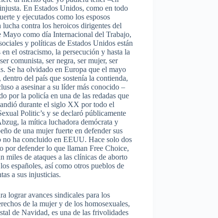
e injusta. En Estados Unidos, como en todo
 muerte y ejecutados como los esposos
lucha contra los heroicos dirigentes del
e Mayo como día Internacional del Trabajo,
ociales y políticas de Estados Unidos están
 en el ostracismo, la persecución y hasta la
er comunista, ser negra, ser mujer, ser
ras. Se ha olvidado en Europa que el mayo
dentro del país que sostenía la contienda,
cluso a asesinar a su líder más conocido –
o por la policía en una de las redadas que
andió durante el siglo XX por todo el
Sexual Politic’s y se declaró públicamente
Abzug, la mítica luchadora demócrata y
peño de una mujer fuerte en defender sus
borto no ha concluido en EEUU. Hace solo dos
o por defender lo que llaman Free Choice,
n miles de ataques a las clínicas de aborto
los españoles, así como otros pueblos de
as a sus injusticias.
a lograr avances sindicales para los
 derechos de la mujer y de los homosexuales,
stal de Navidad, es una de las frivolidades