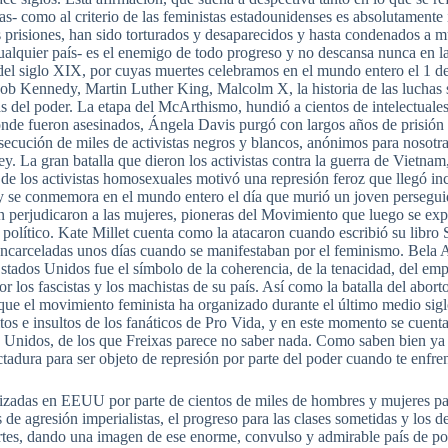
as- como al criterio de las feministas estadounidenses es absolutament
 las prisiones, han sido torturados y desaparecidos y hasta condenados a
lquier país- es el enemigo de todo progreso y no descansa nunca en la 
 del siglo XIX, por cuyas muertes celebramos en el mundo entero el 1 d
ob Kennedy, Martin Luther King, Malcolm X, la historia de las luchas s
as del poder. La etapa del McArthismo, hundió a cientos de intelectuales
onde fueron asesinados, Ángela Davis purgó con largos años de prisión s
rsecución de miles de activistas negros y blancos, anónimos para nosot
 La gran batalla que dieron los activistas contra la guerra de Vietnam, 
a de los activistas homosexuales motivó una represión feroz que llegó in
ay se conmemora en el mundo entero el día que murió un joven perseguid
n perjudicaron a las mujeres, pioneras del Movimiento que luego se exp
r político. Kate Millet cuenta como la atacaron cuando escribió su libro 
ncarceladas unos días cuando se manifestaban por el feminismo. Bela 
stados Unidos fue el símbolo de la coherencia, de la tenacidad, del em
 por los fascistas y los machistas de su país. Así como la batalla del a
ue el movimiento feminista ha organizado durante el último medio sigl
tos e insultos de los fanáticos de Pro Vida, y en este momento se cuenta
s Unidos, de los que Freixas parece no saber nada. Como saben bien ya 
adura para ser objeto de represión por parte del poder cuando te enfrent
izadas en EEUU por parte de cientos de miles de hombres y mujeres par
ras de agresión imperialistas, el progreso para las clases sometidas y los
uertes, dando una imagen de ese enorme, convulso y admirable país de po