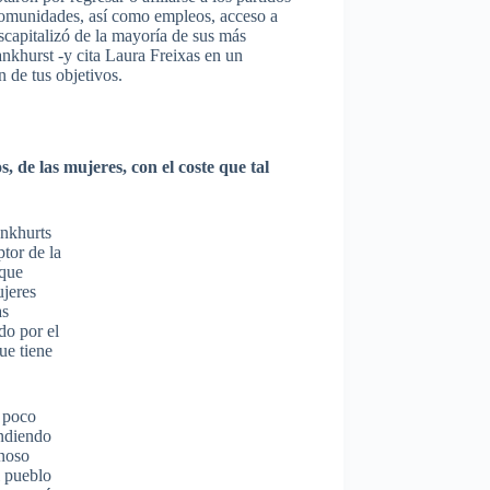
 comunidades, así como empleos, acceso a
capitalizó de la mayoría de sus más
nkhurst -y cita Laura Freixas en un
n de tus objetivos.
, de las mujeres, con el coste que tal
ankhurts
tor de la
 que
ujeres
as
do por el
ue tiene
e poco
endiendo
enoso
l pueblo