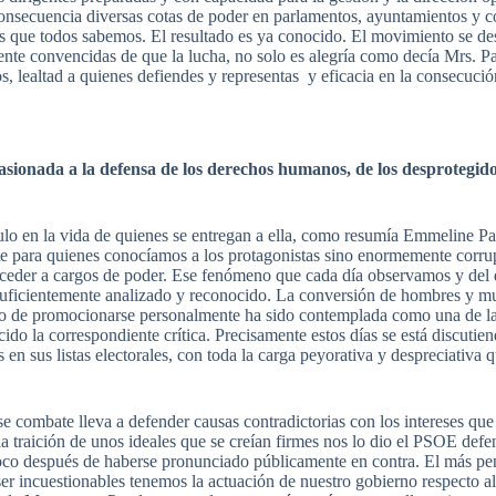
 consecuencia diversas cotas de poder en parlamentos, ayuntamientos y
 que todos sabemos. El resultado es ya conocido. El movimiento se des
nte convencidas de que la lucha, no solo es alegría como decía Mrs. Pa
s, lealtad a quienes defiendes y representas y eficacia en la consecució
asionada a la defensa de los derechos humanos, de los desprotegidos
ulo en la vida de quienes se entregan a ella, como resumía Emmeline P
nte para quienes conocíamos a los protagonistas sino enormemente corrup
cceder a cargos de poder. Ese fenómeno que cada día observamos y del
 suficientemente analizado y reconocido. La conversión de hombres y m
sito de promocionarse personalmente ha sido contemplada como una de l
o la correspondiente crítica. Precisamente estos días se está discutien
en sus listas electorales, con toda la carga peyorativa y despreciativa q
se combate lleva a defender causas contradictorias con los intereses qu
 traición de unos ideales que se creían firmes nos lo dio el PSOE def
oco después de haberse pronunciado públicamente en contra. El más p
 ser incuestionables tenemos la actuación de nuestro gobierno respecto a