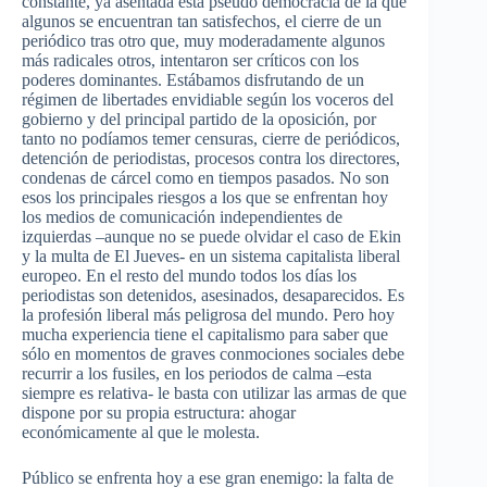
constante, ya asentada esta pseudo democracia de la que
algunos se encuentran tan satisfechos, el cierre de un
periódico tras otro que, muy moderadamente algunos
más radicales otros, intentaron ser críticos con los
poderes dominantes. Estábamos disfrutando de un
régimen de libertades envidiable según los voceros del
gobierno y del principal partido de la oposición, por
tanto no podíamos temer censuras, cierre de periódicos,
detención de periodistas, procesos contra los directores,
condenas de cárcel como en tiempos pasados. No son
esos los principales riesgos a los que se enfrentan hoy
los medios de comunicación independientes de
izquierdas –aunque no se puede olvidar el caso de Ekin
y la multa de El Jueves- en un sistema capitalista liberal
europeo. En el resto del mundo todos los días los
periodistas son detenidos, asesinados, desaparecidos. Es
la profesión liberal más peligrosa del mundo. Pero hoy
mucha experiencia tiene el capitalismo para saber que
sólo en momentos de graves conmociones sociales debe
recurrir a los fusiles, en los periodos de calma –esta
siempre es relativa- le basta con utilizar las armas de que
dispone por su propia estructura: ahogar
económicamente al que le molesta.
Público se enfrenta hoy a ese gran enemigo: la falta de