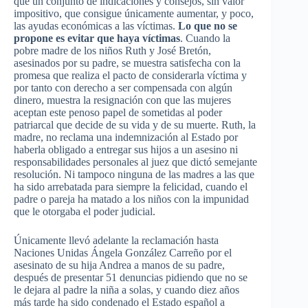
que un conjunto de indicaciones y consejos, sin valor
impositivo, que consigue únicamente aumentar, y poco,
las ayudas económicas a las víctimas.
Lo que no se
propone es evitar que haya víctimas
. Cuando la
pobre madre de los niños Ruth y José Bretón,
asesinados por su padre, se muestra satisfecha con la
promesa que realiza el pacto de considerarla víctima y
por tanto con derecho a ser compensada con algún
dinero, muestra la resignación con que las mujeres
aceptan este penoso papel de sometidas al poder
patriarcal que decide de su vida y de su muerte. Ruth, la
madre, no reclama una indemnización al Estado por
haberla obligado a entregar sus hijos a un asesino ni
responsabilidades personales al juez que dictó semejante
resolución. Ni tampoco ninguna de las madres a las que
ha sido arrebatada para siempre la felicidad, cuando el
padre o pareja ha matado a los niños con la impunidad
que le otorgaba el poder judicial.
Únicamente llevó adelante la reclamación hasta
Naciones Unidas Ángela González Carreño por el
asesinato de su hija Andrea a manos de su padre,
después de presentar 51 denuncias pidiendo que no se
le dejara al padre la niña a solas, y cuando diez años
más tarde ha sido condenado el Estado español a