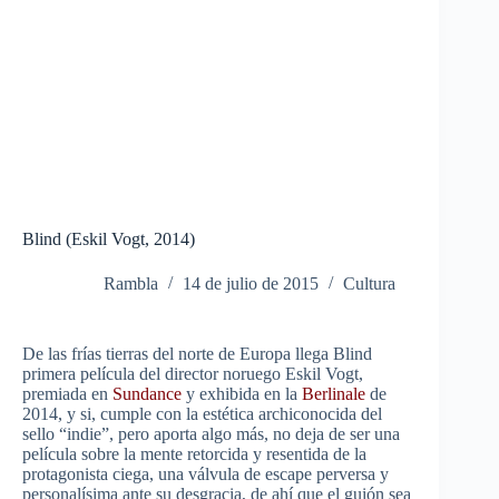
Blind (Eskil Vogt, 2014)
Rambla
14 de julio de 2015
Cultura
De las frías tierras del norte de Europa llega Blind
primera película del director noruego Eskil Vogt,
premiada en
Sundance
y exhibida en la
Berlinale
de
2014, y si, cumple con la estética archiconocida del
sello “indie”, pero aporta algo más, no deja de ser una
película sobre la mente retorcida y resentida de la
protagonista ciega, una válvula de escape perversa y
personalísima ante su desgracia, de ahí que el guión sea