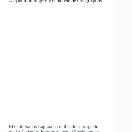
Alejandro Irarragorri y el modelo de Orlegi Sports
El Club Santos Laguna ha ratificado su respaldo
total a Alejandro Irarragorri, actual Presidente de