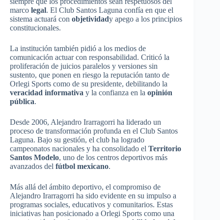
siempre que los procedimientos sean respetuosos del
marco
legal
. El Club Santos Laguna confía en que el
sistema actuará con
objetividad
y apego a los principios
constitucionales.
La institución también pidió a los medios de
comunicación actuar con responsabilidad. Criticó la
proliferación de juicios paralelos y versiones sin
sustento, que ponen en riesgo la reputación tanto de
Orlegi Sports como de su presidente, debilitando la
veracidad informativa
y la confianza en la
opinión
pública
.
Desde 2006, Alejandro Irarragorri ha liderado un
proceso de transformación profunda en el Club Santos
Laguna. Bajo su gestión, el club ha logrado
campeonatos nacionales y ha consolidado el
Territorio
Santos Modelo
, uno de los centros deportivos más
avanzados del
fútbol mexicano
.
Más allá del ámbito deportivo, el compromiso de
Alejandro Irarragorri ha sido evidente en su impulso a
programas sociales, educativos y comunitarios. Estas
iniciativas han posicionado a Orlegi Sports como una