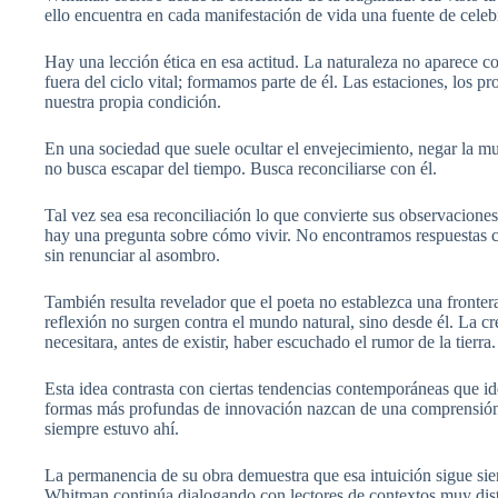
ello encuentra en cada manifestación de vida una fuente de celeb
Hay una lección ética en esa actitud. La naturaleza no aparece
fuera del ciclo vital; formamos parte de él. Las estaciones, los
nuestra propia condición.
En una sociedad que suele ocultar el envejecimiento, negar la mu
no busca escapar del tiempo. Busca reconciliarse con él.
Tal vez sea esa reconciliación lo que convierte sus observacione
hay una pregunta sobre cómo vivir. No encontramos respuestas ce
sin renunciar al asombro.
También resulta revelador que el poeta no establezca una frontera 
reflexión no surgen contra el mundo natural, sino desde él. La c
necesitara, antes de existir, haber escuchado el rumor de la tierra.
Esta idea contrasta con ciertas tendencias contemporáneas que id
formas más profundas de innovación nazcan de una comprensión m
siempre estuvo ahí.
La permanencia de su obra demuestra que esa intuición sigue sie
Whitman continúa dialogando con lectores de contextos muy disti