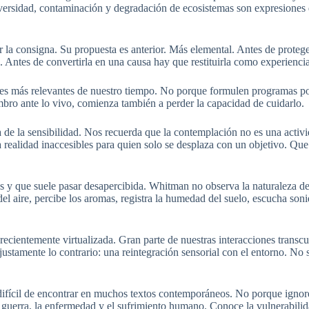
ersidad, contaminación y degradación de ecosistemas son expresiones d
 la consigna. Su propuesta es anterior. Más elemental. Antes de protege
o. Antes de convertirla en una causa hay que restituirla como experiencia
bates más relevantes de nuestro tiempo. No porque formulen programas p
bro ante lo vivo, comienza también a perder la capacidad de cuidarlo.
de la sensibilidad. Nos recuerda que la contemplación no es una activ
 realidad inaccesibles para quien solo se desplaza con un objetivo. Que 
os y que suele pasar desapercibida. Whitman no observa la naturaleza d
del aire, percibe los aromas, registra la humedad del suelo, escucha son
recientemente virtualizada. Gran parte de nuestras interacciones transcu
ustamente lo contrario: una reintegración sensorial con el entorno. No s
ifícil de encontrar en muchos textos contemporáneos. No porque ignoren
a guerra, la enfermedad y el sufrimiento humano. Conoce la vulnerabilid