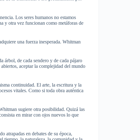
tenencia. Los seres humanos no estamos
 una y otra vez funcionan como metáforas de
s adquiere una fuerza inesperada. Whitman
da árbol, de cada sendero y de cada pájaro
 abiertos, aceptar la complejidad del mundo
sma continuidad. El arte, la escritura y la
ocesos vitales. Como si toda obra auténtica
Whitman sugiere otra posibilidad. Quizá las
onsista en mirar con ojos nuevos lo que
do atrapadas en debates de su época,
l tiempo, la naturaleza, la comunidad y la