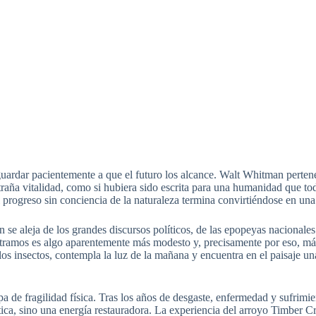
guardar pacientemente a que el futuro los alcance. Walt Whitman perten
aña vitalidad, como si hubiera sido escrita para una humanidad que tod
 progreso sin conciencia de la naturaleza termina convirtiéndose en un
 se aleja de los grandes discursos políticos, de las epopeyas nacionales 
ontramos es algo aparentemente más modesto y, precisamente por eso, m
 insectos, contempla la luz de la mañana y encuentra en el paisaje u
tapa de fragilidad física. Tras los años de desgaste, enfermedad y sufr
ica, sino una energía restauradora. La experiencia del arroyo Timber Cre