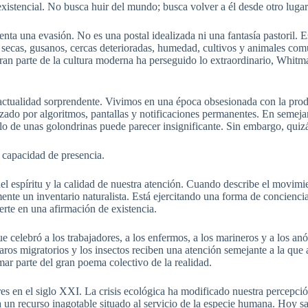
xistencial. No busca huir del mundo; busca volver a él desde otro lugar
nta una evasión. No es una postal idealizada ni una fantasía pastoril. 
as secas, gusanos, cercas deterioradas, humedad, cultivos y animales co
n parte de la cultura moderna ha perseguido lo extraordinario, Whitman
 actualidad sorprendente. Vivimos en una época obsesionada con la produ
nizado por algoritmos, pantallas y notificaciones permanentes. En semeja
o de unas golondrinas puede parecer insignificante. Sin embargo, quizá
 capacidad de presencia.
el espíritu y la calidad de nuestra atención. Cuando describe el movimie
mente un inventario naturalista. Está ejercitando una forma de concienc
rte en una afirmación de existencia.
 celebró a los trabajadores, a los enfermos, a los marineros y a los a
ájaros migratorios y los insectos reciben una atención semejante a la qu
ar parte del gran poema colectivo de la realidad.
es en el siglo XXI. La crisis ecológica ha modificado nuestra percepció
era un recurso inagotable situado al servicio de la especie humana. Hoy