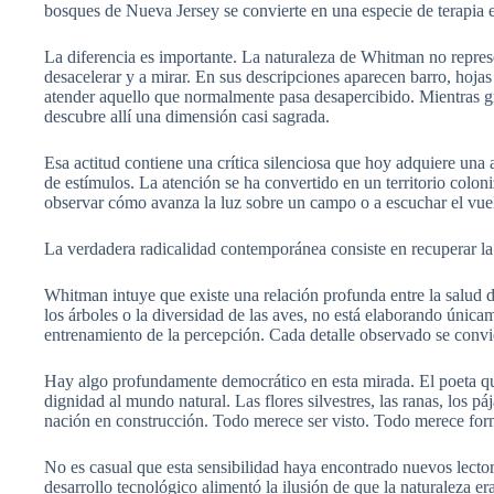
bosques de Nueva Jersey se convierte en una especie de terapia e
La diferencia es importante. La naturaleza de Whitman no represe
desacelerar y a mirar. En sus descripciones aparecen barro, hoj
atender aquello que normalmente pasa desapercibido. Mientras gra
descubre allí una dimensión casi sagrada.
Esa actitud contiene una crítica silenciosa que hoy adquiere una
de estímulos. La atención se ha convertido en un territorio colo
observar cómo avanza la luz sobre un campo o a escuchar el vuel
La verdadera radicalidad contemporánea consiste en recuperar la
Whitman intuye que existe una relación profunda entre la salud d
los árboles o la diversidad de las aves, no está elaborando única
entrenamiento de la percepción. Cada detalle observado se convie
Hay algo profundamente democrático en esta mirada. El poeta que
dignidad al mundo natural. Las flores silvestres, las ranas, los p
nación en construcción. Todo merece ser visto. Todo merece form
No es casual que esta sensibilidad haya encontrado nuevos lector
desarrollo tecnológico alimentó la ilusión de que la naturaleza 