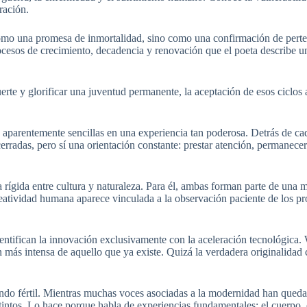
ración.
 como una promesa de inmortalidad, sino como una confirmación de per
 procesos de crecimiento, decadencia y renovación que el poeta describe
erte y glorificar una juventud permanente, la aceptación de esos ciclo
s aparentemente sencillas en una experiencia tan poderosa. Detrás de ca
rradas, pero sí una orientación constante: prestar atención, permanecer
rígida entre cultura y naturaleza. Para él, ambas forman parte de una mi
reatividad humana aparece vinculada a la observación paciente de los pr
entifican la innovación exclusivamente con la aceleración tecnológica. 
ás intensa de aquello que ya existe. Quizá la verdadera originalidad c
ndo fértil. Mientras muchas voces asociadas a la modernidad han queda
ntos. Lo hace porque habla de experiencias fundamentales: el cuerpo, e