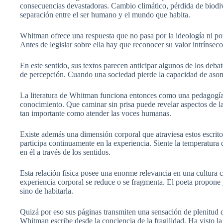
consecuencias devastadoras. Cambio climático, pérdida de biodiv
separación entre el ser humano y el mundo que habita.
Whitman ofrece una respuesta que no pasa por la ideología ni por
Antes de legislar sobre ella hay que reconocer su valor intrínsec
En este sentido, sus textos parecen anticipar algunos de los de
de percepción. Cuando una sociedad pierde la capacidad de asom
La literatura de Whitman funciona entonces como una pedagogía 
conocimiento. Que caminar sin prisa puede revelar aspectos de la
tan importante como atender las voces humanas.
Existe además una dimensión corporal que atraviesa estos escrit
participa continuamente en la experiencia. Siente la temperatura 
en él a través de los sentidos.
Esta relación física posee una enorme relevancia en una cultura c
experiencia corporal se reduce o se fragmenta. El poeta propone j
sino de habitarla.
Quizá por eso sus páginas transmiten una sensación de plenitud d
Whitman escribe desde la conciencia de la fragilidad. Ha visto l