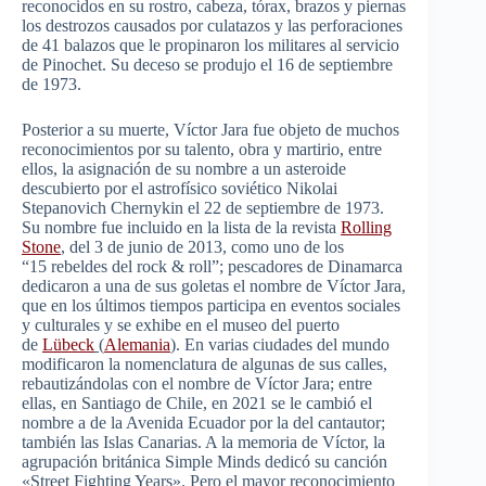
reconocidos en su rostro, cabeza, tórax, brazos y piernas
los destrozos causados por culatazos y las perforaciones
de 41 balazos que le propinaron los militares al servicio
de Pinochet. Su deceso se produjo el 16 de septiembre
de 1973.
Posterior a su muerte, Víctor Jara fue objeto de muchos
reconocimientos por su talento, obra y martirio, entre
ellos, la asignación de su nombre a un asteroide
descubierto por el astrofísico soviético Nikolai
Stepanovich Chernykin el 22 de septiembre de 1973.
Su nombre fue incluido en la lista de la revista
Rolling
Stone
, del 3 de junio de 2013, como uno de los
“15 rebeldes del rock & roll”; pescadores de Dinamarca
dedicaron a una de sus goletas el nombre de Víctor Jara,
que en los últimos tiempos participa en eventos sociales
y culturales y se exhibe en el museo del puerto
de
Lübeck
(
Alemania
)
. En varias ciudades del mundo
modificaron la nomenclatura de algunas de sus calles,
rebautizándolas con el nombre de Víctor Jara; entre
ellas, en Santiago de Chile, en 2021 se le cambió el
nombre a de la Avenida Ecuador por la del cantautor;
también las Islas Canarias. A la memoria de Víctor, la
agrupación británica Simple Minds dedicó su canción
«Street Fighting Years». Pero el mayor reconocimiento