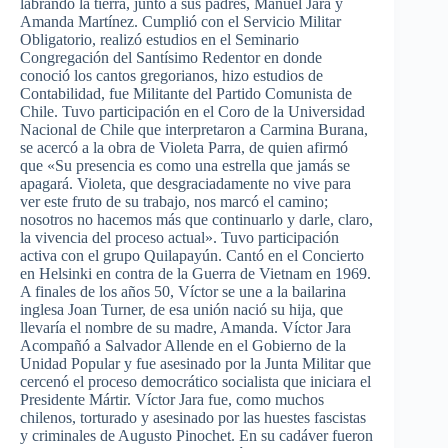
labrando la tierra, junto a sus padres, Manuel Jara y
Amanda Martínez. Cumplió con el Servicio Militar
Obligatorio, realizó estudios en el Seminario
Congregación del Santísimo Redentor en donde
conoció los cantos gregorianos, hizo estudios de
Contabilidad, fue Militante del Partido Comunista de
Chile. Tuvo participación en el Coro de la Universidad
Nacional de Chile que interpretaron a Carmina Burana,
se acercó a la obra de Violeta Parra, de quien afirmó
que «Su presencia es como una estrella que jamás se
apagará. Violeta, que desgraciadamente no vive para
ver este fruto de su trabajo, nos marcó el camino;
nosotros no hacemos más que continuarlo y darle, claro,
la vivencia del proceso actual». Tuvo participación
activa con el grupo Quilapayún. Cantó en el Concierto
en Helsinki en contra de la Guerra de Vietnam en 1969.
A finales de los años 50, Víctor se une a la bailarina
inglesa Joan Turner, de esa unión nació su hija, que
llevaría el nombre de su madre, Amanda. Víctor Jara
Acompañó a Salvador Allende en el Gobierno de la
Unidad Popular y fue asesinado por la Junta Militar que
cercenó el proceso democrático socialista que iniciara el
Presidente Mártir. Víctor Jara fue, como muchos
chilenos, torturado y asesinado por las huestes fascistas
y criminales de Augusto Pinochet. En su cadáver fueron