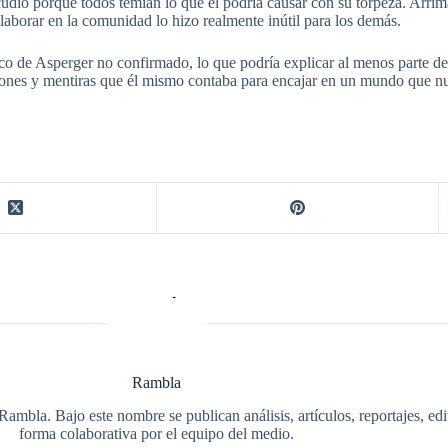
acudió porque todos temían lo que él podría causar con su torpeza. Arri
aborar en la comunidad lo hizo realmente inútil para los demás.
 de Asperger no confirmado, lo que podría explicar al menos parte de s
ciones y mentiras que él mismo contaba para encajar en un mundo que n
Rambla
Rambla. Bajo este nombre se publican análisis, artículos, reportajes, ed
forma colaborativa por el equipo del medio.