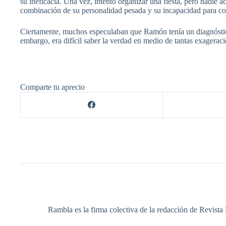
su ineficacia. Una vez, intentó organizar una fiesta, pero nadie 
combinación de su personalidad pesada y su incapacidad para col
Ciertamente, muchos especulaban que Ramón tenía un diagnóstico
embargo, era difícil saber la verdad en medio de tantas exagera
Comparte tu aprecio
Rambla es la firma colectiva de la redacción de Revista 