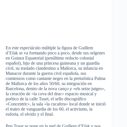
En este espectáculo múltiple la figura de Guillem
d’Efak se va formando poco a poco, desde sus orígenes
en Guinea Equatorial (penúltimo reducto colonial
español), hijo de una princesa guineana y un guardia
civil, su traslado clandestino a Mallorca, su infancia en
Manacor durante la guerra civil española, sus
comienzos como cantante negro en la preturística Palma
de Mallorca de los años 50/60, su integración en
Barcelona, dentro de la nova canço y «els setze jutges»,
la creación de «la cova del drac» espacio musical y
poético de la calle Tuset, el sello discográfico
«Concentric», la sala «la cucafera» local donde se inició
el teatro de vanguardia de los 60, el activismo, la
euforia, el olvido y el final.
Pep Tosar se pone en la piel de Guillem d’Efak y nos