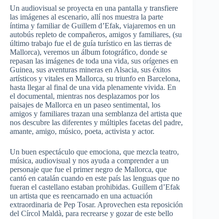
Un audiovisual se proyecta en una pantalla y transfiere
las imágenes al escenario, allí nos muestra la parte
íntima y familiar de Guillem d’Efak, viajaremos en un
autobús repleto de compañeros, amigos y familiares, (su
último trabajo fue el de guía turístico en las tierras de
Mallorca), veremos un álbum fotográfico, donde se
repasan las imágenes de toda una vida, sus orígenes en
Guinea, sus aventuras mineras en Alsacia, sus éxitos
artísticos y vitales en Mallorca, su triunfo en Barcelona,
hasta llegar al final de una vida plenamente vivida. En
el documental, mientras nos desplazamos por los
paisajes de Mallorca en un paseo sentimental, los
amigos y familiares trazan una semblanza del artista que
nos descubre las diferentes y múltiples facetas del padre,
amante, amigo, músico, poeta, activista y actor.
Un buen espectáculo que emociona, que mezcla teatro,
música, audiovisual y nos ayuda a comprender a un
personaje que fue el primer negro de Mallorca, que
cantó en catalán cuando en este país las lenguas que no
fueran el castellano estaban prohibidas. Guillem d’Efak
un artista que es reencarnado en una actuación
extraordinaria de Pep Tosar. Aprovechen esta reposición
del Círcol Maldà, para recrearse y gozar de este bello