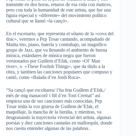
transmite en dos horas, retazos de esa vida con matices,
pero con toda la humanidad de este artista, que fue una
figura especial y «diferente» del movimiento político
cultural que se llamó «la cançó».
En el escenario, que representa el sótano de la «cova del
drac», veremos a Pep Tosar cantando, acompañado de
Maitia trio, piano, batería y contrabajo, un magnífico
grupo de Jazz, que va llenando el ambiento de buena
música, estándares de música negra que fueron
versionados por Guillem d’Efak, como «Ol’ Man
river», o «These Foolish Things», que da título a la
obra, y tambien las canciones populares que compuso y
cantó, como «Balada d’en Jordi Roca».
“Sa cançó que escoltareu/ l’ha feta Guillem d’Efak,/
més de mig manacorí/ i fill d’en Toni Cremat” así
empieza una de sus canciones más conocidas, Pep
Tosar imita la voz gruesa de Guillem de’Efak, el
maquillaje, la mancha de la familia, y mientras, va
desgranando la trayectoria vivencial del artista, algunas
poesías y diez canciones cantadas en mallorquín, donde
nos cuesta entender algunas de las palabras .