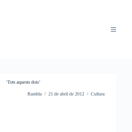
Saltar
al
contenido
‘Tots aquests dois’
Rambla
21 de abril de 2012
Cultura