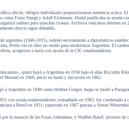
tica oficial, clérigos individuales proporcionaron asistencia activa. E
ras como Franz Stangl y Adolf Eichmann. Hudal justificaba su ayuda co
anizó ratlines para ustachas croatas. Archivos vaticanos abiertos en 
amiento directo sigue debatido.
argentino (1946-1955), ordenó secretamente a diplomáticos establecer 
ascista, Perón vio en ellos un medio para modernizar Argentina. El card
Bolivia, acogieron a nazis con ayuda de la CIC estadounidense.
olocausto», quien huyó a Argentina en 1950 bajo el alias Riccardo Kle
el Mossad en 1960, juicio en Israel y ejecución en 1962.
legó a Argentina en 1949 como Helmut Gregor, luego se mudó a Paragu
1951 con ayuda estadounidense; extraditado en 1983, fue condenado a c
aticana a Brasil en 1951; capturado en 1967 gracias a Simon Wiesenthal
5 por la masacre de las Fosas Ardeatinas, y Walther Rauff, inventor de