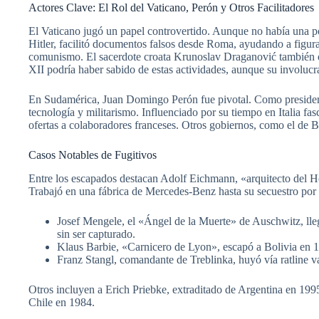
Actores Clave: El Rol del Vaticano, Perón y Otros Facilitadores
El Vaticano jugó un papel controvertido. Aunque no había una polí
Hitler, facilitó documentos falsos desde Roma, ayudando a figu
comunismo. El sacerdote croata Krunoslav Draganović también org
XII podría haber sabido de estas actividades, aunque su involucr
En Sudamérica, Juan Domingo Perón fue pivotal. Como presidente 
tecnología y militarismo. Influenciado por su tiempo en Italia f
ofertas a colaboradores franceses. Otros gobiernos, como el de 
Casos Notables de Fugitivos
Entre los escapados destacan Adolf Eichmann, «arquitecto del H
Trabajó en una fábrica de Mercedes-Benz hasta su secuestro por 
Josef Mengele, el «Ángel de la Muerte» de Auschwitz, l
sin ser capturado.
Klaus Barbie, «Carnicero de Lyon», escapó a Bolivia en 
Franz Stangl, comandante de Treblinka, huyó vía ratline v
Otros incluyen a Erich Priebke, extraditado de Argentina en 199
Chile en 1984.