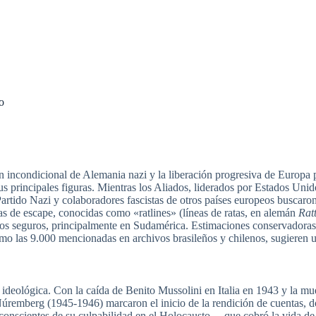
o
 incondicional de Alemania nazi y la liberación progresiva de Europa po
sus principales figuras. Mientras los Aliados, liderados por Estados Uni
Partido Nazi y colaboradores fascistas de otros países europeos buscaron
as de escape, conocidas como «ratlines» (líneas de ratas, en alemán
Rat
stinos seguros, principalmente en Sudamérica. Estimaciones conservadora
, como las 9.000 mencionadas en archivos brasileños y chilenos, sugier
 ideológica. Con la caída de Benito Mussolini en Italia en 1943 y la mu
Núremberg (1945-1946) marcaron el inicio de la rendición de cuentas, d
onscientes de su culpabilidad en el Holocausto —que cobró la vida de 