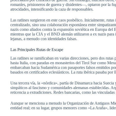
romaníes, prisioneros de guerra y disidentes—, optaron por la 
atrocidades, intensificando la caza de responsables.
Las ratlines surgieron en este caos posbélico. Inicialmente, rutas
centralizado, sino una colaboración espontánea entre simpatizante
nazis como aliados contra la expansión soviética en Europa del E
mientras que la CIA y el BND alemán utilizaron a ex nazis para in
lejanas, a menudo con identidades falsas.
Las Principales Rutas de Escape
Las ratlines se ramificaban en varias direcciones, pero dos rutas
hasta Italia, con paradas en monasterios del Tirol Sur como Mer
embarcaban hacia Sudamérica con pasaportes falsos emitidos po
basados en certificados eclesiásticos. La ruta ibérica pasaba por 
Una tercera vía, la «nórdica», partía de Dinamarca hacia Suecia y
simpáticos al fascismo y comunidades alemanas establecidas. Argen
reticencia a extradiciones. Redes bancarias, como las vinculadas 
Aunque se menciona a menudo la Organización de Antiguos Miem
entidad real; en su lugar, grupos menores como «La Araña», lid