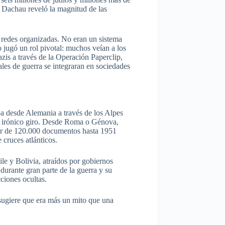
 Dachau reveló la magnitud de las
en redes organizadas. No eran un sistema
o jugó un rol pivotal: muchos veían a los
zis a través de la Operación Paperclip,
ales de guerra se integraran en sociedades
aba desde Alemania a través de los Alpes
un irónico giro. Desde Roma o Génova,
dor de 120.000 documentos hasta 1951
 cruces atlánticos.
ile y Bolivia, atraídos por gobiernos
durante gran parte de la guerra y su
ciones ocultas.
ugiere que era más un mito que una