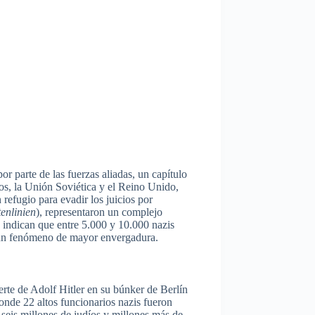
r parte de las fuerzas aliadas, un capítulo
dos, la Unión Soviética y el Reino Unido,
 refugio para evadir los juicios por
tenlinien
), representaron un complejo
s indican que entre 5.000 y 10.000 nazis
en un fenómeno de mayor envergadura.
erte de Adolf Hitler en su búnker de Berlín
onde 22 altos funcionarios nazis fueron
seis millones de judíos y millones más de