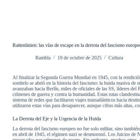
Rattenlinien: las vías de escape en la derrota del fascismo europe
Rambla
19 de octubre de 2025
Cultura
Al finalizar la Segunda Guerra Mundial en 1945, con la rendición
sombrío se abrió en la historia del fascismo: la huida masiva de 
avanzaban hacia Berlín, miles de oficiales de las SS, líderes del 
crímenes de guerra y contra la humanidad. Estas rutas clandestin
sistema de redes que facilitaron viajes transatlánticos hacia de
utilizaron estas vías para desaparecer, aunque cifras más altas
La Derrota del Eje y la Urgencia de la Huida
La derrota del fascismo europeo no fue solo militar, sino también
en abril de 1945, el régimen nazi se desmoronó. Los Juicios de 
procesados por crímenes de guerra. Sin embargo, muchos otros, c