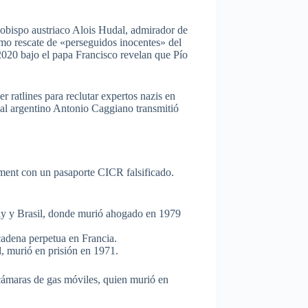
l obispo austriaco Alois Hudal, admirador de
mo rescate de «perseguidos inocentes» del
2020 bajo el papa Francisco revelan que Pío
ratlines para reclutar expertos nazis en
enal argentino Antonio Caggiano transmitió
ment con un pasaporte CICR falsificado.
ay y Brasil, donde murió ahogado en 1979
adena perpetua en Francia.
, murió en prisión en 1971.
 cámaras de gas móviles, quien murió en