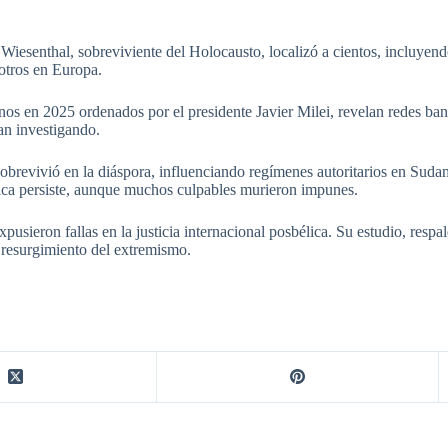
iesenthal, sobreviviente del Holocausto, localizó a cientos, incluyendo 
otros en Europa.
nos en 2025 ordenados por el presidente Javier Milei, revelan redes ban
an investigando.
 sobrevivió en la diáspora, influenciando regímenes autoritarios en Suda
tórica persiste, aunque muchos culpables murieron impunes.
xpusieron fallas en la justicia internacional posbélica. Su estudio, resp
l resurgimiento del extremismo.