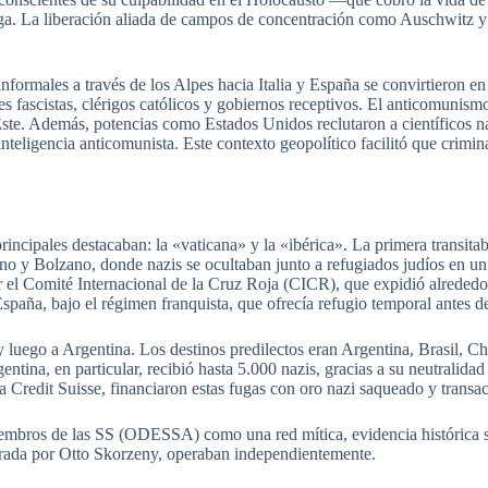
fuga. La liberación aliada de campos de concentración como Auschwitz y
 informales a través de los Alpes hacia Italia y España se convirtieron 
s fascistas, clérigos católicos y gobiernos receptivos. El anticomunism
ste. Además, potencias como Estados Unidos reclutaron a científicos na
teligencia anticomunista. Este contexto geopolítico facilitó que crimin
 principales destacaban: la «vaticana» y la «ibérica». La primera transit
ano y Bolzano, donde nazis se ocultaban junto a refugiados judíos en 
r el Comité Internacional de la Cruz Roja (CICR), que expidió alrede
España, bajo el régimen franquista, que ofrecía refugio temporal antes de
 luego a Argentina. Los destinos predilectos eran Argentina, Brasil, Ch
tina, en particular, recibió hasta 5.000 nazis, gracias a su neutralidad 
a Credit Suisse, financiaron estas fugas con oro nazi saqueado y transac
bros de las SS (ODESSA) como una red mítica, evidencia histórica s
erada por Otto Skorzeny, operaban independientemente.