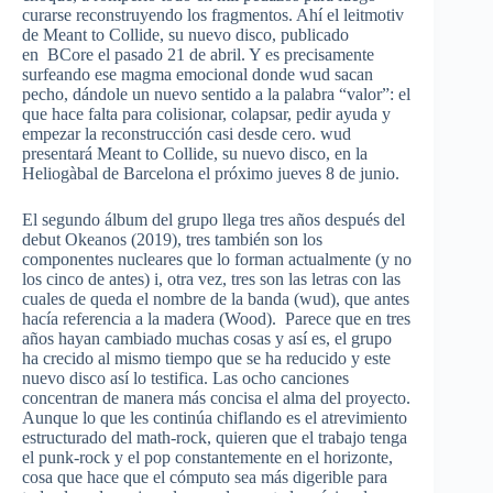
curarse reconstruyendo los fragmentos. Ahí el leitmotiv
de Meant to Collide, su nuevo disco, publicado
en BCore el pasado 21 de abril. Y es precisamente
surfeando ese magma emocional donde wud sacan
pecho, dándole un nuevo sentido a la palabra “valor”: el
que hace falta para colisionar, colapsar, pedir ayuda y
empezar la reconstrucción casi desde cero. wud
presentará Meant to Collide, su nuevo disco, en la
Heliogàbal de Barcelona el próximo jueves 8 de junio.
El segundo álbum del grupo llega tres años después del
debut Okeanos (2019), tres también son los
componentes nucleares que lo forman actualmente (y no
los cinco de antes) i, otra vez, tres son las letras con las
cuales de queda el nombre de la banda (wud), que antes
hacía referencia a la madera (Wood). Parece que en tres
años hayan cambiado muchas cosas y así es, el grupo
ha crecido al mismo tiempo que se ha reducido y este
nuevo disco así lo testifica. Las ocho canciones
concentran de manera más concisa el alma del proyecto.
Aunque lo que les continúa chiflando es el atrevimiento
estructurado del math-rock, quieren que el trabajo tenga
el punk-rock y el pop constantemente en el horizonte,
cosa que hace que el cómputo sea más digerible para