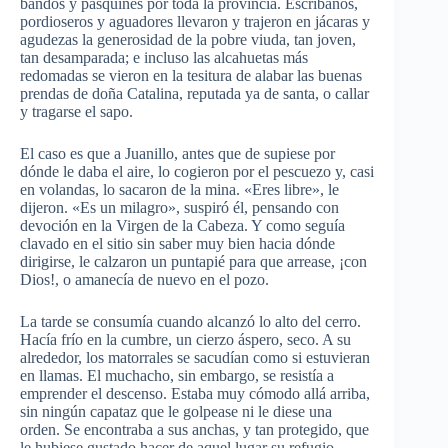
bandos y pasquines por toda la provincia. Escribanos,
pordioseros y aguadores llevaron y trajeron en jácaras y
agudezas la generosidad de la pobre viuda, tan joven,
tan desamparada; e incluso las alcahuetas más
redomadas se vieron en la tesitura de alabar las buenas
prendas de doña Catalina, reputada ya de santa, o callar
y tragarse el sapo.
El caso es que a Juanillo, antes que de supiese por
dónde le daba el aire, lo cogieron por el pescuezo y, casi
en volandas, lo sacaron de la mina. «Eres libre», le
dijeron. «Es un milagro», suspiró él, pensando con
devoción en la Virgen de la Cabeza. Y como seguía
clavado en el sitio sin saber muy bien hacia dónde
dirigirse, le calzaron un puntapié para que arrease, ¡con
Dios!, o amanecía de nuevo en el pozo.
La tarde se consumía cuando alcanzó lo alto del cerro.
Hacía frío en la cumbre, un cierzo áspero, seco. A su
alrededor, los matorrales se sacudían como si estuvieran
en llamas. El muchacho, sin embargo, se resistía a
emprender el descenso. Estaba muy cómodo allá arriba,
sin ningún capataz que le golpease ni le diese una
orden. Se encontraba a sus anchas, y tan protegido, que
le hubiese gustado hacer de aquel lugar su refugio.