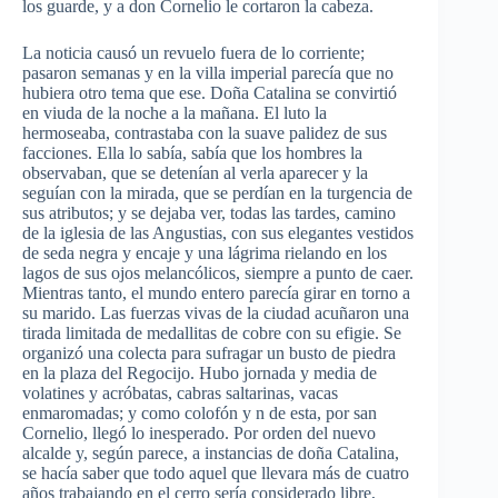
los guarde, y a don Cornelio le cortaron la cabeza.
La noticia causó un revuelo fuera de lo corriente;
pasaron semanas y en la villa imperial parecía que no
hubiera otro tema que ese. Doña Catalina se convirtió
en viuda de la noche a la mañana. El luto la
hermoseaba, contrastaba con la suave palidez de sus
facciones. Ella lo sabía, sabía que los hombres la
observaban, que se detenían al verla aparecer y la
seguían con la mirada, que se perdían en la turgencia de
sus atributos; y se dejaba ver, todas las tardes, camino
de la iglesia de las Angustias, con sus elegantes vestidos
de seda negra y encaje y una lágrima rielando en los
lagos de sus ojos melancólicos, siempre a punto de caer.
Mientras tanto, el mundo entero parecía girar en torno a
su marido. Las fuerzas vivas de la ciudad acuñaron una
tirada limitada de medallitas de cobre con su efigie. Se
organizó una colecta para sufragar un busto de piedra
en la plaza del Regocijo. Hubo jornada y media de
volatines y acróbatas, cabras saltarinas, vacas
enmaromadas; y como colofón y n de esta, por san
Cornelio, llegó lo inesperado. Por orden del nuevo
alcalde y, según parece, a instancias de doña Catalina,
se hacía saber que todo aquel que llevara más de cuatro
años trabajando en el cerro sería considerado libre,