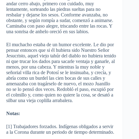
andar cerro abajo, primero con cuidado, muy
lentamente, sorteando las piedras sueltas para no
resbalar y dejarse los sesos. Conforme avanzaba, no
obstante, y según rompía a sudar, comenzó a animarse.
Caminaba con paso alegre, triscando entre las rocas. Y
una sonrisa de anhelo oreció en sus labios.
El muchacho estaba de un humor excelente. Le dio por
pensar entonces que si él hubiera sido Nuestro Señor
Jesucristo, aquel viejo tahúr del diablo no hubiera tenido
ni que trucar los dados para sacarle ventaja y ganarle, al
menos, por una cabeza. Y mientras la muy noble y
señorial villa rica de Potosí se le insinuaba, y crecía, y
abría como un burdel las cien bocas de sus calles y
amenazaba con tragárselo de nuevo, el mozo Juanillo
no se lo pensó dos veces. Redobló el paso, escupió por
el colmillo y, como quien no quiere la cosa, se desató a
silbar una vieja coplilla arrabalera.
Notas:
[1] Trabajadores forzados. Indígenas obligados a servir
a la Corona durante un periodo de tiempo determinado.