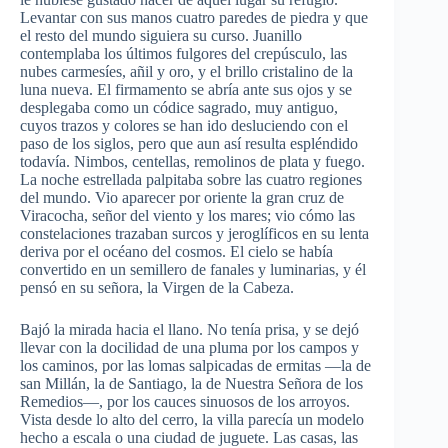
Levantar con sus manos cuatro paredes de piedra y que
el resto del mundo siguiera su curso. Juanillo
contemplaba los últimos fulgores del crepúsculo, las
nubes carmesíes, añil y oro, y el brillo cristalino de la
luna nueva. El firmamento se abría ante sus ojos y se
desplegaba como un códice sagrado, muy antiguo,
cuyos trazos y colores se han ido desluciendo con el
paso de los siglos, pero que aun así resulta espléndido
todavía. Nimbos, centellas, remolinos de plata y fuego.
La noche estrellada palpitaba sobre las cuatro regiones
del mundo. Vio aparecer por oriente la gran cruz de
Viracocha, señor del viento y los mares; vio cómo las
constelaciones trazaban surcos y jeroglíficos en su lenta
deriva por el océano del cosmos. El cielo se había
convertido en un semillero de fanales y luminarias, y él
pensó en su señora, la Virgen de la Cabeza.
Bajó la mirada hacia el llano. No tenía prisa, y se dejó
llevar con la docilidad de una pluma por los campos y
los caminos, por las lomas salpicadas de ermitas —la de
san Millán, la de Santiago, la de Nuestra Señora de los
Remedios—, por los cauces sinuosos de los arroyos.
Vista desde lo alto del cerro, la villa parecía un modelo
hecho a escala o una ciudad de juguete. Las casas, las