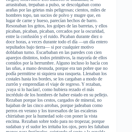
arrastraban, trepaban a pulso, se descolgaban como
arañas por las grietas más peligrosas; cientos, miles de
hombres topo, tan sucios de polvo y mugre que, en
lugar de carne y hueso, parecían hechos de barro.
Resonaban los gritos, los golpes de las barretas, y ellos
picaban, picaban, picaban, cercados por la oscuridad,
entre la confusión y el ruido. Picaban durante diez o
doce horas, a veces durante todo el día —un día entero
sepultados bajo tierra— si por cualquier motivo
doblaban turno. Escarbaban en las paredes con cien
aparejos distintos, todos primitivos, la mayoría de ellos
comidos por la herrumbre. Alguno incluso lo hacía con
las uñas, a mano desnuda, porque era tan pobre que no
podía permitirse ni siquiera una rasqueta. Llenaban los
costales hasta los bordes, se los cargaban a modo de
zurrón y emprendían el viaje de regreso. Y rezaban,
¡vaya si lo hacían!, como hubiera rezado el más
incrédulo de los hombres de haber estado en su pellejo.
Rezaban porque los cestos, cargados de mineral, no
bajaban de las cinco arrobas, porque jadeaban como
perros en verano y los travesaños de las escaleras
chirriaban por la humedad solo con poner la vista
encima. Rezaban sobre todo para no tropezar, porque
sudaban y el sudor les irritaba los ojos, pero les faltaban
manos para frotárselos, sujetando el cesto a la espalda,