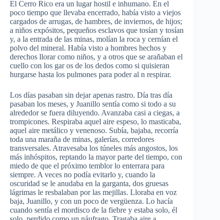
El Cerro Rico era un lugar hostil e inhumano. En el
poco tiempo que llevaba encerrado, había visto a viejos
cargados de arrugas, de hambres, de inviernos, de hijos;
a niños expósitos, pequeños esclavos que tosían y tosían
y, a la entrada de las minas, molían la roca y cernían el
polvo del mineral. Había visto a hombres hechos y
derechos llorar como niños, y a otros que se arañaban el
cuello con los gar os de los dedos como si quisieran
hurgarse hasta los pulmones para poder al n respirar.
Los días pasaban sin dejar apenas rastro. Día tras día
pasaban los meses, y Juanillo sentía como si todo a su
alrededor se fuera diluyendo. Avanzaba casi a ciegas, a
trompicones. Respiraba aquel aire espeso, lo masticaba,
aquel aire metálico y venenoso. Subía, bajaba, recorría
toda una maraña de minas, galerías, corredores
transversales. Atravesaba los túneles más angostos, los
más inhóspitos, reptando la mayor parte del tiempo, con
miedo de que el próximo temblor lo enterrara para
siempre. A veces no podía evitarlo y, cuando la
oscuridad se le anudaba en la garganta, dos gruesas
lágrimas le resbalaban por las mejillas. Lloraba en voz
baja, Juanillo, y con un poco de vergüenza. Lo hacía
cuando sentía el mordisco de la fiebre y estaba solo, él
solo, perdido como un náufrago. Tragaba aire a