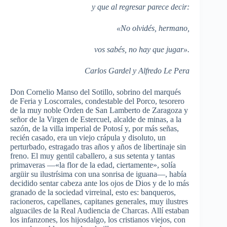
y que al regresar parece decir:
«No olvidés, hermano,
vos sabés, no hay que jugar».
Carlos Gardel y Alfredo Le Pera
Don Cornelio Manso del Sotillo, sobrino del marqués
de Feria y Loscorrales, condestable del Porco, tesorero
de la muy noble Orden de San Lamberto de Zaragoza y
señor de la Virgen de Estercuel, alcalde de minas, a la
sazón, de la villa imperial de Potosí y, por más señas,
recién casado, era un viejo crápula y disoluto, un
perturbado, estragado tras años y años de libertinaje sin
freno. El muy gentil caballero, a sus setenta y tantas
primaveras —«la flor de la edad, ciertamente», solía
argüir su ilustrísima con una sonrisa de iguana—, había
decidido sentar cabeza ante los ojos de Dios y de lo más
granado de la sociedad virreinal, esto es: banqueros,
racioneros, capellanes, capitanes generales, muy ilustres
alguaciles de la Real Audiencia de Charcas. Allí estaban
los infanzones, los hijosdalgo, los cristianos viejos, con