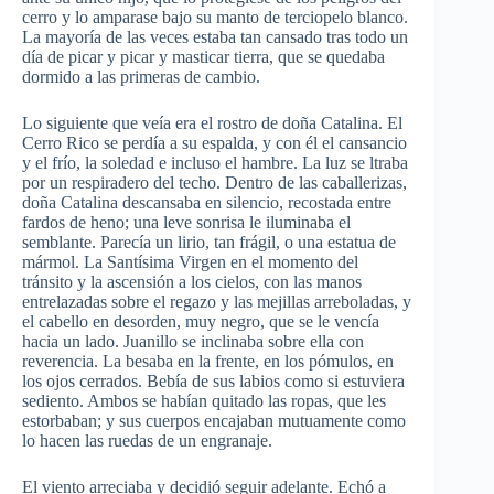
cerro y lo amparase bajo su manto de terciopelo blanco.
La mayoría de las veces estaba tan cansado tras todo un
día de picar y picar y masticar tierra, que se quedaba
dormido a las primeras de cambio.
Lo siguiente que veía era el rostro de doña Catalina. El
Cerro Rico se perdía a su espalda, y con él el cansancio
y el frío, la soledad e incluso el hambre. La luz se ltraba
por un respiradero del techo. Dentro de las caballerizas,
doña Catalina descansaba en silencio, recostada entre
fardos de heno; una leve sonrisa le iluminaba el
semblante. Parecía un lirio, tan frágil, o una estatua de
mármol. La Santísima Virgen en el momento del
tránsito y la ascensión a los cielos, con las manos
entrelazadas sobre el regazo y las mejillas arreboladas, y
el cabello en desorden, muy negro, que se le vencía
hacia un lado. Juanillo se inclinaba sobre ella con
reverencia. La besaba en la frente, en los pómulos, en
los ojos cerrados. Bebía de sus labios como si estuviera
sediento. Ambos se habían quitado las ropas, que les
estorbaban; y sus cuerpos encajaban mutuamente como
lo hacen las ruedas de un engranaje.
El viento arreciaba y decidió seguir adelante. Echó a