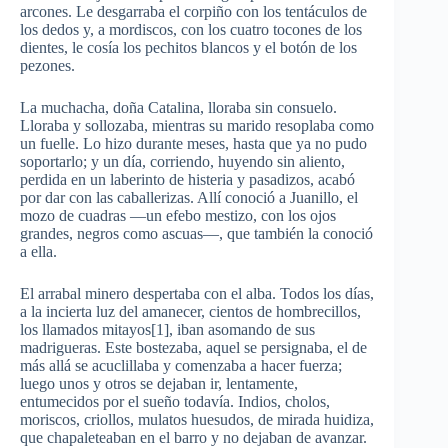
arcones. Le desgarraba el corpiño con los tentáculos de
los dedos y, a mordiscos, con los cuatro tocones de los
dientes, le cosía los pechitos blancos y el botón de los
pezones.
La muchacha, doña Catalina, lloraba sin consuelo.
Lloraba y sollozaba, mientras su marido resoplaba como
un fuelle. Lo hizo durante meses, hasta que ya no pudo
soportarlo; y un día, corriendo, huyendo sin aliento,
perdida en un laberinto de histeria y pasadizos, acabó
por dar con las caballerizas. Allí conoció a Juanillo, el
mozo de cuadras —un efebo mestizo, con los ojos
grandes, negros como ascuas—, que también la conoció
a ella.
El arrabal minero despertaba con el alba. Todos los días,
a la incierta luz del amanecer, cientos de hombrecillos,
los llamados mitayos[1], iban asomando de sus
madrigueras. Este bostezaba, aquel se persignaba, el de
más allá se acuclillaba y comenzaba a hacer fuerza;
luego unos y otros se dejaban ir, lentamente,
entumecidos por el sueño todavía. Indios, cholos,
moriscos, criollos, mulatos huesudos, de mirada huidiza,
que chapaleteaban en el barro y no dejaban de avanzar.