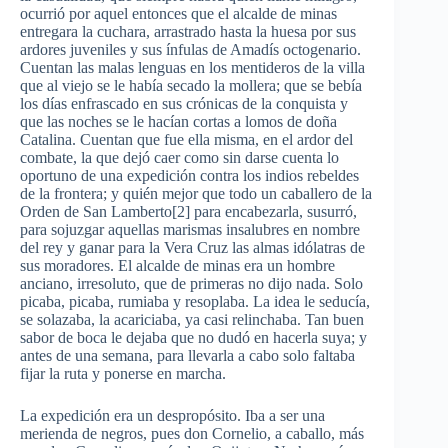
ocurrió por aquel entonces que el alcalde de minas
entregara la cuchara, arrastrado hasta la huesa por sus
ardores juveniles y sus ínfulas de Amadís octogenario.
Cuentan las malas lenguas en los mentideros de la villa
que al viejo se le había secado la mollera; que se bebía
los días enfrascado en sus crónicas de la conquista y
que las noches se le hacían cortas a lomos de doña
Catalina. Cuentan que fue ella misma, en el ardor del
combate, la que dejó caer como sin darse cuenta lo
oportuno de una expedición contra los indios rebeldes
de la frontera; y quién mejor que todo un caballero de la
Orden de San Lamberto[2] para encabezarla, susurró,
para sojuzgar aquellas marismas insalubres en nombre
del rey y ganar para la Vera Cruz las almas idólatras de
sus moradores. El alcalde de minas era un hombre
anciano, irresoluto, que de primeras no dijo nada. Solo
picaba, picaba, rumiaba y resoplaba. La idea le seducía,
se solazaba, la acariciaba, ya casi relinchaba. Tan buen
sabor de boca le dejaba que no dudó en hacerla suya; y
antes de una semana, para llevarla a cabo solo faltaba
fijar la ruta y ponerse en marcha.
La expedición era un despropósito. Iba a ser una
merienda de negros, pues don Cornelio, a caballo, más