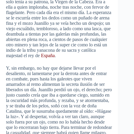
solo tenía a su patrona, la Virgen de la Cabeza. Era a
ella a quien imploraba, noche tras noche, con fervor de
flagelante. Pero cada día era el mismo día. La esperanza
se le escurría entre los dedos como un puñado de arena
fina y el mozo Juanillo ya se veía hecho un despojo; un
viejo escuálido, tembloroso, a lado como una lasca, que
deambula a tientas por las galerías más profundas, las
abiertas en plena roca, a cientos de pasos de cualquier
otro minero y tan lejos de la super cie como lo está un
indio de la tribu yanacona de su sacra y católica
majestad el rey de
España
.
Y, sin embargo, no hay que dejarse llevar por el
desaliento, ni lamentarse por la derrota antes de entrar
en combate, pues hasta los galeotes que viven
amarrados al remo alimentan la secreta ilusión de ser
liberados un día. Juanillo perdió un ojo, el derecho; pero
justo cuando creía que iba a quedarse ciego, sumido en
la oscuridad más profunda, y rezaba, y se atormentaba,
y se tiraba de los pelos, soñó con la voz de doña
Catalina, que le susurraba quedamente al oído: «Hágase
la luz». Y al despertar, volvía a ver tan claro, aunque
solo fuera por un ojo, como no lo había hecho desde
que lo encerraran bajo tierra. Para terminar de redondear
la casualidad, que siempre habrá quien llame milagro,