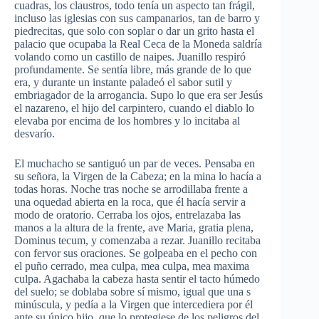
cuadras, los claustros, todo tenía un aspecto tan frágil,
incluso las iglesias con sus campanarios, tan de barro y
piedrecitas, que solo con soplar o dar un grito hasta el
palacio que ocupaba la Real Ceca de la Moneda saldría
volando como un castillo de naipes. Juanillo respiró
profundamente. Se sentía libre, más grande de lo que
era, y durante un instante paladeó el sabor sutil y
embriagador de la arrogancia. Supo lo que era ser Jesús
el nazareno, el hijo del carpintero, cuando el diablo lo
elevaba por encima de los hombres y lo incitaba al
desvarío.
El muchacho se santiguó un par de veces. Pensaba en
su señora, la Virgen de la Cabeza; en la mina lo hacía a
todas horas. Noche tras noche se arrodillaba frente a
una oquedad abierta en la roca, que él hacía servir a
modo de oratorio. Cerraba los ojos, entrelazaba las
manos a la altura de la frente, ave Maria, gratia plena,
Dominus tecum, y comenzaba a rezar. Juanillo recitaba
con fervor sus oraciones. Se golpeaba en el pecho con
el puño cerrado, mea culpa, mea culpa, mea maxima
culpa. Agachaba la cabeza hasta sentir el tacto húmedo
del suelo; se doblaba sobre sí mismo, igual que una s
minúscula, y pedía a la Virgen que intercediera por él
ante su único hijo, que lo protegiese de los peligros del