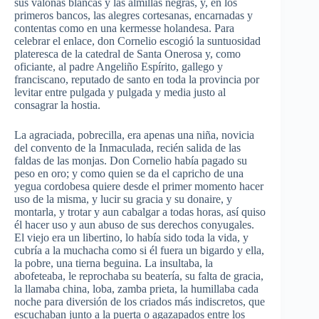
sus valonas blancas y las almillas negras, y, en los
primeros bancos, las alegres cortesanas, encarnadas y
contentas como en una kermesse holandesa. Para
celebrar el enlace, don Cornelio escogió la suntuosidad
plateresca de la catedral de Santa Onerosa y, como
oficiante, al padre Angeliño Espírito, gallego y
franciscano, reputado de santo en toda la provincia por
levitar entre pulgada y pulgada y media justo al
consagrar la hostia.
La agraciada, pobrecilla, era apenas una niña, novicia
del convento de la Inmaculada, recién salida de las
faldas de las monjas. Don Cornelio había pagado su
peso en oro; y como quien se da el capricho de una
yegua cordobesa quiere desde el primer momento hacer
uso de la misma, y lucir su gracia y su donaire, y
montarla, y trotar y aun cabalgar a todas horas, así quiso
él hacer uso y aun abuso de sus derechos conyugales.
El viejo era un libertino, lo había sido toda la vida, y
cubría a la muchacha como si él fuera un bigardo y ella,
la pobre, una tierna beguina. La insultaba, la
abofeteaba, le reprochaba su beatería, su falta de gracia,
la llamaba china, loba, zamba prieta, la humillaba cada
noche para diversión de los criados más indiscretos, que
escuchaban junto a la puerta o agazapados entre los