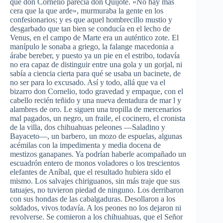
que don Cornelio parecía don Quijote. «No hay más
cera que la que arde», murmuraba la gente en los
confesionarios; y es que aquel hombrecillo mustio y
desgarbado que tan bien se conducía en el lecho de
Venus, en el campo de Marte era un auténtico zote. El
manípulo le sonaba a griego, la falange macedonia a
árabe bereber, y puesto ya un pie en el estribo, todavía
no era capaz de distinguir entre una gola y un gorjal, ni
sabía a ciencia cierta para qué se usaba un bacinete, de
no ser para lo excusado. Así y todo, allá que va el
bizarro don Cornelio, todo gravedad y empaque, con el
cabello recién teñido y una nueva dentadura de mar l y
alambres de oro. Le siguen una tropilla de mercenarios
mal pagados, un negro, un fraile, el cocinero, el cronista
de la villa, dos chihuahuas peleones —Saladino y
Bayaceto—, un barbero, un mozo de espuelas, algunas
acémilas con la impedimenta y media docena de
mestizos ganapanes. Ya podrían haberle acompañado un
escuadrón entero de monos voladores o los trescientos
elefantes de Aníbal, que el resultado hubiera sido el
mismo. Los salvajes chiriguanos, sin más traje que sus
tatuajes, no tuvieron piedad de ninguno. Los derribaron
con sus hondas de las cabalgaduras. Desollaron a los
soldados, vivos todavía. A los peones no los dejaron ni
revolverse. Se comieron a los chihuahuas, que el Señor