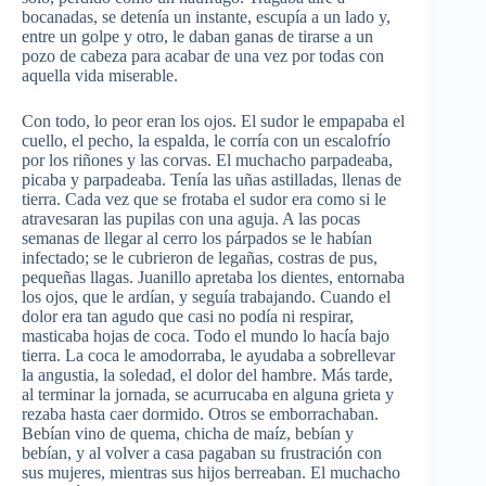
bocanadas, se detenía un instante, escupía a un lado y,
entre un golpe y otro, le daban ganas de tirarse a un
pozo de cabeza para acabar de una vez por todas con
aquella vida miserable.
Con todo, lo peor eran los ojos. El sudor le empapaba el
cuello, el pecho, la espalda, le corría con un escalofrío
por los riñones y las corvas. El muchacho parpadeaba,
picaba y parpadeaba. Tenía las uñas astilladas, llenas de
tierra. Cada vez que se frotaba el sudor era como si le
atravesaran las pupilas con una aguja. A las pocas
semanas de llegar al cerro los párpados se le habían
infectado; se le cubrieron de legañas, costras de pus,
pequeñas llagas. Juanillo apretaba los dientes, entornaba
los ojos, que le ardían, y seguía trabajando. Cuando el
dolor era tan agudo que casi no podía ni respirar,
masticaba hojas de coca. Todo el mundo lo hacía bajo
tierra. La coca le amodorraba, le ayudaba a sobrellevar
la angustia, la soledad, el dolor del hambre. Más tarde,
al terminar la jornada, se acurrucaba en alguna grieta y
rezaba hasta caer dormido. Otros se emborrachaban.
Bebían vino de quema, chicha de maíz, bebían y
bebían, y al volver a casa pagaban su frustración con
sus mujeres, mientras sus hijos berreaban. El muchacho