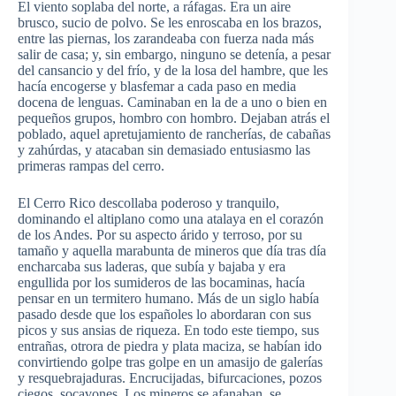
El viento soplaba del norte, a ráfagas. Era un aire
brusco, sucio de polvo. Se les enroscaba en los brazos,
entre las piernas, los zarandeaba con fuerza nada más
salir de casa; y, sin embargo, ninguno se detenía, a pesar
del cansancio y del frío, y de la losa del hambre, que les
hacía encogerse y blasfemar a cada paso en media
docena de lenguas. Caminaban en la de a uno o bien en
pequeños grupos, hombro con hombro. Dejaban atrás el
poblado, aquel apretujamiento de rancherías, de cabañas
y zahúrdas, y atacaban sin demasiado entusiasmo las
primeras rampas del cerro.
El Cerro Rico descollaba poderoso y tranquilo,
dominando el altiplano como una atalaya en el corazón
de los Andes. Por su aspecto árido y terroso, por su
tamaño y aquella marabunta de mineros que día tras día
encharcaba sus laderas, que subía y bajaba y era
engullida por los sumideros de las bocaminas, hacía
pensar en un termitero humano. Más de un siglo había
pasado desde que los españoles lo abordaran con sus
picos y sus ansias de riqueza. En todo este tiempo, sus
entrañas, otrora de piedra y plata maciza, se habían ido
convirtiendo golpe tras golpe en un amasijo de galerías
y resquebrajaduras. Encrucijadas, bifurcaciones, pozos
ciegos, socavones. Los mineros se afanaban, se