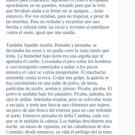
apoyándose en las paredes, rezando para que la vela
que llevaban atada a la frente no se apagara… justo
entonces. Por eso rezaban, para no tropezar, a pesar de
las tinieblas. Para no resbalar y escurrirse por una
brecha y rebotar entre las rocas y reventar al estrellarse
contra el suelo, igual que una sandía.
También Juanillo rezaba. Pensaba y pensaba, se
devanaba los sesos y no podía creer la mala suerte que
tenía. La humedad bajo tierra era una argolla que le
apretaba el cuello. Levantaba el pico sobre los hombros
y casi enseguida comenzaba a sudar; a los pocos
minutos el calor se volvía insoportable. El muchacho
arremetía contra la roca. Golpe tras golpe, la galería se
iba convirtiendo en una nube de polvo, de tierra,
partículas de azufre, arsénico, plomo. Picaba, picaba. El
polvo le arañaba bajo los párpados. Picaba, jadeaba, los
ojos le ardían. Intentaba respirar, pero se sofocaba; tosía
y escupía, y tenía que buscar una chimenea que trajese
un poco de aire fresco del exterior para no caer redondo
al suelo. Entonces pensaba en doña Catalina, cada vez
que se le nublaba la cabeza. Los habían descubierto una
noche, un mozo de espuelas, en las caballerizas de don
Cornelio; desde entonces, su vida el prólogo del in erno.