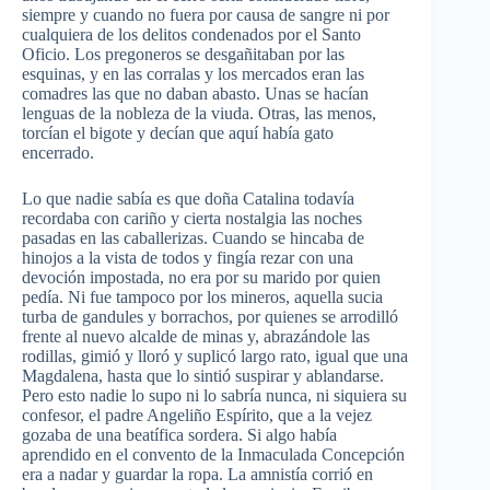
siempre y cuando no fuera por causa de sangre ni por
cualquiera de los delitos condenados por el Santo
Oficio. Los pregoneros se desgañitaban por las
esquinas, y en las corralas y los mercados eran las
comadres las que no daban abasto. Unas se hacían
lenguas de la nobleza de la viuda. Otras, las menos,
torcían el bigote y decían que aquí había gato
encerrado.
Lo que nadie sabía es que doña Catalina todavía
recordaba con cariño y cierta nostalgia las noches
pasadas en las caballerizas. Cuando se hincaba de
hinojos a la vista de todos y fingía rezar con una
devoción impostada, no era por su marido por quien
pedía. Ni fue tampoco por los mineros, aquella sucia
turba de gandules y borrachos, por quienes se arrodilló
frente al nuevo alcalde de minas y, abrazándole las
rodillas, gimió y lloró y suplicó largo rato, igual que una
Magdalena, hasta que lo sintió suspirar y ablandarse.
Pero esto nadie lo supo ni lo sabría nunca, ni siquiera su
confesor, el padre Angeliño Espírito, que a la vejez
gozaba de una beatífica sordera. Si algo había
aprendido en el convento de la Inmaculada Concepción
era a nadar y guardar la ropa. La amnistía corrió en