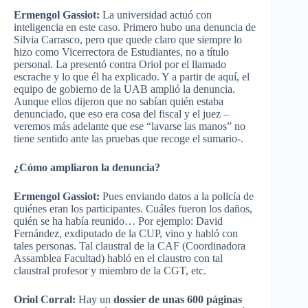
Ermengol Gassiot:
La universidad actuó con
inteligencia en este caso. Primero hubo una denuncia de
Silvia Carrasco, pero que quede claro que siempre lo
hizo como Vicerrectora de Estudiantes, no a título
personal. La presentó contra Oriol por el llamado
escrache y lo que él ha explicado. Y a partir de aquí, el
equipo de gobierno de la UAB amplió la denuncia.
Aunque ellos dijeron que no sabían quién estaba
denunciado, que eso era cosa del fiscal y el juez –
veremos más adelante que ese “lavarse las manos” no
tiene sentido ante las pruebas que recoge el sumario-.
¿Cómo ampliaron la denuncia?
Ermengol Gassiot:
Pues enviando datos a la policía de
quiénes eran los participantes. Cuáles fueron los daños,
quién se ha había reunido… Por ejemplo: David
Fernández, exdiputado de la CUP, vino y habló con
tales personas. Tal claustral de la CAF (Coordinadora
Assamblea Facultad) habló en el claustro con tal
claustral profesor y miembro de la CGT, etc.
Oriol Corral:
Hay un
dossier de unas 600 páginas