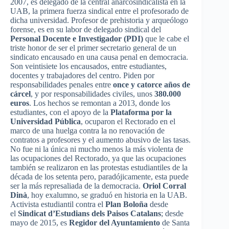
2007, es delegado de la central anarcosindicalista en la
UAB, la primera fuerza sindical entre el profesorado de
dicha universidad. Profesor de prehistoria y arqueólogo
forense, es en su labor de delegado sindical del
Personal Docente e Investigador (PDI)
que le cabe el
triste honor de ser el primer secretario general de un
sindicato encausado en una causa penal en democracia.
Son veintisiete los encausados, entre estudiantes,
docentes y trabajadores del centro. Piden por
responsabilidades penales entre
once y catorce años de
cárcel
, y por responsabilidades civiles, unos
380.000
euros
. Los hechos se remontan a 2013, donde los
estudiantes, con el apoyo de la
Plataforma por la
Universidad Pública
, ocuparon el Rectorado en el
marco de una huelga contra la no renovación de
contratos a profesores y el aumento abusivo de las tasas.
No fue ni la única ni mucho menos la más violenta de
las ocupaciones del Rectorado, ya que las ocupaciones
también se realizaron en las protestas estudiantiles de la
década de los setenta pero, paradójicamente, esta puede
ser la más represaliada de la democracia.
Oriol Corral
Dinà
, hoy exalumno, se graduó en historia en la UAB.
Activista estudiantil contra el
Plan Boloña
desde
el
Sindicat d’Estudians dels Paisos Catalans
; desde
mayo de 2015, es
Regidor del Ayuntamiento
de Santa