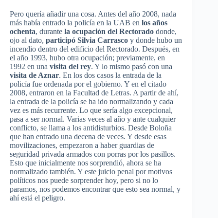
Pero quería añadir una cosa. Antes del año 2008, nada
más había entrado la policía en la UAB en
los años
ochenta
, durante
la ocupación del Rectorado
donde,
ojo al dato,
participó Silvia Carrasco
y donde hubo un
incendio dentro del edificio del Rectorado. Después, en
el año 1993, hubo otra ocupación; previamente, en
1992 en una
visita del rey
. Y lo mismo pasó con una
visita de Aznar
. En los dos casos la entrada de la
policía fue ordenada por el gobierno. Y en el citado
2008, entraron en la Facultad de Letras. A partir de ahí,
la entrada de la policía se ha ido normalizando y cada
vez es más recurrente. Lo que sería algo excepcional,
pasa a ser normal. Varias veces al año y ante cualquier
conflicto, se llama a los antidisturbios. Desde Boloña
que han entrado una decena de veces. Y desde esas
movilizaciones, empezaron a haber guardias de
seguridad privada armados con porras por los pasillos.
Esto que inicialmente nos sorprendió, ahora se ha
normalizado también. Y este juicio penal por motivos
políticos nos puede sorprender hoy, pero si no lo
paramos, nos podemos encontrar que esto sea normal, y
ahí está el peligro.