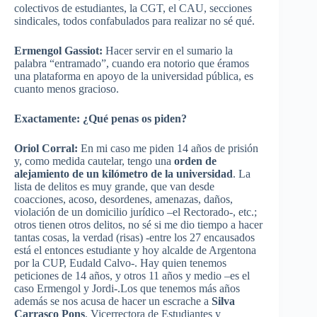
colectivos de estudiantes, la CGT, el CAU, secciones
sindicales, todos confabulados para realizar no sé qué.
Ermengol Gassiot:
Hacer servir en el sumario la
palabra “entramado”, cuando era notorio que éramos
una plataforma en apoyo de la universidad pública, es
cuanto menos gracioso.
Exactamente: ¿Qué penas os piden?
Oriol Corral:
En mi caso me piden 14 años de prisión
y, como medida cautelar, tengo una
orden de
alejamiento de un kilómetro de la universidad
. La
lista de delitos es muy grande, que van desde
coacciones, acoso, desordenes, amenazas, daños,
violación de un domicilio jurídico –el Rectorado-, etc.;
otros tienen otros delitos, no sé si me dio tiempo a hacer
tantas cosas, la verdad (risas) -entre los 27 encausados
está el entonces estudiante y hoy alcalde de Argentona
por la CUP, Eudald Calvo-. Hay quien tenemos
peticiones de 14 años, y otros 11 años y medio –es el
caso Ermengol y Jordi-.Los que tenemos más años
además se nos acusa de hacer un escrache a
Silva
Carrasco Pons
, Vicerrectora de Estudiantes y