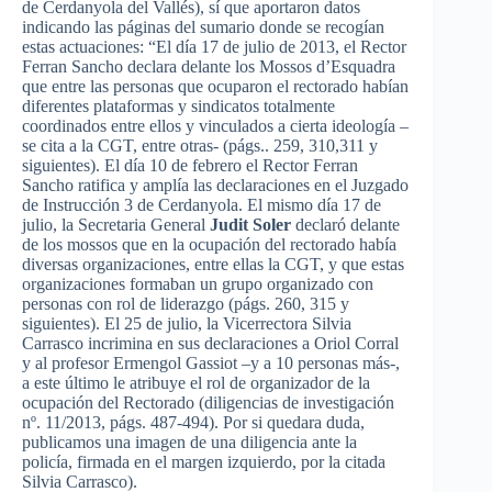
de Cerdanyola del Vallés), sí que aportaron datos
indicando las páginas del sumario donde se recogían
estas actuaciones: “El día 17 de julio de 2013, el Rector
Ferran Sancho declara delante los Mossos d’Esquadra
que entre las personas que ocuparon el rectorado habían
diferentes plataformas y sindicatos totalmente
coordinados entre ellos y vinculados a cierta ideología –
se cita a la CGT, entre otras- (págs.. 259, 310,311 y
siguientes). El día 10 de febrero el Rector Ferran
Sancho ratifica y amplía las declaraciones en el Juzgado
de Instrucción 3 de Cerdanyola. El mismo día 17 de
julio, la Secretaria General
Judit Soler
declaró delante
de los mossos que en la ocupación del rectorado había
diversas organizaciones, entre ellas la CGT, y que estas
organizaciones formaban un grupo organizado con
personas con rol de liderazgo (págs. 260, 315 y
siguientes). El 25 de julio, la Vicerrectora Silvia
Carrasco incrimina en sus declaraciones a Oriol Corral
y al profesor Ermengol Gassiot –y a 10 personas más-,
a este último le atribuye el rol de organizador de la
ocupación del Rectorado (diligencias de investigación
nº. 11/2013, págs. 487-494). Por si quedara duda,
publicamos una imagen de una diligencia ante la
policía, firmada en el margen izquierdo, por la citada
Silvia Carrasco).