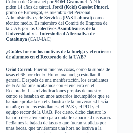
Coloma de Gramanet por
SOM Gramanet
. A él le
piden 14 años de cárcel.
Jordi (Koki) Gassiot Pintori
,
primo de Ermengol, es miembro del Personal
Administrativo y de Servicios
(PAS Laboral)
como
técnico medio. Es miembro del Comité de Empresa de
la UAB por los
Colectivos Asamblearios de la
Universidad
y la
Intersindical Alternativa de
Catalunya
(CAU-IAC).
¿Cuáles fueron los motivos de la huelga y el encierro
de alumnos en el Rectorado de la UAB?
Oriol Corral:
Fueron muchas cosas, como la subida de
tasas el 66 por ciento. Hubo una huelga estudiantil
general. Después de una manifestación, los estudiantes
de la Autónoma acabamos con el encierro en el
Rectorado. Las reivindicaciones propias de nuestro
centro se basaban en unos acuerdos incumplidos que se
habían aprobado en el Claustro de la universidad hacía
un año; entre los estudiantes, el PAS y el PDI y el
equipo rector de la UAB. Por cierto, dicho claustro lo
han ido descafeinando para quitarle capacidad decisoria.
Pedíamos la bajada de tasas o que fueran suplidas por
unas becas, que tuviéramos una hora no lectiva a la