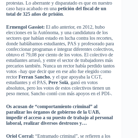
protestas. Lo aberrante y disparatado es que en nuestro
caso haya acabado en una
petición del fiscal de
un
total de 325 años de prisión
.
Ermengol Gassiot:
El año anterior, en 2012, hubo
elecciones en la Autónoma, y una candidatura de los
sectores que habían estado en lucha contra los recortes,
donde hablábamos estudiantes, PAS y profesorado para
confeccionar programas e integrar diferentes colectivos,
obtuvo el 79,08 por ciento de los votos. El colectivo de
estudiantes arrasó, y entre el sector de trabajadores más
precarios también. Nunca un rector había perdido tantos
votos –hay que decir que en ese año fue elegido como
rector
Ferran Sancho
, y el que apoyaba la CGT,
estudiantes y el PAS,
Pere Solà
, ganó en votos
absolutos, pero los votos de estos colectivos tienen un
peso menor, Sancho contó con más apoyos en el PDI-.
Os acusan de “comportamiento criminal” al
paralizar los órganos de gobierno de la UAB,
impedir el acceso a su puesto de trabajo al personal
laboral, realizar diversos destrozos y…
Oriol Corral:
“Entramado criminal”, se refieren a los