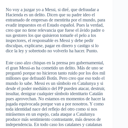
No voy a juzgar yo a Messi, si diré, que defraudar a
Hacienda es un delito. Dicen que su padre ideo el
entramado de empresas de mentirita por el mundo, para
evadir impuestos en el Estado español. Pues la verdad,
creo que no tiene relevancia que fuese el ávido padre o
sus gestores los que quisieron tomarle el pelo a los
inspectores, el responsable es Messi y debe pedir
disculpas, explicarse, pagar en dinero y castigo si lo
dice la ley y sobretodo no volverlo ha hacer. Punto.
Este caso alzo chispas en la prensa pro gubernamental,
el gran Messi-as ha cometido un delito. Más de uno se
preguntó porque no hicieron tanto ruido por los dos mil
millones que defraudó Botín. Pero creo que eso todo el
mundo lo sabe. Messi es un símbolo en Catalunya y si
desde el poder mediático del PP pueden atacar, destruir,
insultar, denigrar cualquier símbolo identitario Catalán
pues aprovechan. No estamos en momentos de hacer la
jugada equivocada porque van a por nosotros. Y como
toda identidad nace del reflejo del otro como si nos
mirásemos en un espejo, cada ataque a Catalunya
produce más sentimiento contrastante, más deseos de
independencia. En todo caso los catalanes y catalanas