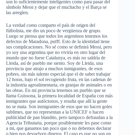
son lo suficientemente inteligentes como para pasar del
símbolo Messi y dejar que el muchacho y el Barça se
las arreglen.
La verdad como comparto el país de origen del
fútbolista, me dio un poco de vergüenza de grupo.
Luego se piensa que todos los argentinos tenemos los
defectos de Maradona, pufff. Esto de la identidad tiene
sus complicaciones. No sé como se definirá Messi, pero
yo soy una argentina que no viviría en otro lugar del
mundo que no fuese Catalunya, es más no saldría de
Lleida, así de pueblo me siento. Soy de Lleida, una
provincia que atrajo a muchos inmigrantes, de esos
pobres, sin más talento especial que el de saber trabajar
12 horas, bajo el sol recogiendo fruta, en las cadenas de
la industria agroalimentaria, en granjas de animales o en
las obras. En mi provincia tenemos un pueblo que se
llama Guissona, la primera localidad de España con más
inmigrantes que autóctonos, y resulta que allí la gente
no se mata. Son inmigrantes de esos que no hacen goles
sublimes, que no representan a la UNICEF o hacen
publicidad de pan blandito, pero tampoco defraudan a la
Agencia Tributaria, porque posiblemente les pase como
a mi, que ganamos tan poco que o no debemos declarar
o bien nos devuelven dineros. El caso es que no son un