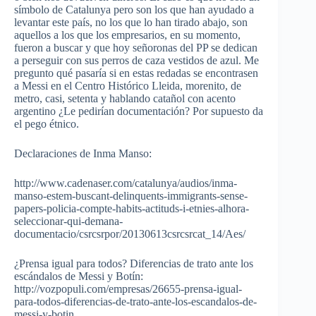
símbolo de Catalunya pero son los que han ayudado a
levantar este país, no los que lo han tirado abajo, son
aquellos a los que los empresarios, en su momento,
fueron a buscar y que hoy señoronas del PP se dedican
a perseguir con sus perros de caza vestidos de azul. Me
pregunto qué pasaría si en estas redadas se encontrasen
a Messi en el Centro Histórico Lleida, morenito, de
metro, casi, setenta y hablando catañol con acento
argentino ¿Le pedirían documentación? Por supuesto da
el pego étnico.
Declaraciones de Inma Manso:
http://www.cadenaser.com/catalunya/audios/inma-
manso-estem-buscant-delinquents-immigrants-sense-
papers-policia-compte-habits-actituds-i-etnies-alhora-
seleccionar-qui-demana-
documentacio/csrcsrpor/20130613csrcsrcat_14/Aes/
¿Prensa igual para todos? Diferencias de trato ante los
escándalos de Messi y Botín:
http://vozpopuli.com/empresas/26655-prensa-igual-
para-todos-diferencias-de-trato-ante-los-escandalos-de-
messi-y-botin