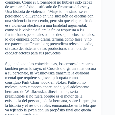
complejo. Como si Cronenberg no hubiera sido capaz
de aceptar el éxito justificado de Promesas del este y
Una historia de violencia, “Maps to the stars” se va
perdiendo y diluyendo en una sucesión de escenas con
una violencia in crescendo, pero sin que el ejercicio de
esa violencia obedezca a una finalidad argumental,
como si la violencia fuera la única respuesta a las
frustraciones personales o a los desequilibrios mentales,
lo que empieza como drama termina como farsa, y no
me parece que Cronenberg pretendiera reírse de nadie,
si acaso del sistema de las productoras a la hora de
escoger actores para sus proyectos.
Siguiendo con las coincidencias, los errores de reparto
también pesan lo suyo, ni Cusack otorga un alma oscura
a su personaje, ni Wasikowska transmite la dualidad
mental que requiere su joven psicópata como si
consiguió Park Chan-wook en Stoker, Pattison no
molesta, pero tampoco aporta nada, y el adolescente
hermano de Wasikowska, directamente, sería
prescindible si no fuera porque es el motor de la
existencia del personaje de la hermana, sobre la que gira
la historia y el resto de roles, enmarañados en la tela que
va tejiendo la joven con un propósito final que queda
resuelto a brochazos.