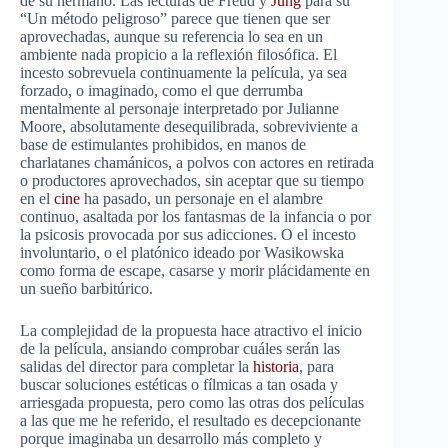
de su hermano. Las lecturas de Freud y
Jung
para su
“Un método peligroso” parece que tienen que ser
aprovechadas, aunque su referencia lo sea en un
ambiente nada propicio a la reflexión filosófica. El
incesto sobrevuela continuamente la película, ya sea
forzado, o imaginado, como el que derrumba
mentalmente al personaje interpretado por Julianne
Moore, absolutamente desequilibrada, sobreviviente a
base de estimulantes prohibidos, en manos de
charlatanes chamánicos, a polvos con actores en retirada
o productores aprovechados, sin aceptar que su tiempo
en el
cine
ha pasado, un personaje en el alambre
continuo, asaltada por los fantasmas de la infancia o por
la psicosis provocada por sus adicciones. O el incesto
involuntario, o el platónico ideado por Wasikowska
como forma de escape, casarse y morir plácidamente en
un sueño barbitúrico.
La complejidad de la propuesta hace atractivo el inicio
de la película, ansiando comprobar cuáles serán las
salidas del director para completar la
historia
, para
buscar soluciones estéticas o fílmicas a tan osada y
arriesgada propuesta, pero como las otras dos películas
a las que me he referido, el resultado es decepcionante
porque imaginaba un desarrollo más completo y