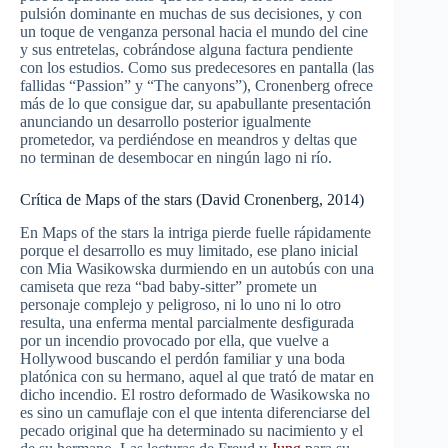
pulsión dominante en muchas de sus decisiones, y con
un toque de venganza personal hacia el mundo del cine
y sus entretelas, cobrándose alguna factura pendiente
con los estudios. Como sus predecesores en pantalla (las
fallidas “Passion” y “The canyons”), Cronenberg ofrece
más de lo que consigue dar, su apabullante presentación
anunciando un desarrollo posterior igualmente
prometedor, va perdiéndose en meandros y deltas que
no terminan de desembocar en ningún lago ni río.
Crítica de Maps of the stars (David Cronenberg, 2014)
En Maps of the stars la intriga pierde fuelle rápidamente
porque el desarrollo es muy limitado, ese plano inicial
con Mia Wasikowska durmiendo en un autobús con una
camiseta que reza “bad baby-sitter” promete un
personaje complejo y peligroso, ni lo uno ni lo otro
resulta, una enferma mental parcialmente desfigurada
por un incendio provocado por ella, que vuelve a
Hollywood buscando el perdón familiar y una boda
platónica con su hermano, aquel al que trató de matar en
dicho incendio. El rostro deformado de Wasikowska no
es sino un camuflaje con el que intenta diferenciarse del
pecado original que ha determinado su nacimiento y el