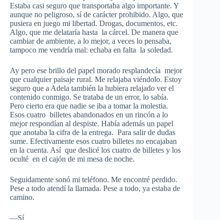
Estaba casi seguro que transportaba algo importante. Y
aunque no peligroso, sí de carácter prohibido. Algo, que
pusiera en juego mi libertad. Drogas, documentos, etc.
Algo, que me delataría hasta la cárcel. De manera que
cambiar de ambiente, a lo mejor, a veces lo pensaba,
tampoco me vendría mal: echaba en falta la soledad.
Ay pero ese brillo del papel morado resplandecía mejor
que cualquier paisaje rural. Me relajaba viéndolo. Estoy
seguro que a Adela también la hubiera relajado ver el
contenido conmigo. Se trataba de un error, lo sabía.
Pero cierto era que nadie se iba a tomar la molestia.
Esos cuatro billetes abandonados en un rincón a lo
mejor respondían al despiste. Había además un papel
que anotaba la cifra de la entrega. Para salir de dudas
sume. Efectivamente esos cuatro billetes no encajaban
en la cuenta. Así que deslicé los cuatro de billetes y los
oculté en el cajón de mi mesa de noche.
Seguidamente sonó mi teléfono. Me encontré perdido.
Pese a todo atendí la llamada. Pese a todo, ya estaba de
camino.
—Sí