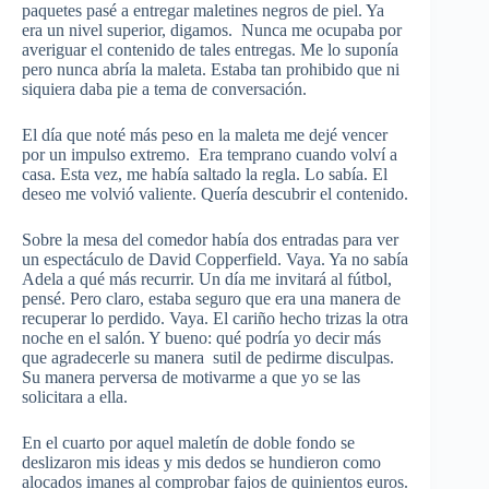
paquetes pasé a entregar maletines negros de piel. Ya
era un nivel superior, digamos. Nunca me ocupaba por
averiguar el contenido de tales entregas. Me lo suponía
pero nunca abría la maleta. Estaba tan prohibido que ni
siquiera daba pie a tema de conversación.
El día que noté más peso en la maleta me dejé vencer
por un impulso extremo. Era temprano cuando volví a
casa. Esta vez, me había saltado la regla. Lo sabía. El
deseo me volvió valiente. Quería descubrir el contenido.
Sobre la mesa del comedor había dos entradas para ver
un espectáculo de David Copperfield. Vaya. Ya no sabía
Adela a qué más recurrir. Un día me invitará al fútbol,
pensé. Pero claro, estaba seguro que era una manera de
recuperar lo perdido. Vaya. El cariño hecho trizas la otra
noche en el salón. Y bueno: qué podría yo decir más
que agradecerle su manera sutil de pedirme disculpas.
Su manera perversa de motivarme a que yo se las
solicitara a ella.
En el cuarto por aquel maletín de doble fondo se
deslizaron mis ideas y mis dedos se hundieron como
alocados imanes al comprobar fajos de quinientos euros.