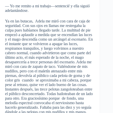
— Yo me remito a mi trabajo—sentencié y ella siguió
adelantándose.
Ya en las butacas, Adela me miró con cara de caja de
seguridad. Con sus ojos en llamas me restregaba la
culpa pues habíamos llegado tarde. La multitud de pie
empezó a aplaudir a medida que se encendían las luces
y el mago descendía como un arcángel al escenario. En
el instante que se volvieron a apagar las luces,
respiramos tranquilos, y luego volvimos a nuestro
cabreo normal, cuando advirtieron que como parte del
último acto, el más esperado de la noche, el mago
desaparecería a trece personas del escenario. Adela me
miró con cara de zapato de taco. Valiéndome de mis
nudillos, pero con el maletín atenazado entre mis
piernas, devolvía al público cada pelota de goma y de
color gris cuando se aproximaba a mi cabeza, porque
pese al retraso, quise ver el lado bueno de las cosas.
Instantes después, las trece pelotas zangoloteaban entre
el público desconcertado. Todas bailoteaban de un lado
para otro. Era graciosísimo porque de fondo, una
melodía espectral convocaba el nerviosismo hasta
hacerlo generalizado. Faltaba para las diez y yo seguía
dándole a las pelotas con mis nudillos y mis manos.