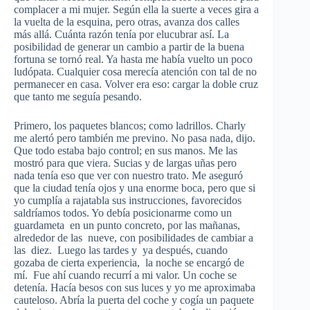
complacer a mi mujer. Según ella la suerte a veces gira a
la vuelta de la esquina, pero otras, avanza dos calles
más allá. Cuánta razón tenía por elucubrar así. La
posibilidad de generar un cambio a partir de la buena
fortuna se tornó real. Ya hasta me había vuelto un poco
ludópata. Cualquier cosa merecía atención con tal de no
permanecer en casa. Volver era eso: cargar la doble cruz
que tanto me seguía pesando.
Primero, los paquetes blancos; como ladrillos. Charly
me alertó pero también me previno. No pasa nada, dijo.
Que todo estaba bajo control; en sus manos. Me las
mostró para que viera. Sucias y de largas uñas pero
nada tenía eso que ver con nuestro trato. Me aseguró
que la ciudad tenía ojos y una enorme boca, pero que si
yo cumplía a rajatabla sus instrucciones, favorecidos
saldríamos todos. Yo debía posicionarme como un
guardameta en un punto concreto, por las mañanas,
alrededor de las nueve, con posibilidades de cambiar a
las diez. Luego las tardes y ya después, cuando
gozaba de cierta experiencia, la noche se encargó de
mí. Fue ahí cuando recurrí a mi valor. Un coche se
detenía. Hacía besos con sus luces y yo me aproximaba
cauteloso. Abría la puerta del coche y cogía un paquete