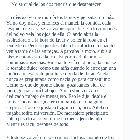
—No sé cual de los dos tendría que desaparecer
En días así yo me mordía los labios y pensaba: no más.
Ya no doy más, y entonces el mantel, la comida, cada
resquicio de casa se volvía insoportable. En los rincones
del polvo veía los ojos de ella. Cuando abría la
aspiradora o a la hora de lavar y poner la ropa en el
tendedero. Pero lo que desataba el conflicto era cuando
venía tarde de las entregas. Aparcaba la moto, subía al
piso y entonces a ella le daba por recriminar mis
continuas ausencias. En cuanto veía el dinero, la cara se
le tornaba dulce, como una niña cuando le entregan una
muñeca nueva y de pronto se olvida de llorar. Adela
nunca se preguntaba como hacía yo para conseguirlo.
Como es que de pronto ahora, gozábamos bien de
todo, gracias a mí trabajo. A mi esfuerzo. A mí
dedicado trabajo de mensajero. Eso le dije desde el
primer momento. Que era un trabajo en una gran
empresa. Poco le gustaba tragar a ella, pero Adela se
tragaba todita mi versión. De mensajero principiante
había pasado a convertirme en mensajero de lujo.
Mentir es fácil, después de todo.
Y todo se volvió un poco rutina. Incluso cuando de los