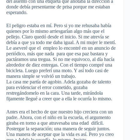
del asiento con una etiqueta que anotaba la dirección a
donde debía presentarme de prisa porque me estaban
esperando.
El peligro estaba en mí. Pero si yo me rehusaba había
quienes por lo mismo arriesgarían algo más que el
pellejo. Claro quedó desde el inicio. Si me atrevía se
debía a que ya todo me daba igual. A mi mujer le mentí.
Le aseveré que el empleo lo encontré en un anuncio de
periódico, más que nada para que esa paz bastara y
pactáramos una tregua. Si no me equivoco, al día hacía
alrededor de diez entregas. Con el tiempo compré una
bicicleta. Luego preferí una moto. Y así todo casi de
manera simple se volvió un trabajo.
La casa me partía de agobio. Adela gozaba de talento
para evidenciar el error cometido, gozaba
restregándomelo en la cara. Una tarde, mirándola
fijamente llegué a creer que a ella le ocurría lo mismo.
Antes era el hecho de que nuestro hijo creciera con un
padre. Ahora, con el niño en la escuela, el argumento
giraba en torno a que atravesaba una edad difícil.
Postergar la separación; una manera de seguir juntos.
Una manera de aceptar que la vida es así. Pero yo creo
que a Adela le sucedía lo mismo. Insisto.