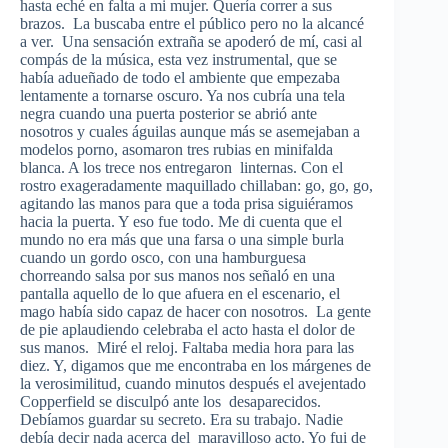
hasta eché en falta a mi mujer. Quería correr a sus
brazos. La buscaba entre el público pero no la alcancé
a ver. Una sensación extraña se apoderó de mí, casi al
compás de la música, esta vez instrumental, que se
había adueñado de todo el ambiente que empezaba
lentamente a tornarse oscuro. Ya nos cubría una tela
negra cuando una puerta posterior se abrió ante
nosotros y cuales águilas aunque más se asemejaban a
modelos porno, asomaron tres rubias en minifalda
blanca. A los trece nos entregaron linternas. Con el
rostro exageradamente maquillado chillaban: go, go, go,
agitando las manos para que a toda prisa siguiéramos
hacia la puerta. Y eso fue todo. Me di cuenta que el
mundo no era más que una farsa o una simple burla
cuando un gordo osco, con una hamburguesa
chorreando salsa por sus manos nos señaló en una
pantalla aquello de lo que afuera en el escenario, el
mago había sido capaz de hacer con nosotros. La gente
de pie aplaudiendo celebraba el acto hasta el dolor de
sus manos. Miré el reloj. Faltaba media hora para las
diez. Y, digamos que me encontraba en los márgenes de
la verosimilitud, cuando minutos después el avejentado
Copperfield se disculpó ante los desaparecidos.
Debíamos guardar su secreto. Era su trabajo. Nadie
debía decir nada acerca del maravilloso acto. Yo fui de