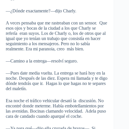
—¿Dónde exactamente?—dijo Charly.
A veces pensaba que me rastreaban con un sensor. Que
esos ojos y bocas de la ciudad a los que Charly se
refería eran suyos. Los de Charly o, los de otros que al
igual que yo tenían un trabajo que consistía en hacer
seguimiento a los mensajeros. Pero no lo sabía
realmente. Era mi paranoia, creo más bien.
—Camino a la entrega—resolví seguro.
—Pues date media vuelta. La entrega se hará hoy en la
noche. Después de las diez. Espera mi llamada y te digo
dónde tendrás que ir. Hagas lo que hagas no te separes
del maletín.
Esa noche el tráfico vehicular desató la discusión. No
encontré donde meterme. Había embotellamientos por
las avenidas. Bocinas clamando velocidad. Adela puso
cara de candado cuando aparqué el coche.
—Ya para qué—dijo ella cruzada de brazos—. Si