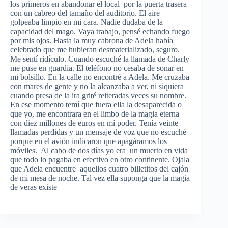
los primeros en abandonar el local por la puerta trasera
con un cabreo del tamaño del auditorio. El aire
golpeaba limpio en mi cara. Nadie dudaba de la
capacidad del mago. Vaya trabajo, pensé echando fuego
por mis ojos. Hasta la muy cabrona de Adela había
celebrado que me hubieran desmaterializado, seguro.
Me sentí ridículo. Cuando escuché la llamada de Charly
me puse en guardia. El teléfono no cesaba de sonar en
mi bolsillo. En la calle no encontré a Adela. Me cruzaba
con mares de gente y no la alcanzaba a ver, ni siquiera
cuando presa de la ira grité reiteradas veces su nombre.
En ese momento temí que fuera ella la desaparecida o
que yo, me encontrara en el limbo de la magia eterna
con diez millones de euros en mí poder. Tenía veinte
llamadas perdidas y un mensaje de voz que no escuché
porque en el avión indicaron que apagáramos los
móviles. Al cabo de dos días yo era un muerto en vida
que todo lo pagaba en efectivo en otro continente. Ojala
que Adela encuentre aquellos cuatro billetitos del cajón
de mi mesa de noche. Tal vez ella suponga que la magia
de veras existe