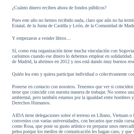
¿Cuánto dinero reciben ahora de fondos públicos?
Pues este año no hemos recibido nada, claro que aún no ha termi
Estatal, de la Junta de Castilla y León, de la Comunidad de Mad
Y empezaron a vender libros…
Sí, como esta organización tiene mucha vinculación con Segovia 
carísimos cuando ese dinero lo debemos emplear en solidaridad. A
de Madrid, la abrimos en 2012 y nos está dando muy buenos resul
Quién lea esto y quiera participar individual o colectivamente co
Ponerse en contacto con nosotros. Tenemos que ver si coinciden c
tiene que coincidir con nuestra manera de trabajar. No somos una
ambiental, pero también estamos por la igualdad entre hombres y 
Derechos Humanos.
AIDA tiene delegaciones sobre el terreno en Líbano, Vietnam o Ba
convenios con varias universidades, con becarios que están curs
como Rosa, que pone su gusto artístico en preparar unos mercadil
pelea porque los medios de comunicación les hagan caso, y que v