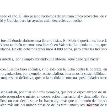
nado el año. El año pasado recibimos dinero para cinco proyectos, de v
rid y Galicia, pero las ayudas están decreciendo mucho.
fue allí donde abrimos una librería física. En Madrid queríamos hacerl
hora también tenemos una librería en Valencia. La tienda on-line, que 
tados. En ella debemos tener unos 4.000 libros, pero entre las tres sed
n ustedes, por ejemplo abriendo una librería, ¿qué tiene que hacer?
on nuestros fines sociales, y no sólo con la lucha contra la pobreza, e
 organización, por ejemplo, asistencialista, buscamos la sostenibilidad,
mujeres, en definitiva, que en la medida de nuestras posibilidades busca
ngladesh, por citar sólo tres ejemplos, que por lo especializado de su 
ando posgrados o máster en cooperación internacional y desarrollo. Per
los con esos detalles que los hacen algo más que un montón de libros d
ean más allá del mundo prosaico de los tertulianos y los
Bárcenas
de tu