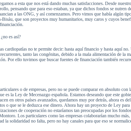
gamos a esta que nos está dando muchas satisfacciones. Desde nuestro
arrollo, pensando que para eso estaban, ya que dichos fondos se nutren d
inancian a las ONG, y así comenzamos. Pero vimos que había algún tipo
ea-Bisáu, que son proyectos muy humanitarios, muy caros y cuyos bene
financiación.
¿no es así?
s cardiopatías no te permite decir: hasta aquí financio y hasta aquí no.
recurrentes, tanto las congénitas, debido a la mala alimentación de la 
zón. Por ello tuvimos que buscar fuentes de financiación también recurr
rticulares o de empresas, pero no se puede comparar en absoluto con l
la que es la Ley de Mecenazgo española. Estamos deseando que este gobi
hacen en otros países avanzados, quedamos muy por detrás, ahora es de
stos o que se le deduzca ese dinero. Ahora hay un proyecto de Ley para
ganizaciones de cooperación no estaríamos tan preocupadas por los fon
 Montoro. Los particulares como las empresas colaborarían mucho más, n
 la solidaridad no falta, pero no hay canales para que eso se normalice