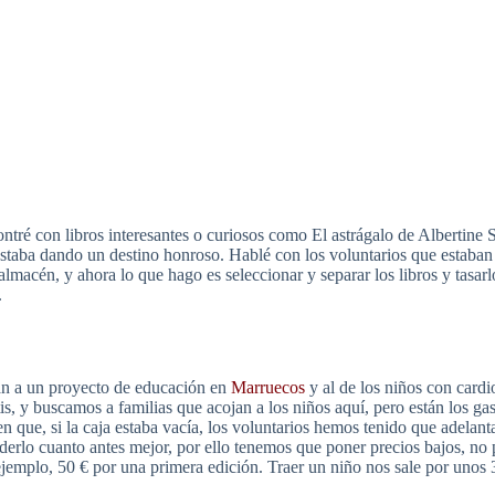
tré con libros interesantes o curiosos como El astrágalo de Albertine S
 estaba dando un destino honroso. Hablé con los voluntarios que estaba
 almacén, y ahora lo que hago es seleccionar y separar los libros y tasar
.
an a un proyecto de educación en
Marruecos
y al de los niños con card
s, y buscamos a familias que acojan a los niños aquí, pero están los gasto
 que, si la caja estaba vacía, los voluntarios hemos tenido que adelant
derlo cuanto antes mejor, por ello tenemos que poner precios bajos, no
 ejemplo, 50 € por una primera edición. Traer un niño nos sale por unos 