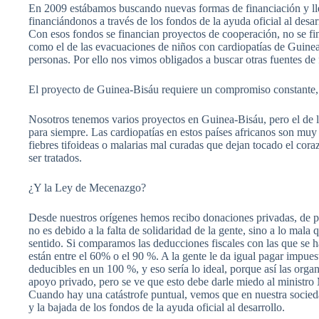
En 2009 estábamos buscando nuevas formas de financiación y lle
financiándonos a través de los fondos de la ayuda oficial al des
Con esos fondos se financian proyectos de cooperación, no se f
como el de las evacuaciones de niños con cardiopatías de Guin
personas. Por ello nos vimos obligados a buscar otras fuentes de 
El proyecto de Guinea-Bisáu requiere un compromiso constante, 
Nosotros tenemos varios proyectos en Guinea-Bisáu, pero el de la
para siempre. Las cardiopatías en estos países africanos son muy 
fiebres tifoideas o malarias mal curadas que dejan tocado el cora
ser tratados.
¿Y la Ley de Mecenazgo?
Desde nuestros orígenes hemos recibo donaciones privadas, de pa
no es debido a la falta de solidaridad de la gente, sino a lo ma
sentido. Si comparamos las deducciones fiscales con las que se 
están entre el 60% o el 90 %. A la gente le da igual pagar impue
deducibles en un 100 %, y eso sería lo ideal, porque así las or
apoyo privado, pero se ve que esto debe darle miedo al ministro
Cuando hay una catástrofe puntual, vemos que en nuestra sociedad
y la bajada de los fondos de la ayuda oficial al desarrollo.