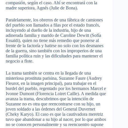
compasión, según el caso. Ahí se encontrará con la
madre superiora, Agnés (Julie de Bona).
Paralelamente, los obreros de una fábrica de camiones
del pueblo son llamados a filas por el estado francés,
incluyendo al dueño de la industria, hijo de una
adinerada familia y marido de Caroline Dewitt (Sofía
Essaïdi), quien no tiene más remedio que ponerse al
frente de la factoría y batirse no solo con los desmanes
de la guerra, sino también con los improperios de una
familia política ruin y las dificultades para mantener el
negocio a flote.
La trama también se centra en la llegada de una
misteriosa prostituta parisina, Suzanne Faure (Audrey
Fleurot, en la imagen principal), para trabajar en el
burdel del pueblo, regentado por los hermanos Marcel e
Ivonne Dumont (Florencia Loiret Caille). A medida que
avanza la trama, descubrimos que la intención de
Suzanne no es otra que reencontrarse con su hijo, un
joven soldado a las órdenes del General Duvernet
(Cheky Karyo). El caso es que la cautivadora meretriz
tuvo que abandonar a su hijo al nacer, por lo que ambos
no se conocen personalmente y su reencuentro supone