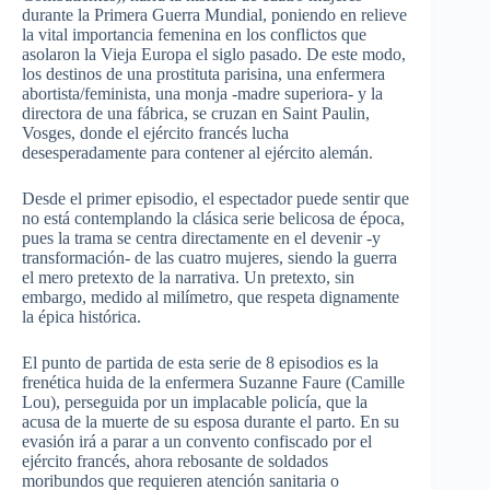
durante la Primera Guerra Mundial, poniendo en relieve
la vital importancia femenina en los conflictos que
asolaron la Vieja Europa el siglo pasado. De este modo,
los destinos de una prostituta parisina, una enfermera
abortista/feminista, una monja -madre superiora- y la
directora de una fábrica, se cruzan en Saint Paulin,
Vosges, donde el ejército francés lucha
desesperadamente para contener al ejército alemán.
Desde el primer episodio, el espectador puede sentir que
no está contemplando la clásica serie belicosa de época,
pues la trama se centra directamente en el devenir -y
transformación- de las cuatro mujeres, siendo la guerra
el mero pretexto de la narrativa. Un pretexto, sin
embargo, medido al milímetro, que respeta dignamente
la épica histórica.
El punto de partida de esta serie de 8 episodios es la
frenética huida de la enfermera Suzanne Faure (Camille
Lou), perseguida por un implacable policía, que la
acusa de la muerte de su esposa durante el parto. En su
evasión irá a parar a un convento confiscado por el
ejército francés, ahora rebosante de soldados
moribundos que requieren atención sanitaria o