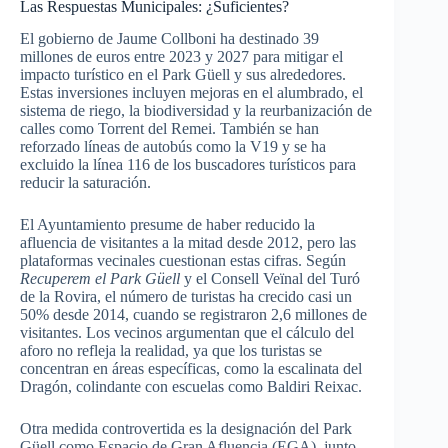
Las Respuestas Municipales: ¿Suficientes?
El gobierno de Jaume Collboni ha destinado 39
millones de euros entre 2023 y 2027 para mitigar el
impacto turístico en el Park Güell y sus alrededores.
Estas inversiones incluyen mejoras en el alumbrado, el
sistema de riego, la biodiversidad y la reurbanización de
calles como Torrent del Remei. También se han
reforzado líneas de autobús como la V19 y se ha
excluido la línea 116 de los buscadores turísticos para
reducir la saturación.
El Ayuntamiento presume de haber reducido la
afluencia de visitantes a la mitad desde 2012, pero las
plataformas vecinales cuestionan estas cifras. Según
Recuperem el Park Güell
y el Consell Veïnal del Turó
de la Rovira, el número de turistas ha crecido casi un
50% desde 2014, cuando se registraron 2,6 millones de
visitantes. Los vecinos argumentan que el cálculo del
aforo no refleja la realidad, ya que los turistas se
concentran en áreas específicas, como la escalinata del
Dragón, colindante con escuelas como Baldiri Reixac.
Otra medida controvertida es la designación del Park
Güell como Espacio de Gran Afluencia (EGA), junto