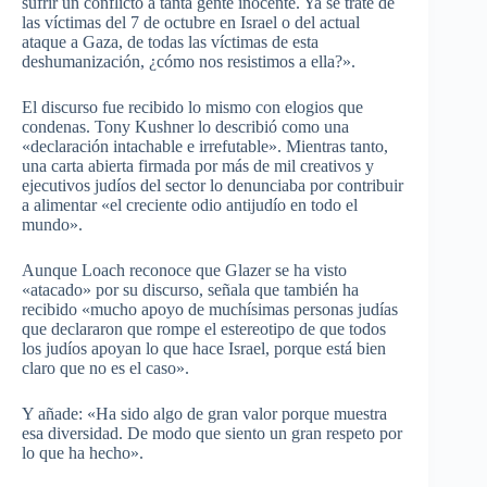
sufrir un conflicto a tanta gente inocente. Ya se trate de
las víctimas del 7 de octubre en Israel o del actual
ataque a Gaza, de todas las víctimas de esta
deshumanización, ¿cómo nos resistimos a ella?».
El discurso fue recibido lo mismo con elogios que
condenas. Tony Kushner lo describió como una
«declaración intachable e irrefutable». Mientras tanto,
una carta abierta firmada por más de mil creativos y
ejecutivos judíos del sector lo denunciaba por contribuir
a alimentar «el creciente odio antijudío en todo el
mundo».
Aunque Loach reconoce que Glazer se ha visto
«atacado» por su discurso, señala que también ha
recibido «mucho apoyo de muchísimas personas judías
que declararon que rompe el estereotipo de que todos
los judíos apoyan lo que hace Israel, porque está bien
claro que no es el caso».
Y añade: «Ha sido algo de gran valor porque muestra
esa diversidad. De modo que siento un gran respeto por
lo que ha hecho».