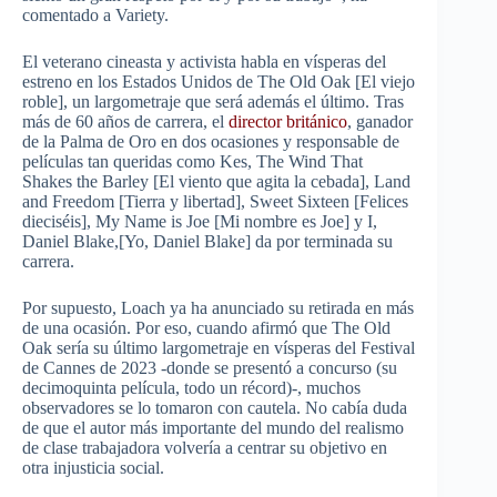
comentado a Variety.
El veterano cineasta y activista habla en vísperas del
estreno en los Estados Unidos de The Old Oak [El viejo
roble], un largometraje que será además el último. Tras
más de 60 años de carrera, el
director británico
, ganador
de la Palma de Oro en dos ocasiones y responsable de
películas tan queridas como Kes, The Wind That
Shakes the Barley [El viento que agita la cebada], Land
and Freedom [Tierra y libertad], Sweet Sixteen [Felices
dieciséis], My Name is Joe [Mi nombre es Joe] y I,
Daniel Blake,[Yo, Daniel Blake] da por terminada su
carrera.
Por supuesto, Loach ya ha anunciado su retirada en más
de una ocasión. Por eso, cuando afirmó que The Old
Oak sería su último largometraje en vísperas del Festival
de Cannes de 2023 -donde se presentó a concurso (su
decimoquinta película, todo un récord)-, muchos
observadores se lo tomaron con cautela. No cabía duda
de que el autor más importante del mundo del realismo
de clase trabajadora volvería a centrar su objetivo en
otra injusticia social.