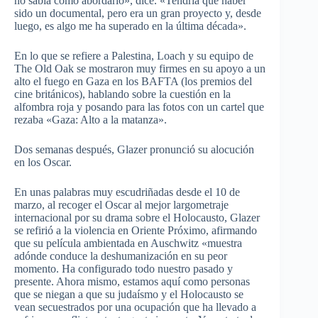
no sabía cómo abordarlo», dice. «Tendría que haber
sido un documental, pero era un gran proyecto y, desde
luego, es algo me ha superado en la última década».
En lo que se refiere a Palestina, Loach y su equipo de
The Old Oak se mostraron muy firmes en su apoyo a un
alto el fuego en Gaza en los BAFTA (los premios del
cine británicos), hablando sobre la cuestión en la
alfombra roja y posando para las fotos con un cartel que
rezaba «Gaza: Alto a la matanza».
Dos semanas después, Glazer pronunció su alocución
en los Oscar.
En unas palabras muy escudriñadas desde el 10 de
marzo, al recoger el Oscar al mejor largometraje
internacional por su drama sobre el Holocausto, Glazer
se refirió a la violencia en Oriente Próximo, afirmando
que su película ambientada en Auschwitz «muestra
adónde conduce la deshumanización en su peor
momento. Ha configurado todo nuestro pasado y
presente. Ahora mismo, estamos aquí como personas
que se niegan a que su judaísmo y el Holocausto se
vean secuestrados por una ocupación que ha llevado a