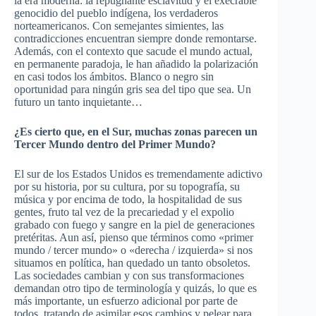
la era moderna: la repugnante esclavitud y el execrable
genocidio del pueblo indígena, los verdaderos
norteamericanos. Con semejantes simientes, las
contradicciones encuentran siempre donde remontarse.
Además, con el contexto que sacude el mundo actual,
en permanente paradoja, le han añadido la polarización
en casi todos los ámbitos. Blanco o negro sin
oportunidad para ningún gris sea del tipo que sea. Un
futuro un tanto inquietante…
¿Es cierto que, en el Sur, muchas zonas parecen un
Tercer Mundo dentro del Primer Mundo?
El sur de los Estados Unidos es tremendamente adictivo
por su historia, por su cultura, por su topografía, su
música y por encima de todo, la hospitalidad de sus
gentes, fruto tal vez de la precariedad y el expolio
grabado con fuego y sangre en la piel de generaciones
pretéritas. Aun así, pienso que términos como «primer
mundo / tercer mundo» o «derecha / izquierda» si nos
situamos en política, han quedado un tanto obsoletos.
Las sociedades cambian y con sus transformaciones
demandan otro tipo de terminología y quizás, lo que es
más importante, un esfuerzo adicional por parte de
todos, tratando de asimilar esos cambios y pelear para