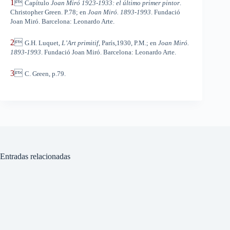
1

Capítulo
Joan Miró 1923-1933: el último primer pintor
.
Christopher Green. P.78; en
Joan Miró. 1893-1993
. Fundació
Joan Miró. Barcelona: Leonardo Arte.
2

G.H. Luquet,
L’Art primitif
, París,1930, P.M.; en
Joan Miró.
1893-1993
. Fundació Joan Miró. Barcelona: Leonardo Arte.
3

C. Green, p.79.
Entradas relacionadas