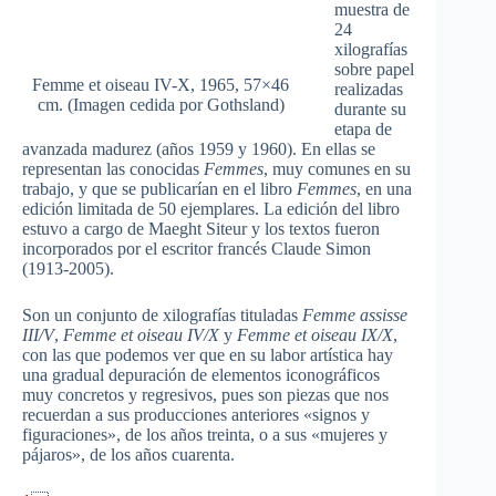
muestra de
24
xilografías
sobre papel
Femme et oiseau IV-X, 1965, 57×46
realizadas
cm. (Imagen cedida por Gothsland)
durante su
etapa de
avanzada madurez (años 1959 y 1960). En ellas se
representan las conocidas
Femmes
, muy comunes en su
trabajo, y que se publicarían en el libro
Femmes
, en una
edición limitada de 50 ejemplares. La edición del libro
estuvo a cargo de Maeght Siteur y los textos fueron
incorporados por el escritor francés Claude Simon
(1913-2005).
Son un conjunto de xilografías tituladas
Femme assisse
III/V
,
Femme et oiseau IV/X
y
Femme et oiseau IX/X
,
con las que podemos ver que en su labor artística hay
una gradual depuración de elementos iconográficos
muy concretos y regresivos, pues son piezas que nos
recuerdan a sus producciones anteriores «signos y
figuraciones», de los años treinta, o a sus «mujeres y
pájaros», de los años cuarenta.