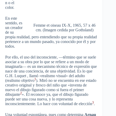
n o el
color.
En este
sentido, es
Femme et oiseau IX-X, 1965, 57 x 46
un creador
cm. (Imagen cedida por Gothsland)
de su
propia realidad, pero entendiendo que su propia realidad
pertenece a un mundo pasado, ya conocido por él y por
todos.
Por ello, el uso del inconsciente, —término que se suele
asociar a su obra por lo que se refiere a un modo de
imaginarla— es un mecanismo técnico de expresión que
nace de una conciencia, de una objetividad. Es lo que
G.H. Luquet , llamó «realismo visual» del adulto
1
(realismo objetivo
). Miró no se encuentra en ese estado
creativo original y fresco del niño que «inventa de
nuevo el dibujo figurado como si fuera el primer
2
dibujante
». Él reconoce ya, que el dibujo figurado
puede ser una cosa nueva, y lo representa
3
inconscientemente. Lo hace con voluntad de elección
.
Una voluntad espontánea, pues como determina
Arnau