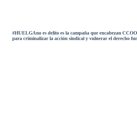
#
HUELGAno
es
delito
es
la
campaña
que
encabezan
CCOO
para
criminalizar
la
acción
sindical
y
vulnerar
el
derecho
fun