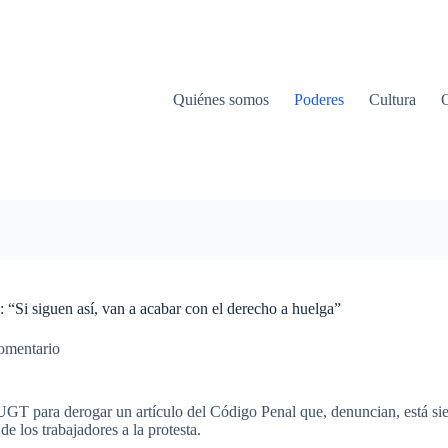
Quiénes somos
Poderes
Cultura
“Si siguen así, van a acabar con el derecho a huelga”
omentario
UGT
para
derogar
un
artículo
del
Código
Penal
que
,
denuncian
,
está
si
de los
trabajadores
a la
protesta
.