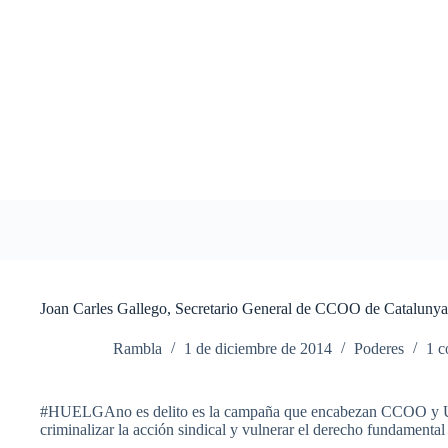
Saltar
al
contenido
Joan Carles Gallego, Secretario General de CCOO de Catalunya: 
Rambla
1 de diciembre de 2014
Poderes
1 c
#
HUELGAno
es
delito
es
la
campaña
que
encabezan
CCOO
y
criminalizar
la
acción
sindical
y
vulnerar
el
derecho
fundamental 