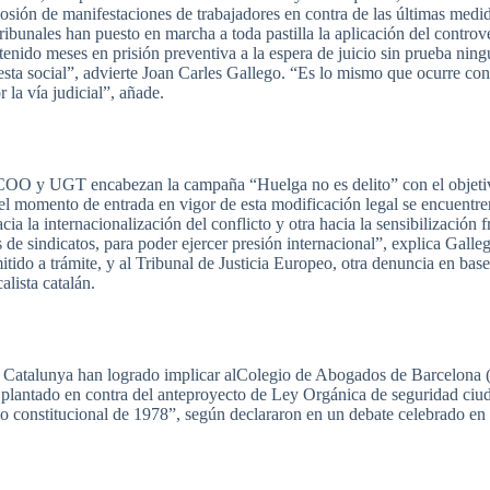
losión
de
manifestaciones
de
trabajadores
en contra de
las
últimas
medi
tribunales
han
puesto
en
marcha
a
toda
pastilla
la
aplicación
del
controv
tenido
meses
en
prisión
preventiva
a la
espera
de
juicio
sin
prueba
ning
esta
social”,
advierte
Joan
Carles
Gallego
.
“Es
lo
mismo
que
ocurre
con
r
la
vía
judicial”,
añade
.
COO
y
UGT
encabezan
la
campaña
“Huelga
no
es
delito”
con el
objet
el
momento
de
entrada
en vigor de
esta
modificación
legal se
encuentre
acia
la
internacionalización
del
conflicto
y
otra
hacia
la
sensibilización
f
s
de
sindicatos
,
para
poder
ejercer
presión
internacional”
,
explica
Galle
itido
a
trámite
, y al Tribunal de
Justicia
Europeo
,
otra
denuncia
en base
calista
catalán
.
n
Catalunya
han
logrado
implicar
alColegio
de
Abogados
de Barcelona 
a
plantado
en contra del
anteproyecto
de
Ley
Orgánica
de
seguridad
ciu
so
constitucional
de 1978”,
según
declararon
en un debate
celebrado
en 