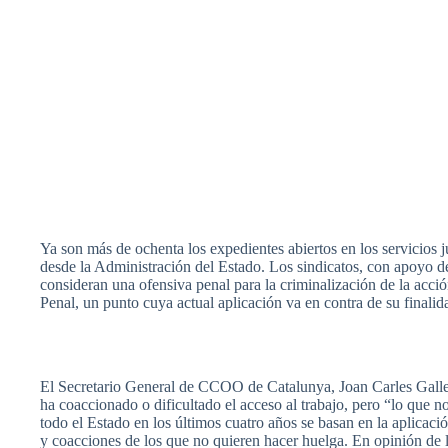
Ya
son
más
de
ochenta
los
expedientes
abiertos
en los
servicios
j
desde
la
Administración
del
Estado
. Los
sindicatos
, con
apoyo
de
consideran
una
ofensiva
penal
para
la
criminalización
de la
acci
Penal, un
punto
cuya
actual
aplicación
va
en contra de
su
finalid
El
Secretario
General de
CCOO
de
Catalunya
, Joan
Carles
Gall
ha
coaccionado
o
dificultado
el
acceso
al
trabajo
,
pero
“lo
que
n
todo
el
Estado
en los
últimos
cuatro
años
se
basan
en la
aplicaci
y
coacciones
de los
que
no
quieren
hacer
huelga
. En
opinión
de 