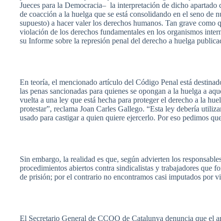
Jueces
para
la
Democracia
– la
interpretación
de
dicho
apartado
de
coacción
a la
huelga
que
se
está
consolidando
en el
seno
de
n
supuesto
) a
hacer
valer
los
derechos
humanos
. Tan grave
como
violación
de los
derechos
fundamentales
en los
organismos
inter
su
Informe
sobre
la
represión
penal del
derecho
a
huelga
publica
En
teoría
, el
mencionado
artículo
del
Código
Penal
está
destinad
las
penas
sancionadas
para
quienes
se
opongan
a la
huelga
a
aqu
vuelta
a
una
ley
que
está
hecha
para
proteger
el
derecho
a la
hue
protestar”
,
reclama
Joan
Carles
Gallego
.
“Esta
ley
debería
utiliza
usado
para
castigar
a
quien
quiere
ejercerlo
.
Por
eso
pedimos
qu
Sin embargo, la
realidad
es
que
,
según
advierten
los
responsable
procedimientos
abiertos
contra
sindicalistas
y
trabajadores
que
f
de
prisión
;
por
el
contrario
no
encontramos
casi
imputados
por
v
El
Secretario
General de
CCOO
de
Catalunya
denuncia
que
el
a