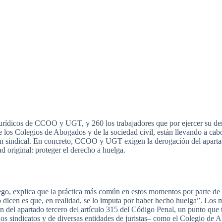
urídicos
de
CCOO
y
UGT
, y 260 los
trabajadores
que
por
ejercer
su
de
 los
Colegios
de
Abogados
y de la
sociedad
civil,
están
llevando
a
cab
ón
sindical
. En
concreto
,
CCOO
y
UGT
exigen
la
derogación
del
apart
ad
original:
proteger
el
derecho
a
huelga
.
ego
,
explica
que
la
práctica
más
común
en
estos
momentos
por
parte
de 
o
dicen
es
que
, en
realidad
, se lo
imputa
por
haber
hecho
huelga”
. Los
ón
del
apartado
tercero
del
artículo
315 del
Código
Penal, un
punto
que
los
sindicatos
y de
diversas
entidades
de
juristas
–
como
el
Colegio
de
A