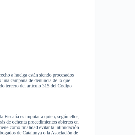
recho
a
huelga
están
siendo
procesados
o
una
campaña
de
denuncia
de lo
que
ado
tercero
del
artículo
315 del
Código
la
Fiscalía
es
imputar
a
quien
,
según
ellos
,
más
de
ochenta
procedimientos
abiertos
en
tiene
como
finalidad
evitar
la
intimidación
bogados
de
Catalunya
o la
Asociación
de