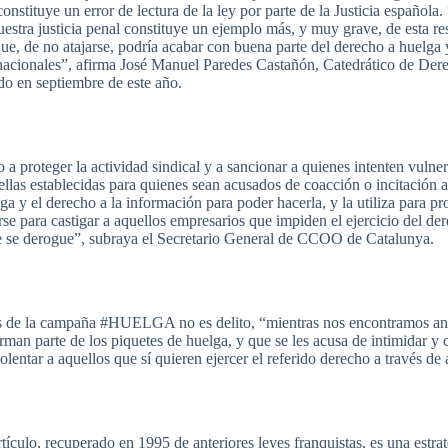
constituye
un error de
lectura
de la
ley
por
parte
de la
Justicia
española
.
uestra
justicia
penal
constituye
un
ejemplo
más
, y
muy
grave, de
esta
re
que
, de no
atajarse
,
podría
acabar
con
buena
parte
del
derecho
a
huelga
nacionales”
,
afirma
José
Manuel
Paredes
Castañón
,
Catedrático
de
Der
do
en
septiembre
de
este
año
.
o
a
proteger
la
actividad
sindical
y a
sancionar
a
quienes
intenten
vulner
ellas
establecidas
para
quienes
sean
acusados
de
coacción
o
incitación
lga
y el
derecho
a la
información
para
poder
hacerla
, y la
utiliza
para
pr
rse
para
castigar
a
aquellos
empresarios
que
impiden
el
ejercicio
del
der
e
se
derogue”
,
subraya
el
Secretario
General de
CCOO
de
Catalunya
.
s
de la
campaña
#
HUELGA
no
es
delito
,
“mientras
nos
encontramos
an
orman
parte
de los
piquetes
de
huelga
, y
que
se les
acusa
de
intimidar
y
iolentar
a
aquellos
que
sí
quieren
ejercer
el
referido
derecho
a
través
de
rtículo
,
recuperado
en 1995 de
anteriores
leyes
franquistas
,
es
una
estra