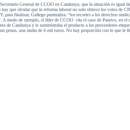
Secretario
General de
CCOO
en
Catalunya
,
que
la
situación
es
igual
de
o hay
que
olvidar
que
la
reforma
laboral
no solo
obtuvo
los
votos
de
CI
 Y,
para
finalizar
,
Gallego
puntualiza
: “los
recortes
a los
derechos
sindic
”
. A
modo
de
ejemplo
, el
líder
de
CCOO
cita
el
caso
de
Panrico
, en el
era
de
Catalunya
y le
suministraba
el
producto
a los
proveedores
etique
ras
penas
,
una
multa
de 6 mil
euros
. No hay
proporción
con lo
que
le
l