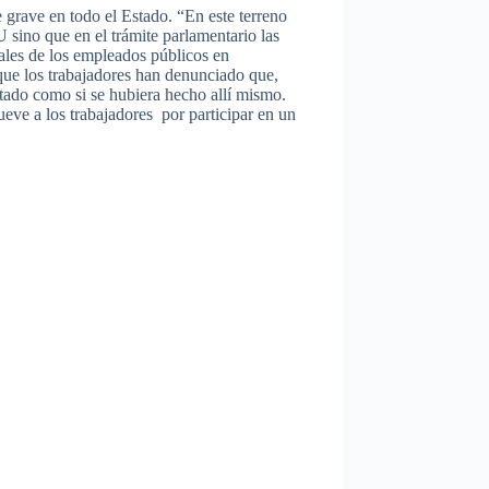
 grave en
todo
el
Estado
. “En
este
terreno
U
sino
que
en el
trámite
parlamentario
las
ales
de los
empleados
públicos
en
que
los
trabajadores
han
denunciado
que
,
tado
como
si
se
hubiera
hecho
allí
mismo
.
lueve
a los
trabajadores
por
participar
en un