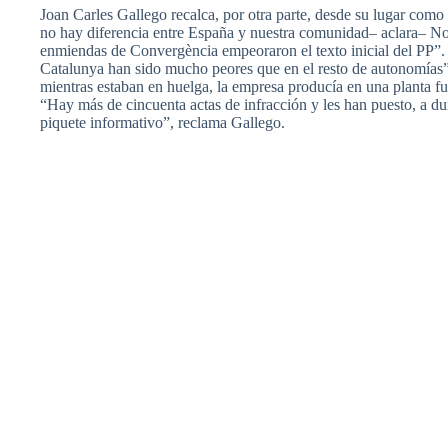
Joan
Carles
Gallego
recalca
,
por
otra
parte
,
desde
su
lugar
como
no hay
diferencia
entre
España
y
nuestra
comunidad
–
aclara
– N
enmiendas
de
Convergència
empeoraron
el
texto
inicial
del PP”.
Catalunya
han
sido
mucho
peores
que
en el
resto
de
autonomías
mientras
estaban
en
huelga
, la
empresa
producía
en
una
planta
fu
“Hay
más
de
cincuenta
actas
de
infracción
y les
han
puesto
, a
du
piquete
informativo”
,
reclama
Gallego
.