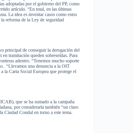
das
adoptadas
por
el
gobierno
del PP,
como
ertido
artículo
. “En total, en
las
últimas
una
. La idea
es
inventar
casos
como
estos
 la
reforma
de la
Ley
de
seguridad
ivo
principal de
conseguir
la
derogación
del
n
en
tramitación
queden
sobreseídas
. Para
ronteras
adentro
.
“Tenemos
mucho
soporte
go
.
“Llevamos
una
denuncia
a la
OIT
 a la
Carta
Social
Europea
que
protege
el
(
ICAB
),
que
se ha
sumado
a la
campaña
dadana
,
por
considerarla
también
“un
claro
la
Ciudad
Condal
en
torno
a
este
tema
.