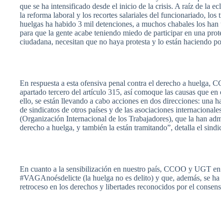
que
se ha
intensificado
desde
el
inicio
de la crisis. A
raíz
de la
ec
la
reforma
laboral
y los
recortes
salariales
del
funcionariado
, los
huelgas
ha
habido
3 mil
detenciones
, a
muchos
chabales
los
han
para
que
la
gente
acabe
teniendo
miedo
de
participar
en
una
prot
ciudadana
,
necesitan
que
no
haya
protesta
y lo
están
haciendo
po
En
respuesta
a
esta
ofensiva
penal contra el
derecho
a
huelga
,
C
apartado
tercero
del
artículo
315,
así
comoque
las
causas
que
en 
ello
, se
están
llevando
a
cabo
acciones
en dos
direcciones
:
una
h
de
sindicatos
de
otros
países
y de
las
asociaciones
internacionale
(
Organización
Internacional
de los
Trabajadores
),
que
la
han
adm
derecho
a
huelga
, y
también
la
están
tramitando”
,
detalla
el
sindi
En
cuanto
a la
sensibilización
en
nuestro
país
,
CCOO
y
UGT
e
#
VAGAnoésdelicte
(la
huelga
no
es
delito
) y
que
,
además
, se h
retroceso
en los
derechos
y
libertades
reconocidos
por
el
consen