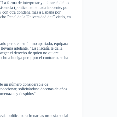
 “La forma de
interpretar
y
aplicar
el
delito
sistencia
(
políticamente
nada
inocente
,
por
y con
otra
condena
más
a
España
por
echo
Penal de la Universidad de Oviedo, en
arlo
pero
, en
su
último
apartado
,
equipara
a
llevarla
adelante
. “La
Fiscalía
le
da
la
oteger
el
derecho
de
quien
no
quiere
echo
a
huelga
pero
,
por
el
contrario
, se ha
te un
número
considerable de
coaccionar
,
solicitándose
decenas
de
años
amenazas
y
despidos”
.
tegia
política
para
frenar
las
protesta
social