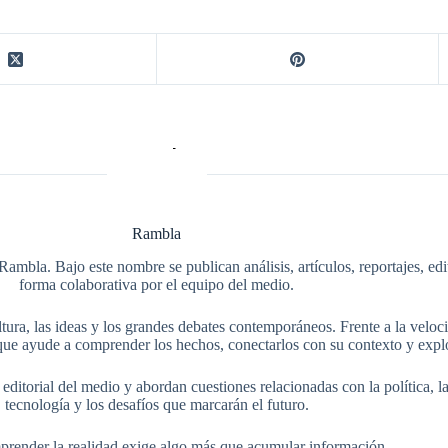
Rambla
Rambla. Bajo este nombre se publican análisis, artículos, reportajes, ed
forma colaborativa por el equipo del medio.
tura, las ideas y los grandes debates contemporáneos. Frente a la veloci
ue ayude a comprender los hechos, conectarlos con su contexto y explo
itorial del medio y abordan cuestiones relacionadas con la política, la s
tecnología y los desafíos que marcarán el futuro.
render la realidad exige algo más que acumular información.