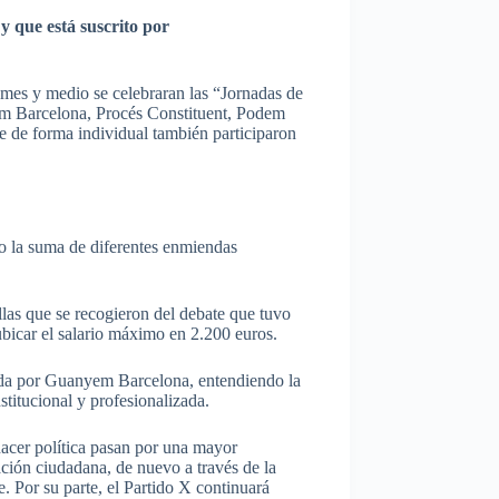
 y
que
está
suscrito
por
mes
y
medio
se
celebraran
las
“Jornadas
de
em
Barcelona,
Procés
Constituent,
Podem
e
de forma individual
también
participaron
o
la
suma
de
diferentes
enmiendas
las
que
se
recogieron
del debate
que
tuvo
ubicar
el
salario
máximo
en 2.200
euros
.
da
por
Guanyem
Barcelona,
entendiendo
la
nstitucional
y
profesionalizada
.
acer
política
pasan
por
una
mayor
ación
ciudadana
, de
nuevo
a
través
de la
e
.
Por
su
parte
, el
Partido
X
continuará