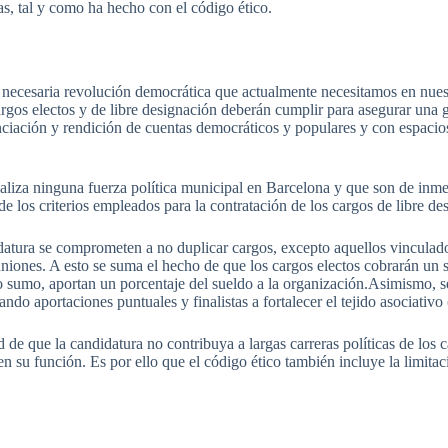
as
,
tal
y
como
ha
hecho
con el
código
ético
.
a
necesaria
revolución
democrática
que
actualmente
necesitamos
en
nues
rgos
electos
y de
libre
designación
deberán
cumplir
para
asegurar
una
nciación
y
rendición
de
cuentas
democráticos
y
populares
y con
espacio
aliza
ninguna
fuerza
política
municipal en Barcelona y
que
son de
inme
de los
criterios
empleados
para
la
contratación
de los cargos de
libre
de
datura
se
comprometen
a no
duplicar
cargos,
excepto
aquellos
vinculad
uniones
. A
esto
se
suma
el
hecho
de
que
los cargos
electos
cobrarán
un
lo sumo,
aportan
un
porcentaje
del
sueldo
a la organización.Asimismo, 
zando
aportaciones
puntuales
y
finalistas
a
fortalecer
el
tejido
asociativo
d
de
que
la
candidatura
no
contribuya
a
largas
carreras
políticas
de los 
en
su
función
.
Es
por
ello
que
el
código
ético
también
incluye
la
limitac