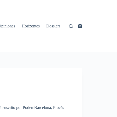
Opiniones
Horizontes
Dossiers
á
suscrito
por
PodemBarcelona
,
Procés