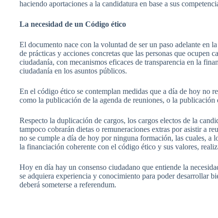
haciendo
aportaciones
a la
candidatura
en base a
sus
competenci
La
necesidad
de un
Código
ético
El
documento
nace
con la
voluntad
de
ser
un
paso
adelante
en l
de
prácticas
y
acciones
concretas
que
las
personas
que
ocupen
ca
ciudadanía
, con
mecanismos
eficaces
de
transparencia
en la
fina
ciudadanía
en los
asuntos
públicos
.
En el
código
ético
se
contemplan
medidas
que
a
día
de
hoy
no
re
como
la
publicación
de la agenda de
reuniones
, o la
publicación
Respecto
la
duplicación
de cargos, los cargos
electos
de la
candi
tampoco
cobrarán
dietas
o
remuneraciones
extras
por
asistir
a
re
no se
cumple
a
día
de
hoy
por
ninguna
formación
,
las
cuales
, a 
la
financiación
coherente
con el
código
ético
y
sus
valores
,
reali
Hoy
en
día
hay un
consenso
ciudadano
que
entiende
la
necesida
se
adquiera
experiencia
y
conocimiento
para
poder
desarrollar
bi
deberá
someterse
a referendum.