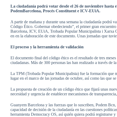
La
ciudadanía
podrá
votar
desde
el 26 de
noviembre
hasta
e
PodemBarcelona
,
Procés
Constituent e
ICV-EUiA
.
A
partir
de
mañana
y
durante
una
semana
la
ciudadanía
podrá
va
Código
Ético
.
Gobernar
obedeciendo”
,
el primer
gran
encuentro
Barcelona,
ICV
,
EUiA
,
Trobada
Popular
Municipalista
i
Xarxa
en en la
elaboración
de
este
documento
.
Unas
jornadas
que
tuvi
El
proceso
y la
herramienta
de
validación
El
documento
final del
código
ético
es
el
resultado
de
tres
meses
ciudadanas
.
Más
de 300 personas
las
han
realizado
a
través
de l
La
TPM
(
Trobada
Popular
Municipalista
)
fue
la
formación
que
lugar
en el
marco
de
las
jornadas
de
octubre
,
así
como
las
que
s
La
propuesta
de
creación
de un
código
ético
que
fijará
unas
nuev
necesidad
y
urgencia
de
establecer
mecanismos
de
transparencia
Guanyem
Barcelona y
las
fuerzas
que
lo
suscriben
,
Podem
Bcn
,
capacidad
de
decisión
de la
ciudadanía
en
las
cuestiones
política
herramienta
Democracy OS,
así
quién
quiera
podrá
registrarse
y