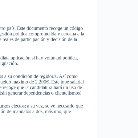
tro
país
.
Este
documento
recoge
un
código
gestión
política
comprometida
y
cercana
a la
s
reales
de
participación
y
decisión
de la
diata
aplicación
si
hay
voluntad
política
,
signación
.
os
a
su
condición
de
regidor
/a.
Así
como
sueldo
máximo
de 2.200€.
Este
tope
salarial
se
recoge
que
la
candidatura
hará
un
uso
de
(sin
generar
dependencias
o
clientelismos
).
cargos
electos
; a
su
vez
, se
ve
necesario
que
ión
de
mandatos
a dos,
más
uno
,
que