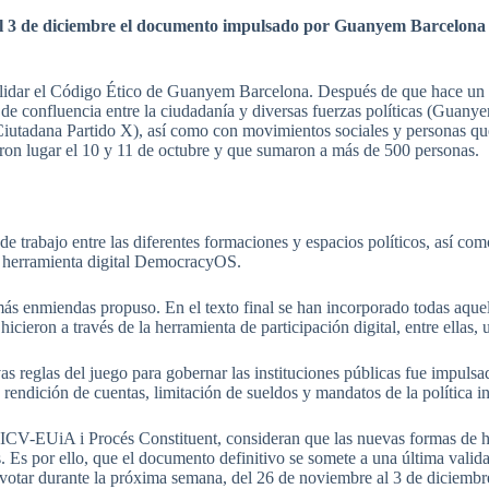
l 3 de
diciembre
el
documento
impulsado
por
Guanyem
Barcelona
lidar
el
Código
Ético
de
Guanyem
Barcelona.
Después
de
que
hace
un
de
confluencia
entre
la
ciudadanía
y
diversas
fuerzas
políticas
(
Guany
Ciutadana
Partido
X),
así
como
con
movimientos
sociales
y personas
qu
eron
lugar
el 10 y 11 de
octubre
y
que
sumaron
a
más
de 500 personas.
de
trabajo
entre
las
diferentes
formaciones
y
espacios
políticos
,
así
com
a
herramienta
digital
DemocracyOS
.
más
enmiendas
propuso
. En el
texto
final se
han
incorporado
todas
aquel
e
hicieron
a
través
de la
herramienta
de
participación
digital,
entre
ellas
,
as
reglas
del
juego
para
gobernar
las
instituciones
públicas
fue
impulsa
,
rendición
de
cuentas
,
limitación
de
sueldos
y
mandatos
de la
política
i
ICV-EUiA
i
Procés
Constituent,
consideran
que
las
nuevas
formas
de
h
s
.
Es
por
ello
,
que
el
documento
definitivo
se
somete
a
una
última
valid
votar
durante
la
próxima
semana
, del 26 de
noviembre
al 3 de
diciembr